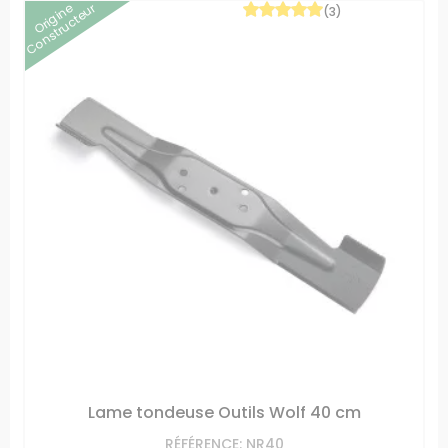
Origine
Constructeur
(3)
Lame tondeuse Outils Wolf 40 cm
RÉFÉRENCE: NR40