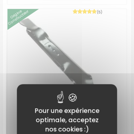
Origine
Constructeur
(5)
Pour une expérience
optimale, acceptez
nos cookies :)
Lame tondeuse Murray 48 cm