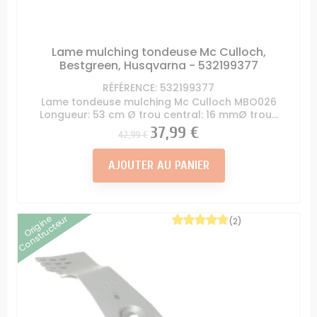
Lame mulching tondeuse Mc Culloch,
Bestgreen, Husqvarna - 532199377
RÉFÉRENCE: 532199377
Lame tondeuse mulching Mc Culloch MBO026
Longueur: 53 cm Ø trou central: 16 mmØ trou...
Prix
Prix
37,99 €
42,99 €
AJOUTER AU PANIER
Origine
Constructeur
(2)