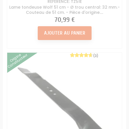
RÉFÉRENCE: TZ51E
Lame tondeuse Wolf 51 cm - Ø trou central: 32 mm.-
Couteau de 51 cm. - Pièce d'origine....
Prix
70,99 €
AJOUTER AU PANIER
Origine
Constructeur
(3)