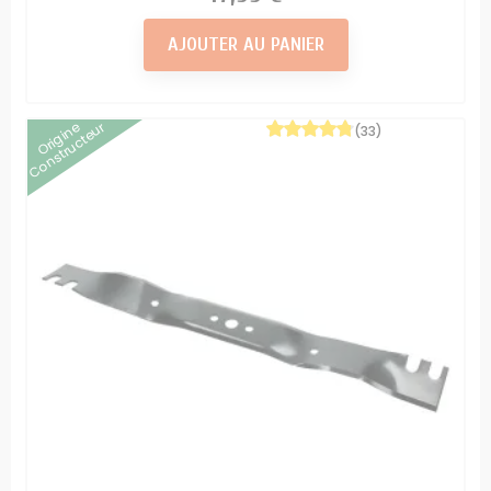
AJOUTER AU PANIER
Origine
Constructeur
(33)