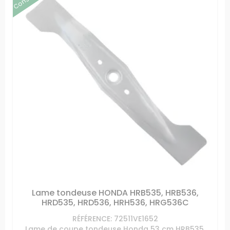
Lame tondeuse HONDA HRB535, HRB536,
HRD535, HRD536, HRH536, HRG536C
RÉFÉRENCE: 72511VE1652
Lame de coupe tondeuse Honda 53 cm HRB535,