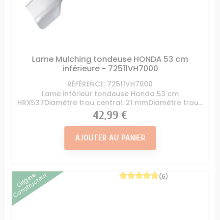
Lame Mulching tondeuse HONDA 53 cm
inférieure - 72511VH7000
RÉFÉRENCE: 72511VH7000
Lame inférieur tondeuse Honda 53 cm
HRX537Diamètre trou central: 21 mmDiamètre trou...
Prix
42,99 €
AJOUTER AU PANIER
Origine
Constructeur
(6)