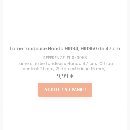
Lame tondeuse Honda HR194, HR1950 de 47 cm
RÉFÉRENCE: F110-0053
Lame cintrée tondeuse Honda 47 cm, Ø trou
central: 21 mm, Ø trou extérieur: 15 mm,...
Prix
9,99 €
AJOUTER AU PANIER