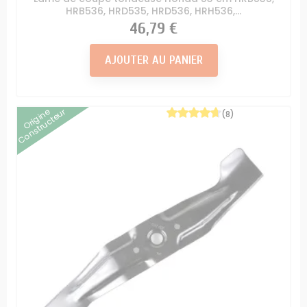
HRB536, HRD535, HRD536, HRH536,...
Prix
46,79 €
AJOUTER AU PANIER
Origine
Constructeur
(8)