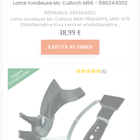
Lame tondeuse Mc Culloch M56 - 580244002
RÉFÉRENCE: 580244002
Lame tondeuse Mc Culloch M56-190AWFPX, M56-875
DWADiamètre trou central: etoileDiamètre...
Prix
38,99 €
AJOUTER AU PANIER
Origine
Constructeur
(5)