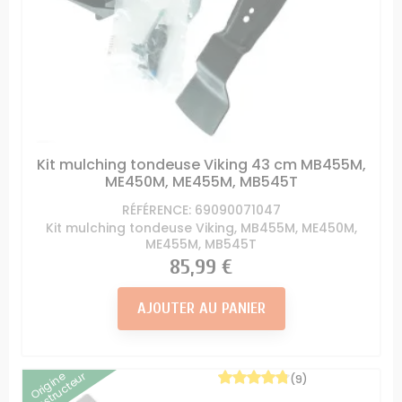
Kit mulching tondeuse Viking 43 cm MB455M,
ME450M, ME455M, MB545T
RÉFÉRENCE: 69090071047
Kit mulching tondeuse Viking, MB455M, ME450M,
ME455M, MB545T
Prix
85,99 €
AJOUTER AU PANIER
Origine
Constructeur
(9)