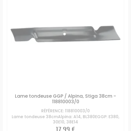
Lame tondeuse GGP / Alpina, Stiga 38cm -
118810003/0
RÉFÉRENCE: 118810003/0
Lame tondeuse 38cmAlpina: A14, BL380EGGP: E380,
30E10, 38E14
Prix
17,99 €