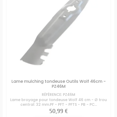
Lame mulching tondeuse Outils Wolf 46cm -
PZ46M
RÉFÉRENCE: PZ46M
Lame broyage pour tondeuse Wolf 46 cm - Ø trou
central: 32 mm.PF - PFT - PFTS - PB - PC...
Prix
50,99 €