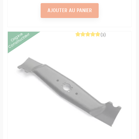
AJOUTER AU PANIER
Origine
Constructeur
(3)