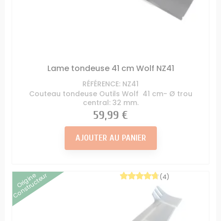
Lame tondeuse 41 cm Wolf NZ41
RÉFÉRENCE: NZ41
Couteau tondeuse Outils Wolf 41 cm- Ø trou
central: 32 mm.
Prix
59,99 €
AJOUTER AU PANIER
Origine
Constructeur
(4)