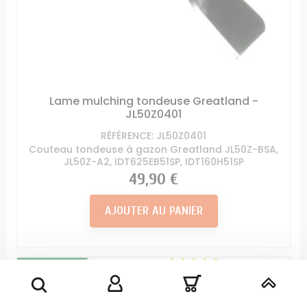
Lame mulching tondeuse Greatland -
JL50Z0401
RÉFÉRENCE: JL50Z0401
Couteau tondeuse à gazon Greatland JL50Z-BSA,
JL50Z-A2, IDT625EB51SP, IDT160H51SP
Prix
49,90 €
AJOUTER AU PANIER
Origine
Constructeur
(2)