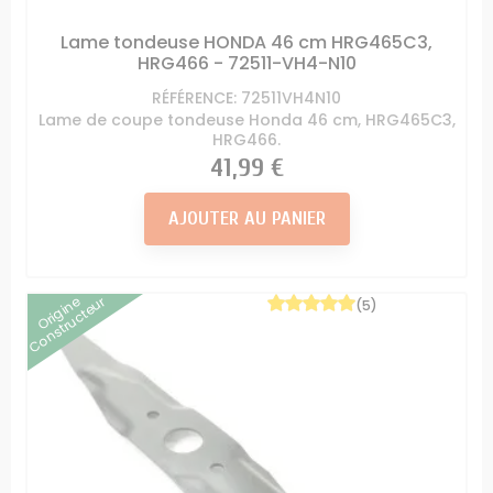
Lame tondeuse HONDA 46 cm HRG465C3,
HRG466 - 72511-VH4-N10
RÉFÉRENCE: 72511VH4N10
Lame de coupe tondeuse Honda 46 cm, HRG465C3,
HRG466.
Prix
41,99 €
AJOUTER AU PANIER
Origine
Constructeur
(5)