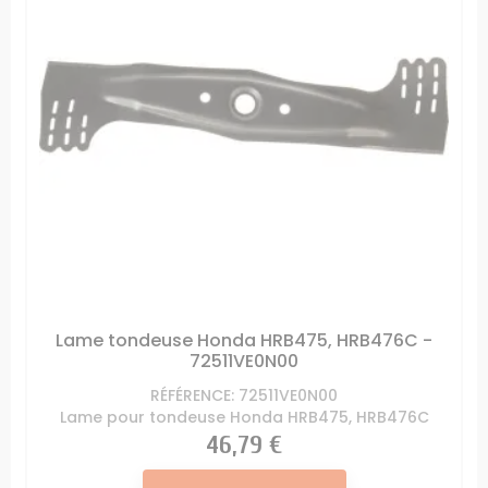
Lame tondeuse Honda HRB475, HRB476C -
72511VE0N00
RÉFÉRENCE: 72511VE0N00
Lame pour tondeuse Honda HRB475, HRB476C
Prix
46,79 €