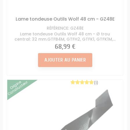
Lame tondeuse Outils Wolf 48 cm - GZ48E
RÉFÉRENCE: GZ48E
Lame tondeuse Outils Wolf 48 cm - Ø trou
central: 32 mm.GTFB4M, GTFH2, GTFK1, GTFK1M,...
Prix
68,99 €
AJOUTER AU PANIER
Origine
Constructeur
(1)