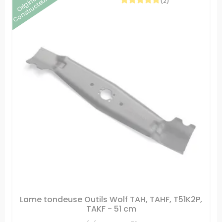
Origine
Constructeur
(2)
Lame tondeuse Outils Wolf TAH, TAHF, T51K2P,
TAKF - 51 cm