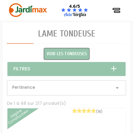
Panneau de gestion des cookies
4.6/5
LAME TONDEUSE
VOIR LES TONDEUSES
FILTRES
Pertinence

De 1 à 48 sur 217 produit(s)
Origine
Constructeur
(18)