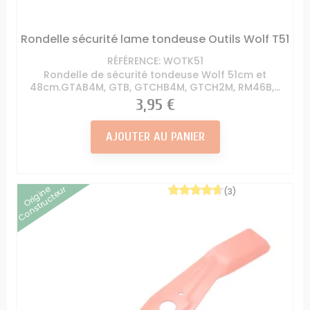
Rondelle sécurité lame tondeuse Outils Wolf T51
RÉFÉRENCE: WOTK51
Rondelle de sécurité tondeuse Wolf 51cm et
48cm.GTAB4M, GTB, GTCHB4M, GTCH2M, RM46B,...
Prix
3,95 €
AJOUTER AU PANIER
Origine
Constructeur
(3)