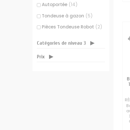
Autoportée
(14)
Tondeuse à gazon
(5)
Pièces Tondeuse Robot
(2)
Tondeuse Robot
(1)
Catégories de niveau 3
Arrosage
(1)
Prix
B
RÉ
B
a