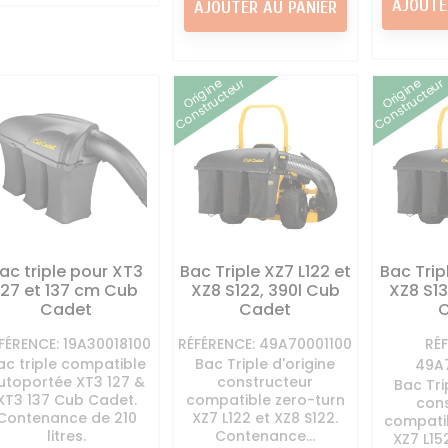
AJOUTE
AJOUTER AU PANIER
Origine
Origine
Constructeur
Constructeur
ac triple pour XT3
Bac Triple XZ7 L122 et
Bac Trip
127 et 137 cm Cub
XZ8 S122, 390l Cub
XZ8 S13
Cadet
Cadet
FÉRENCE: 19A30018100
RÉFÉRENCE: 49A70001100
RÉ
ac triple compatible
Bac Triple d'origine
49A
utoportée XT3 127 &
constructeur
Bac Tri
XT3 137 Cub Cadet.
compatible zero-turn
cons
Contenance de 210
XZ7 L122 et XZ8 S122.
compatib
litres.
Contenance...
XZ7 L15