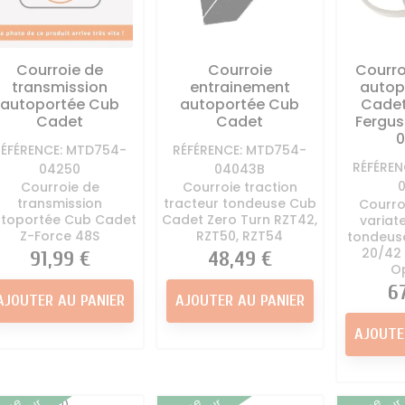
Courroie de
Courroie
Courro
transmission
entrainement
autop
autoportée Cub
autoportée Cub
Cadet
Cadet
Cadet
Fergus
RÉFÉRENCE: MTD754-
RÉFÉRENCE: MTD754-
RÉFÉREN
04250
04043B
Courroie de
Courroie traction
transmission
tracteur tondeuse Cub
Courro
toportée Cub Cadet
Cadet Zero Turn RZT42,
variat
Z-Force 48S
RZT50, RZT54
tondeuse
20/42 
Prix
91,99 €
Prix
48,49 €
Op
Pr
6
AJOUTER AU PANIER
AJOUTER AU PANIER
AJOUTE