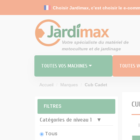
Panneau de gestion des cookies
Choisir Jardimax,
c’est choisir le e-comm
Votre spécialiste du matériel de
motoculture et de jardinage
TOUTES VOS MACHINES ⏷
TOUTES VO
Accueil
Marques
Cub Cadet
RO
MO
TOND
CU
FILTRES
Carbu
Catégories de niveau 1
Durites 
Tous
Filt