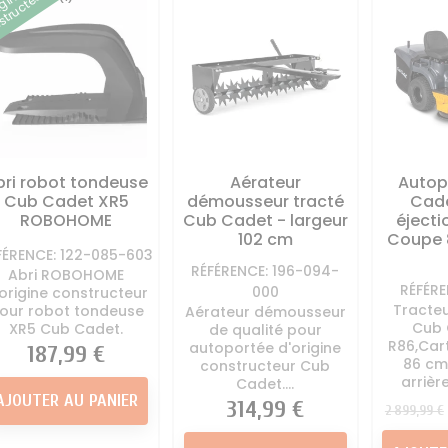
igine
tructeur
tondeuse
tondeuse
ton
à Huile et essence
Direction Tracteur
Kit mulching
Autoportée
tondeuse
Lame Tracte
 - Kit entretien
Divers tracteur tondeuse
Palier - 
Autoportée
Pneu - chambre à air
Auto
oteur Autoportée
tracteur tondeuse
Pièces car
Tracteur Tondeuse
Roue tracteur tondeuse
tracteu
bri robot tondeuse
Aérateur
Autop
 moteur tracteur
Siege Conducteur
Vis de la
Cub Cadet XR5
démousseur tracté
Cade
tondeuse
Autoportée
ton
ROBOHOME
Cub Cadet - largeur
éjecti
appement Tracteur
102 cm
Coupe 
FÉRENCE: 122-085-603
Tondeuse
RÉFÉRENCE: 196-094-
Abri ROBOHOME
rvoir d'essence
RÉFÉRE
000
origine constructeur
autoportée
Tracte
our robot tondeuse
Aérateur démousseur
Cub 
XR5 Cub Cadet.
de qualité pour
R86,Car
autoportée d'origine
Prix
187,99 €
86 cm
constructeur Cub
arrière
Cadet....
AJOUTER AU PANIER
Prix
Prix
314,99 €
2 899,99 €