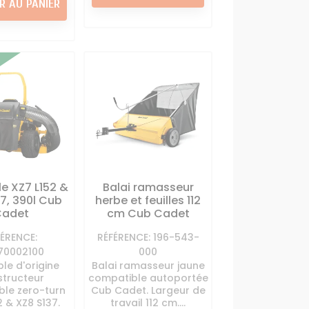
R AU PANIER
le XZ7 L152 &
Balai ramasseur
7, 390l Cub
herbe et feuilles 112
Cadet
cm Cub Cadet
FÉRENCE:
RÉFÉRENCE: 196-543-
70002100
000
ple d'origine
Balai ramasseur jaune
tructeur
compatible autoportée
le zero-turn
Cub Cadet. Largeur de
2 & XZ8 S137.
travail 112 cm....