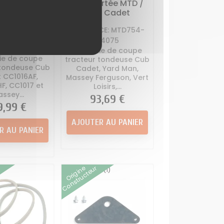
ortée Cub
autoportée MTD /
 / Massey
Cub Cadet
gusson
RÉFÉRENCE: MTD754-
CE: MTD754-
04075
4198C
Courroie de coupe
ie de coupe
tracteur tondeuse Cub
 tondeuse Cub
Cadet, Yard Man,
 CC1016AF,
Massey Ferguson, Vert
F, CC1017 et
Loisirs,...
ssey...
Prix
93,69 €
x
9,99 €
AJOUTER AU PANIER
R AU PANIER
Origine
Constructeur
(1)