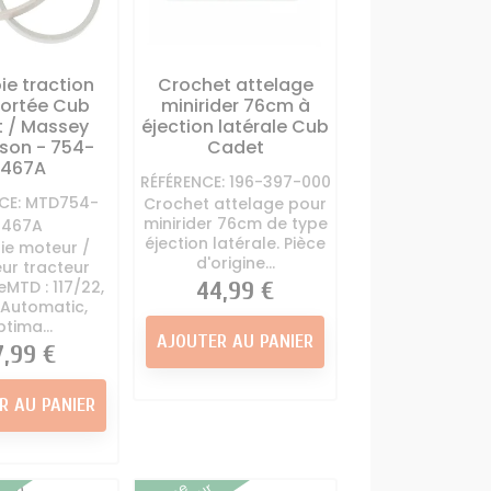
ie traction
Crochet attelage
ortée Cub
minirider 76cm à
 / Massey
éjection latérale Cub
son - 754-
Cadet
0467A
RÉFÉRENCE: 196-397-000
CE: MTD754-
Crochet attelage pour
minirider 76cm de type
0467A
éjection latérale. Pièce
ie moteur /
d'origine...
eur tracteur
MTD : 117/22,
Prix
44,99 €
Automatic,
tima...
AJOUTER AU PANIER
ix
7,99 €
R AU PANIER