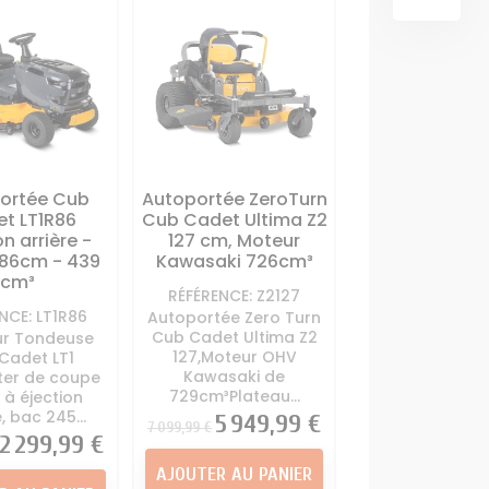
OUTILS
SCARIFICATEUR
deuse
Carte électronique
MULTIFONCTIONS
 autoportée
tracteur tondeuse
ur Tondeuse
Contacteur à clé + sécurité
Support lame
tracteur tondeuse
portée
Démarreur - Lanceur
ter de coupe
tracteur tondeuse
r tondeuse
ortée Cub
Autoportée ZeroTurn
me Tracteur
TRANSMISSION
t LT1R86
Cub Cadet Ultima Z2
deuse
on arrière -
127 cm, Moteur
Boite à vitesse tracteur
86cm - 439
Kawasaki 726cm³
tondeuse
cm³
Courroie Lame Tracteur
RÉFÉRENCE: Z2127
NCE: LT1R86
Autoportée Zero Turn
Tondeuse
Cub Cadet Ultima Z2
ur Tondeuse
Courroie traction tracteur
127,Moteur OHV
Cadet LT1
tondeuse
Kawasaki de
ter de coupe
729cm³Plateau...
 à éjection
Poulie Tracteur Tondeuse
, bac 245...
Prix
Prix
5 949,99 €
Roulements Tracteur
7 099,99 €
Prix
2 299,99 €
Tondeuse
AJOUTER AU PANIER