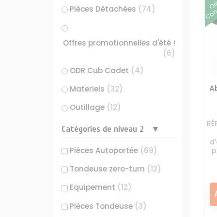
Or
Cons
Pièces Détachées
(74)
Filtre 
Offres promotionnelles d'été !
Huile
(6)
Joints m
ODR Cub Cadet
(4)
Moteur 
A
Materiels
(32)
Pièces
Outillage
(12)
Pot éch
RÉ
Courroies
(3)
Catégories de niveau 2
Rése
d'
Offres Jardimax
(6)
Pièces Autoportée
(69)
p
Tondeuse zero-turn
(12)
Yellow Days -10% de remise
Equipement
(12)
supplémentaire sur Cub
Cadet & Dewalt
(10)
Pièces Tondeuse
(3)