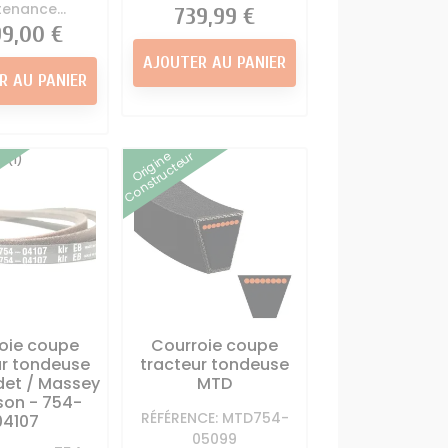
enance...
Prix
739,99 €
99,00 €
AJOUTER AU PANIER
R AU PANIER
Origine
Constructeur
(1)
oie coupe
Courroie coupe
ur tondeuse
tracteur tondeuse
et / Massey
MTD
son - 754-
RÉFÉRENCE: MTD754-
04107
05099