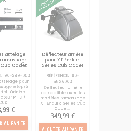
Origine
Constructeur
(1)
t attelage
Déflecteur arrière
T ramassage
pour XT Enduro
é Cub Cadet
Series Cub Cadet
E: 196-399-000
RÉFÉRENCE: 196-
attelage pour
552A000
sage intégré
Déflecteur arrière
det. Origine
compatible avec les
ucteur MTD /
modèles ramassage
Cub...
XT Enduro Series Cub
Cadet....
ix
8,99 €
Prix
349,99 €
R AU PANIER
AJOUTER AU PANIER