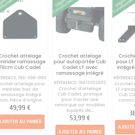
igine
Origine
Origine
tructeur
Constructeur
Constructeur
(2)
Crochet attelage
Crochet attelage
Croche
nirider ramassage
pour autoportée Cub
pour L
76cm Cub Cadet
Cadet LT avec
intégr
ramassage intégré
FÉRENCE: 196-398-000
RÉFÉRENC
RÉFÉRENCE: 19A13002603
ochet attelage pour
Crochet 
Crochet d’attelage
minirider bac de
LT ramas
Cub Cadet, pratique
ramassage intégré
Cub Ca
pour tracter une
cm. Pièce d'origine...
constr
remorque sur modèles
Prix
49,99 €
équipés de...
Pr
3
Prix
53,99 €
AJOUTER AU PANIER
AJOUTE
AJOUTER AU PANIER