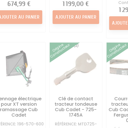
Cont
Prix
674,99 €
Prix
1 199,00 €
Prix
1 2
AJOUTER AU PANIER
AJOUTER AU PANIER
AJOUTE
Origine
Origine
Constructeur
Constructeur
(2)
ennage électrique
Clé de contact
Courr
pour XT version
tracteur tondeuse
tracte
ramassage Cub
Cub Cadet - 725-
Cub Cad
Cadet
1745A
Fergu
FÉRENCE: 196-570-600
RÉFÉRENCE: MTD725-