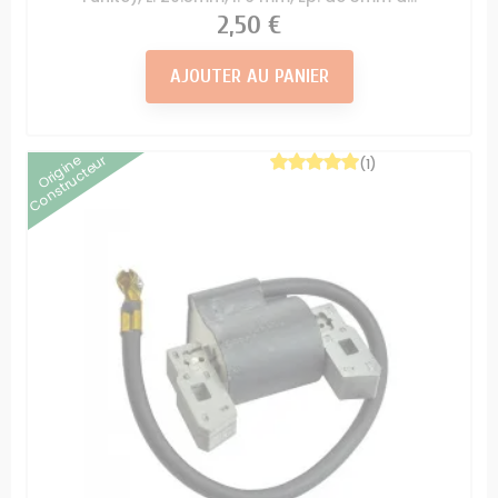
Prix
2,50 €
AJOUTER AU PANIER
Origine
Constructeur
(1)