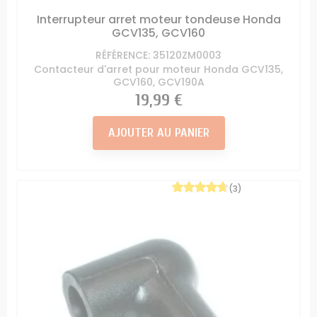
Interrupteur arret moteur tondeuse Honda
GCV135, GCV160
RÉFÉRENCE: 35120ZM0003
Contacteur d'arret pour moteur Honda GCV135,
GCV160, GCV190A
Prix
19,99 €
AJOUTER AU PANIER
(3)