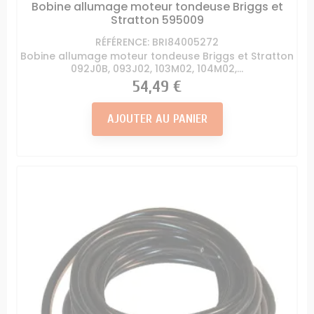
Bobine allumage moteur tondeuse Briggs et
Stratton 595009
RÉFÉRENCE: BRI84005272
Bobine allumage moteur tondeuse Briggs et Stratton
092J0B, 093J02, 103M02, 104M02,...
Prix
54,49 €
AJOUTER AU PANIER