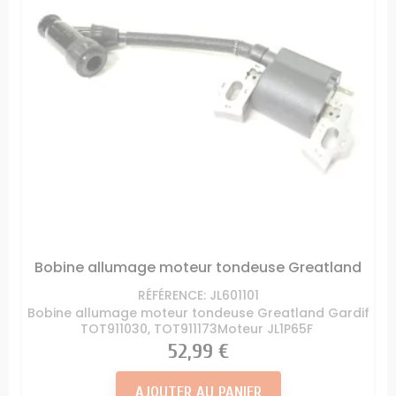
Bobine allumage moteur tondeuse Greatland
RÉFÉRENCE: JL601101
Bobine allumage moteur tondeuse Greatland Gardif
TOT911030, TOT911173Moteur JL1P65F
Prix
52,99 €
AJOUTER AU PANIER