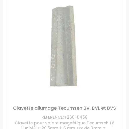
Clavette allumage Tecumseh BV, BVL et BVS
RÉFÉRENCE: F260-0458
Clavette pour volant magnétique Tecumseh (à
l'unité), L: 20.5mm, l: 6 mm, Ep: de 3mm a...