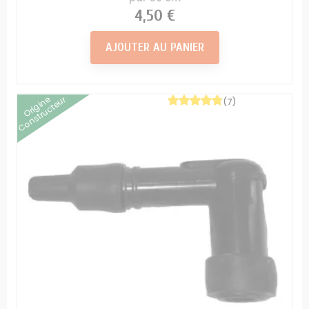
Prix
4,50 €
AJOUTER AU PANIER
Origine
Constructeur
(7)