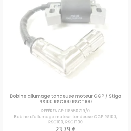
Bobine allumage tondeuse moteur GGP / Stiga
RS100 RSC100 RSCT100
RÉFÉRENCE: 118550719/0
Bobine d'allumage moteur tondeuse GGP RS100,
RSC100, RSCT100
Prix
23,79 €