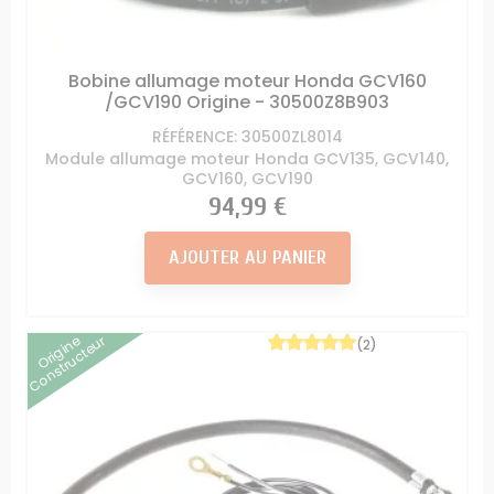
Bobine allumage moteur Honda GCV160
/GCV190 Origine - 30500Z8B903
RÉFÉRENCE: 30500ZL8014
Module allumage moteur Honda GCV135, GCV140,
GCV160, GCV190
Prix
94,99 €
AJOUTER AU PANIER
Origine
Constructeur
(2)