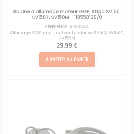
Bobine d'allumage moteur GGP, Stiga SV150,
SV150T, SV150M - 118550126/0
RÉFÉRENCE: A-03044
Allumage GGP pour moteur tondeuse SV150, SV150T,
SV150M
Prix
29,99 €
AJOUTER AU PANIER