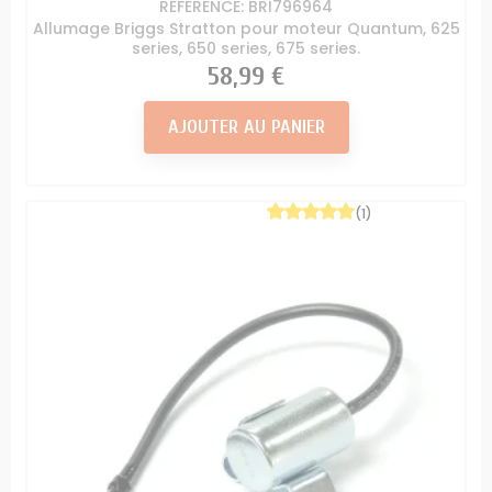
RÉFÉRENCE: BRI796964
Allumage Briggs Stratton pour moteur Quantum, 625
series, 650 series, 675 series.
Prix
58,99 €
AJOUTER AU PANIER
(1)