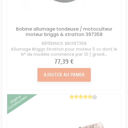
Bobine allumage tondeuse / motoculteur
moteur briggs & stratton 397358
RÉFÉRENCE: BRI397358
Allumage Briggs Stratton pour moteur 5 cv dont le
N° de modèle commence par 13 ( gravé...
Prix
77,39 €
AJOUTER AU PANIER
Origine
Constructeur
(1)