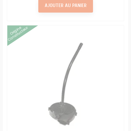
AJOUTER AU PANIER
Origine
Constructeur