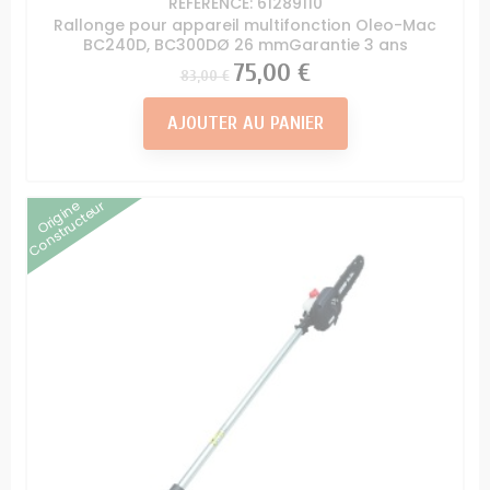
RÉFÉRENCE: 61289110
Rallonge pour appareil multifonction Oleo-Mac
BC240D, BC300DØ 26 mmGarantie 3 ans
Prix
Prix
75,00 €
83,00 €
AJOUTER AU PANIER
Origine
Constructeur