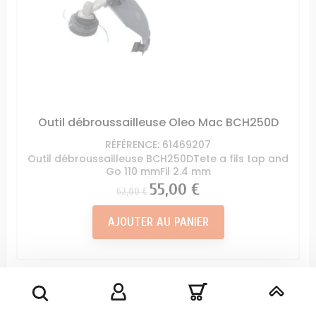
Outil débroussailleuse Oleo Mac BCH250D
RÉFÉRENCE: 61469207
Outil débroussailleuse BCH250DTete a fils tap and
Go 110 mmFil 2.4 mm
Prix
Prix
55,00 €
62,00 €
AJOUTER AU PANIER