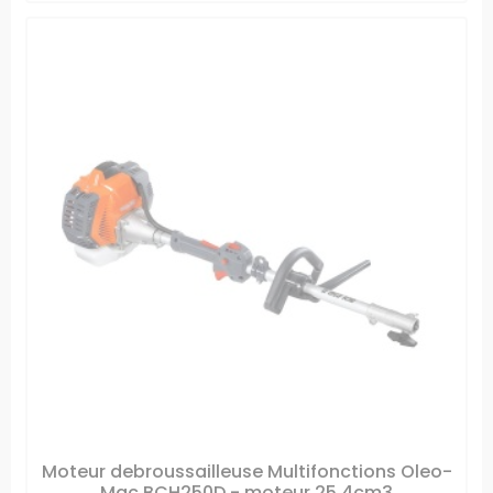
Moteur debroussailleuse Multifonctions Oleo-
Mac BCH250D - moteur 25,4cm3