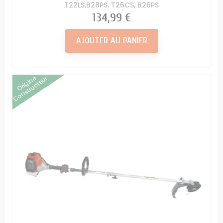
T22LS,B28PS, T26CS, B26PS
Prix
134,99 €
AJOUTER AU PANIER
Origine
Constructeur