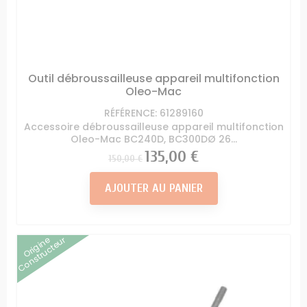
Outil débroussailleuse appareil multifonction
Oleo-Mac
RÉFÉRENCE: 61289160
Accessoire débroussailleuse appareil multifonction
Oleo-Mac BC240D, BC300DØ 26...
Prix
Prix
135,00 €
150,00 €
AJOUTER AU PANIER
Origine
Constructeur