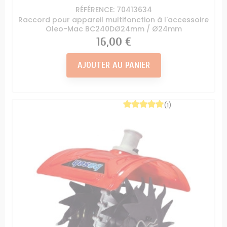
RÉFÉRENCE: 70413634
Raccord pour appareil multifonction à l'accessoire
Oleo-Mac BC240DØ24mm / Ø24mm
Prix
16,00 €
AJOUTER AU PANIER
(1)