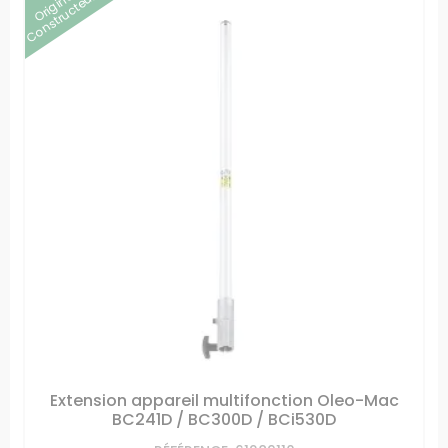
Origine
Constructeur
Extension appareil multifonction Oleo-Mac
BC241D / BC300D / BCi530D