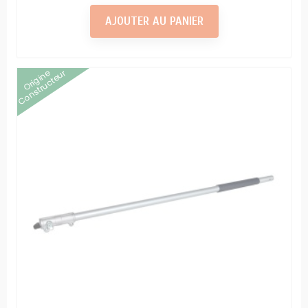
AJOUTER AU PANIER
Origine
Constructeur