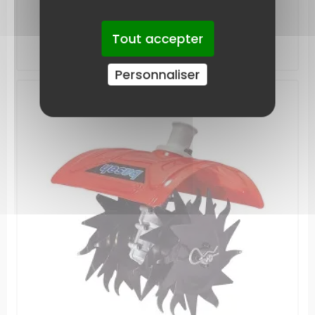
215,90 €
AJOUTER AU PANIER
Tout accepter
Personnaliser