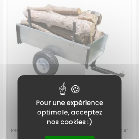
Pour une expérience
optimale, acceptez
Remorque autoportée Galva
nos cookies :)
RÉFÉRENCE: XBIGAL450
Remorque adaptable sur autoportees, benne acier
galvanisé, charge utile 450Kg. Chassis...