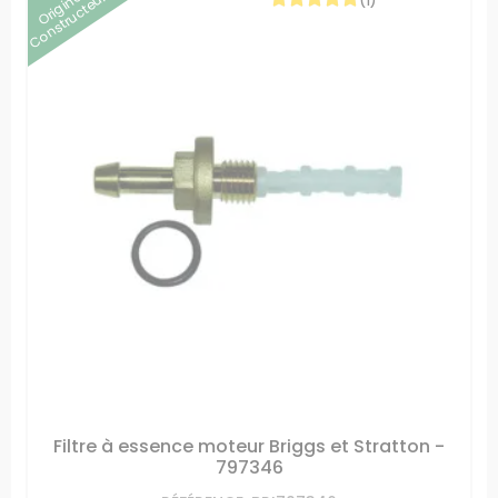
Origine
Constructeur
(1)
Filtre à essence moteur Briggs et Stratton -
797346