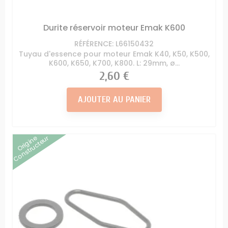
Durite réservoir moteur Emak K600
RÉFÉRENCE: L66150432
Tuyau d'essence pour moteur Emak K40, K50, K500,
K600, K650, K700, K800. L: 29mm, ø...
Prix
2,60 €
AJOUTER AU PANIER
Origine
Constructeur