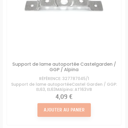
Support de lame autoportée Castelgarden /
GGP / Alpina
RÉFÉRENCE: 327787045/1
Support de lame autoportéeCastel Garden / GGP:
EL63, EL63MAlpina: AT163VB
Prix
4,09 €
AJOUTER AU PANIER