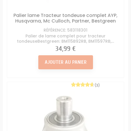
Palier lame Tracteur tondeuse complet AYP,
Husqvarna, Mc Culloch, Partner, Bestgreen
RÉFÉRENCE: 583118301
Palier de lame complet pour tracteur
tondeuseBestgreen: BM115B92RB, BM11597RB,...
Prix
34,99 €
AJOUTER AU PANIER
(3)