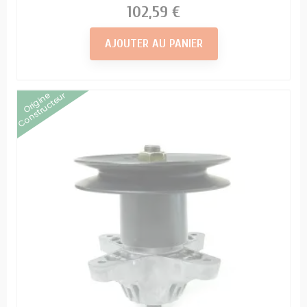
Prix
102,59 €
AJOUTER AU PANIER
Origine
Constructeur