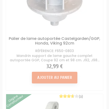
Palier de lame autoportée Castelgarden/GGP,
Honda, Viking 92cm
RÉFÉRENCE: F650-0803
Mandrin support de lame gauche complet
autoportée GGP, Coupe 92 cm et 98 cm. J92, J98...
Prix
32,99 €
AJOUTER AU PANIER
Origine
Constructeur
(3)