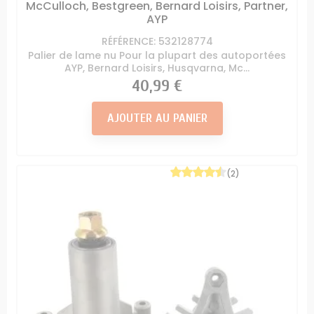
McCulloch, Bestgreen, Bernard Loisirs, Partner,
AYP
RÉFÉRENCE: 532128774
Palier de lame nu Pour la plupart des autoportées
AYP, Bernard Loisirs, Husqvarna, Mc...
Prix
40,99 €
AJOUTER AU PANIER
(2)