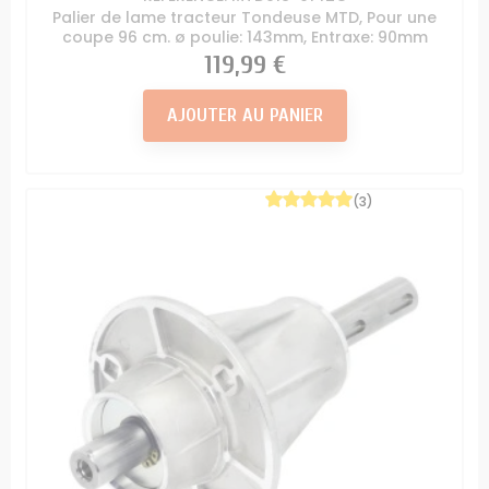
Palier de lame tracteur Tondeuse MTD, Pour une
coupe 96 cm. ø poulie: 143mm, Entraxe: 90mm
Prix
119,99 €
AJOUTER AU PANIER
(3)