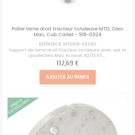
Palier lame droit tracteur tondeuse MTD, Oleo
Mac, Cub Cadet - 918-0324
RÉFÉRENCE: MTD918-0324D
Support de lame droit tracteur tondeuse avec axe et
poulieOleo Mac: Krosser 92/13.5T,...
Prix
112,69 €
AJOUTER AU PANIER
Origine
Constructeur