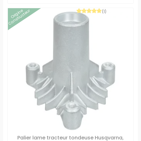
Origine
Constructeur
(1)
Palier lame tracteur tondeuse Husqvarna,