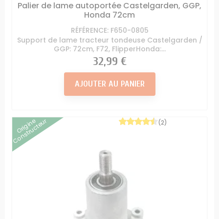
Palier de lame autoportée Castelgarden, GGP,
Honda 72cm
RÉFÉRENCE: F650-0805
Support de lame tracteur tondeuse Castelgarden /
GGP: 72cm, F72, FlipperHonda:...
Prix
32,99 €
AJOUTER AU PANIER
Origine
Constructeur
(2)