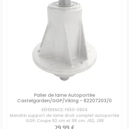
Palier de lame Autoportée
Castelgarden/GGP/Viking - 82207203/0
RÉFÉRENCE: F650-0804
Mandrin support de lame droit complet autoportée
GGP, Coupe 92 cm et 98 cm. J92, J98
Prix
29,99 €