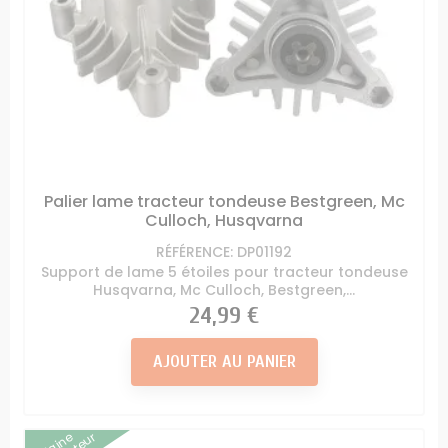
Palier lame tracteur tondeuse Bestgreen, Mc
Culloch, Husqvarna
RÉFÉRENCE: DP01192
Support de lame 5 étoiles pour tracteur tondeuse
Husqvarna, Mc Culloch, Bestgreen,...
Prix
24,99 €
AJOUTER AU PANIER
Origine