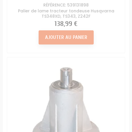
RÉFÉRENCE: 539131898
Palier de lame tracteur tondeuse Husqvarna
TS348XD, TS343, Z242F
Prix
138,99 €
AJOUTER AU PANIER