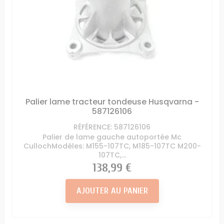
Palier lame tracteur tondeuse Husqvarna -
587126106
RÉFÉRENCE: 587126106
Palier de lame gauche autoportée Mc
CullochModèles: M155-107TC, M185-107TC M200-
107TC,...
Prix
138,99 €
AJOUTER AU PANIER