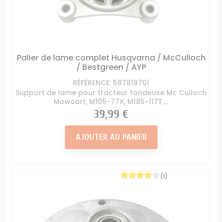
Palier de lame complet Husqvarna / McCulloch
/ Bestgreen / AYP
RÉFÉRENCE: 587819701
Support de lame pour tracteur tondeuse Mc Culloch
Mowcart, M105-77X, M185-117T,...
Prix
39,99 €
AJOUTER AU PANIER
(1)