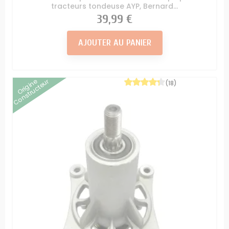
tracteurs tondeuse AYP, Bernard...
Prix
39,99 €
AJOUTER AU PANIER
Origine
Constructeur
(18)