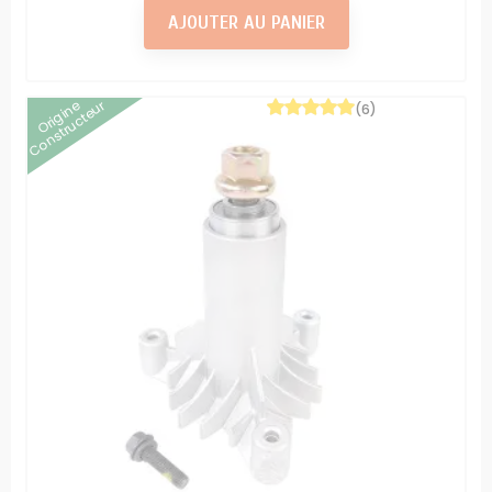
AJOUTER AU PANIER
Origine
Constructeur
(6)