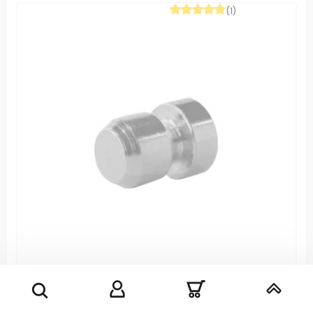
(1)
Pion sécurité support lame tracteur tondeuse
Husqvarna