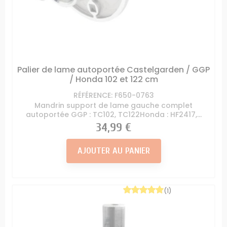
Palier de lame autoportée Castelgarden / GGP
/ Honda 102 et 122 cm
RÉFÉRENCE: F650-0763
Mandrin support de lame gauche complet
autoportée GGP : TC102, TC122Honda : HF2417,...
Prix
34,99 €
AJOUTER AU PANIER
(1)