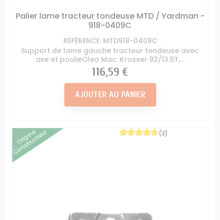
Palier lame tracteur tondeuse MTD / Yardman -
918-0409C
RÉFÉRENCE: MTD918-0409C
Support de lame gauche tracteur tondeuse avec
axe et poulieOleo Mac: Krosser 92/13.5T,...
Prix
116,59 €
AJOUTER AU PANIER
Origine
Constructeur
(3)