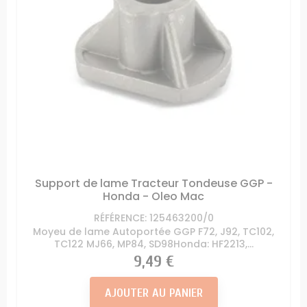
Support de lame Tracteur Tondeuse GGP -
Honda - Oleo Mac
RÉFÉRENCE: 125463200/0
Moyeu de lame Autoportée GGP F72, J92, TC102,
TC122 MJ66, MP84, SD98Honda: HF2213,...
Prix
9,49 €
AJOUTER AU PANIER