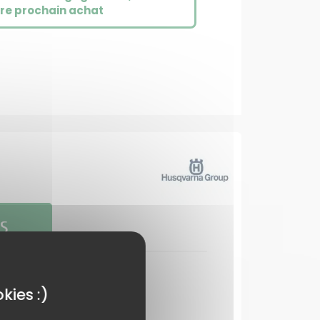
tre prochain achat
S
kies :)