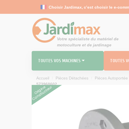
Panneau de gestion des cookies
Choisir Jardimax,
c’est choisir le e-comm
Votre spécialiste du matériel de
motoculture et de jardinage
TOUTES VOS MACHINES ⏷
TOUTES VO
Accueil
Pièces Détachées
Pièces Autoportée
573968602
Origine
Constructeur
RO
MO
TOND
Carbu
Durites 
Filt