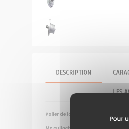
DESCRIPTION
CARAC
LES A
Palier de lame tracteur tondeuse c
Pour u
Mc culloch: