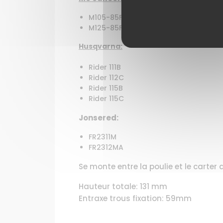
M105-85F
M125-85FH
Husqvarna:
Rider 111B
Rider 112C
Rider 115B
Rider 115C
Jonsered:
FR2311M
FR2312MA
Se monte entre la poulie et le carter
Hauteur totale: 131 mm
Entraxe trous fixation: 59mm