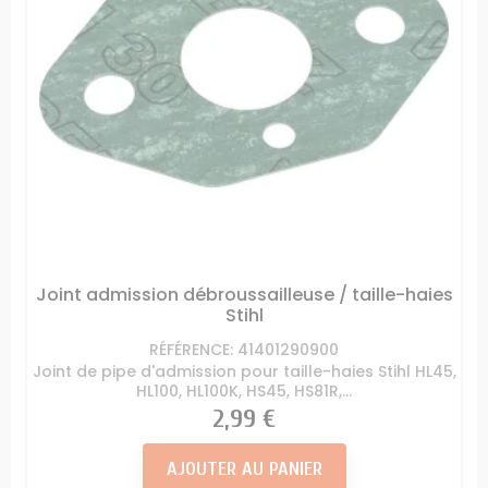
Joint admission débroussailleuse / taille-haies
Stihl
RÉFÉRENCE: 41401290900
Joint de pipe d'admission pour taille-haies Stihl HL45,
HL100, HL100K, HS45, HS81R,...
Prix
2,99 €
AJOUTER AU PANIER