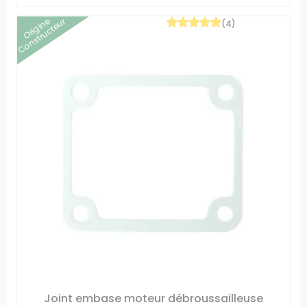
Origine
Constructeur
(4)
Joint embase moteur débroussailleuse