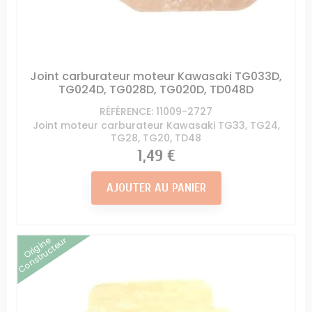
Joint carburateur moteur Kawasaki TG033D,
TG024D, TG028D, TG020D, TD048D
RÉFÉRENCE: 11009-2727
Joint moteur carburateur Kawasaki TG33, TG24,
TG28, TG20, TD48
Prix
1,49 €
AJOUTER AU PANIER
Origine
Constructeur