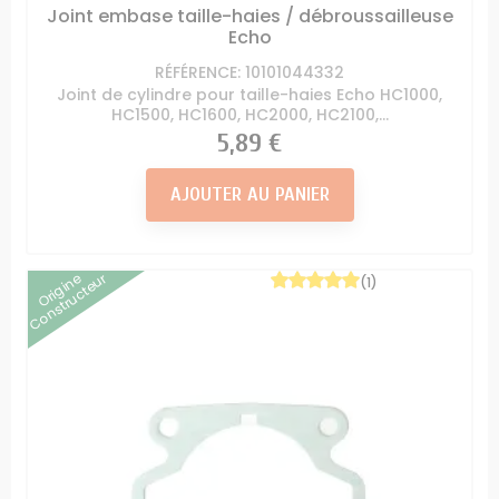
Joint embase taille-haies / débroussailleuse
Echo
RÉFÉRENCE: 10101044332
Joint de cylindre pour taille-haies Echo HC1000,
HC1500, HC1600, HC2000, HC2100,...
Prix
5,89 €
AJOUTER AU PANIER
Origine
Constructeur
(1)