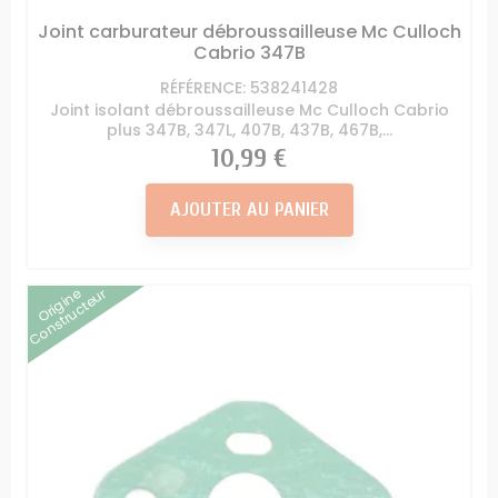
Joint carburateur débroussailleuse Mc Culloch
Cabrio 347B
RÉFÉRENCE: 538241428
Joint isolant débroussailleuse Mc Culloch Cabrio
plus 347B, 347L, 407B, 437B, 467B,...
Prix
10,99 €
AJOUTER AU PANIER
Origine
Constructeur