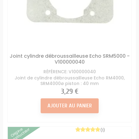
Joint cylindre débroussailleuse Echo SRM5000 -
V100000040
RÉFÉRENCE: V100000040
Joint de cylindre débroussailleuse Echo RM4000,
SRM4000ø piston : 40 mm
Prix
3,29 €
AJOUTER AU PANIER
Origine
Constructeur
(1)