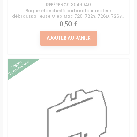
RÉFÉRENCE: 3049040
Bague étancheité carburateur moteur
débroussailleuse Oleo Mac 720, 722S, 726D, 726S,...
Prix
0,50 €
AJOUTER AU PANIER
Origine
Constructeur