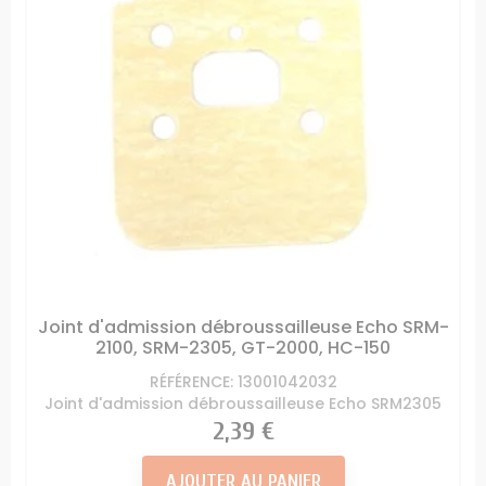
Joint d'admission débroussailleuse Echo SRM-
2100, SRM-2305, GT-2000, HC-150
RÉFÉRENCE: 13001042032
Joint d'admission débroussailleuse Echo SRM2305
Prix
2,39 €
AJOUTER AU PANIER