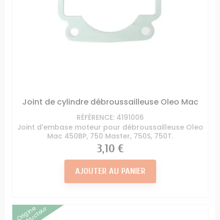
Joint de cylindre débroussailleuse Oleo Mac
RÉFÉRENCE: 4191006
Joint d'embase moteur pour débroussailleuse Oleo
Mac 450BP, 750 Master, 750S, 750T.
Prix
3,10 €
AJOUTER AU PANIER
Origine
Constructeur