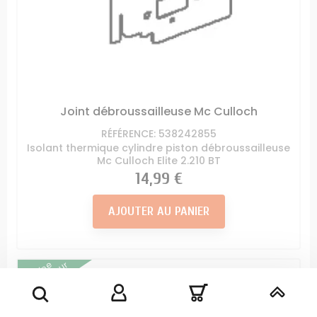
Joint débroussailleuse Mc Culloch
RÉFÉRENCE: 538242855
Isolant thermique cylindre piston débroussailleuse
Mc Culloch Elite 2.210 BT
Prix
14,99 €
AJOUTER AU PANIER
Origine
Constructeur