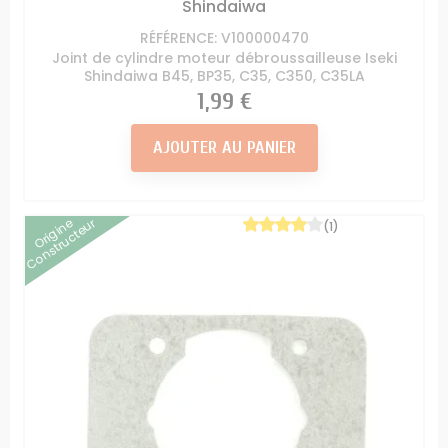
Shindaiwa
RÉFÉRENCE: V100000470
Joint de cylindre moteur débroussailleuse Iseki
Shindaiwa B45, BP35, C35, C350, C35LA
Prix
1,99 €
AJOUTER AU PANIER
Origine
Constructeur
(1)