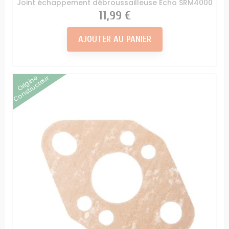
Joint échappement débroussailleuse Echo SRM4000
Prix
11,99 €
AJOUTER AU PANIER
Origine
Constructeur