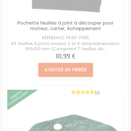
Pochette feuilles à joint à découper pour
moteur, carter, échappement
RÉFÉRENCE: F540-7365
Kit feuilles à joints moteur 2 et 4 tempsDimensions:
150x150 mm (Comprend 7 feuilles de...
Prix
10,99 €
AJOUTER AU PANIER
Origine
Constructeur
(2)