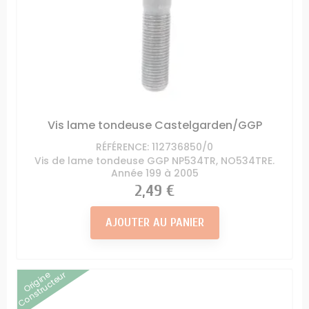
Vis lame tondeuse Castelgarden/GGP
RÉFÉRENCE: 112736850/0
Vis de lame tondeuse GGP NP534TR, NO534TRE.
Année 199 à 2005
Prix
2,49 €
AJOUTER AU PANIER
Origine
Constructeur