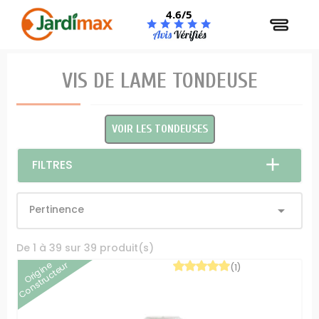
Panneau de gestion des cookies
4.6/5
VIS DE LAME TONDEUSE
VOIR LES TONDEUSES
FILTRES
Pertinence

De 1 à 39 sur 39 produit(s)
Origine
Constructeur
(1)