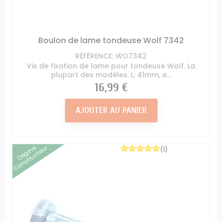
Boulon de lame tondeuse Wolf 7342
RÉFÉRENCE: WO7342
Vis de fixation de lame pour tondeuse Wolf. La
plupart des modèles. L: 41mm, ø...
Prix
16,99 €
AJOUTER AU PANIER
Origine
Constructeur
(1)