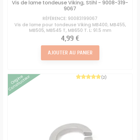
Vis de lame tondeuse Viking, Stihl - 9008-319-
9067
RÉFÉRENCE: 90083199067
Vis de lame pour tondeuse Viking MB400, MB455,
MB505, MB545 T, MB650 T. L: 91.5 mm
Prix
4,99 €
AJOUTER AU PANIER
Origine
Constructeur
(2)