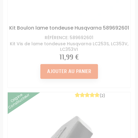
Kit Boulon lame tondeuse Husqvarna 589692601
RÉFÉRENCE: 589692601
Kit Vis de lame tondeuse Husqvarna LC253S, LC353V,
LC353VI
Prix
11,99 €
AJOUTER AU PANIER
Origine
Constructeur
(2)