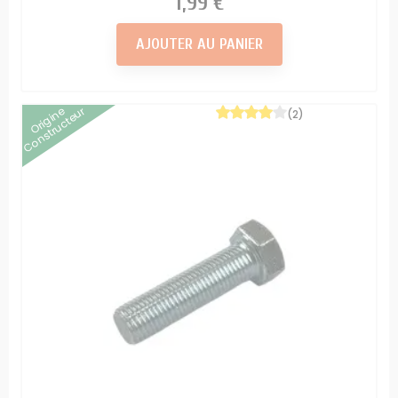
1,99 €
AJOUTER AU PANIER
Origine
Constructeur
(2)