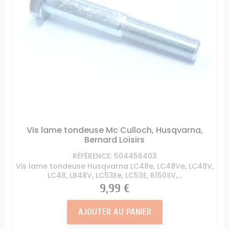
Vis lame tondeuse Mc Culloch, Husqvarna,
Bernard Loisirs
RÉFÉRENCE: 504456403
Vis lame tondeuse Husqvarna LC48e, LC48Ve, LC48V,
LC48, LB48V, LC53Ee, LC53E, R150SV,...
Prix
9,99 €
AJOUTER AU PANIER