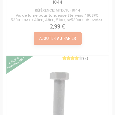
1044
RÉFÉRENCE: MTD710-1044
Vis de lame pour tondeuse Sterwins 460BPC,
530BTCMTD 40PB, 48PB, 51BC, SP530BLCub Cadet...
Prix
2,99 €
AJOUTER AU PANIER
Origine
Constructeur
(4)