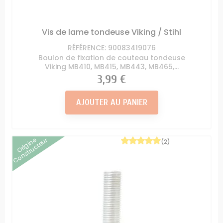
Vis de lame tondeuse Viking / Stihl
RÉFÉRENCE: 90083419076
Boulon de fixation de couteau tondeuse
Viking MB410, MB415, MB443, MB465,...
Prix
3,99 €
AJOUTER AU PANIER
Origine
Constructeur
(2)