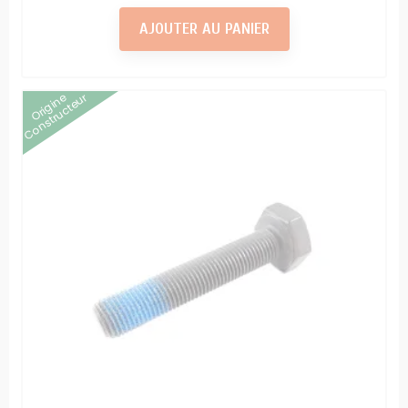
AJOUTER AU PANIER
Origine
Constructeur