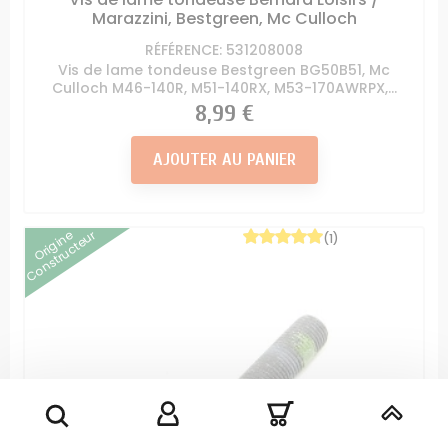
Marazzini, Bestgreen, Mc Culloch
RÉFÉRENCE: 531208008
Vis de lame tondeuse Bestgreen BG50B51, Mc
Culloch M46-140R, M51-140RX, M53-170AWRPX,...
Prix
8,99 €
AJOUTER AU PANIER
Origine
Constructeur
(1)