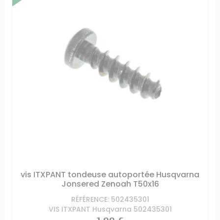
vis ITXPANT tondeuse autoportée Husqvarna
Jonsered Zenoah T50x16
RÉFÉRENCE: 502435301
VIS ITXPANT Husqvarna 502435301
Prix