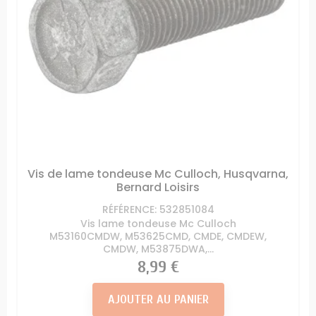
Vis de lame tondeuse Mc Culloch, Husqvarna,
Bernard Loisirs
RÉFÉRENCE: 532851084
Vis lame tondeuse Mc Culloch
M53160CMDW, M53625CMD, CMDE, CMDEW,
CMDW, M53875DWA,...
Prix
8,99 €
AJOUTER AU PANIER