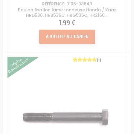
RÉFÉRENCE: 0106-08640
Boulon fixation lame tondeuse Honda / Kaaz
HRD536, HRB536C, HRG536C, HR2160,...
Prix
1,99 €
AJOUTER AU PANIER
Origine
Constructeur
(1)