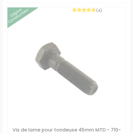
Origine
Constructeur
(4)
Vis de lame pour tondeuse 45mm MTD - 710-