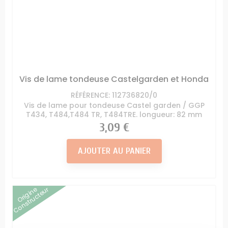
Vis de lame tondeuse Castelgarden et Honda
RÉFÉRENCE: 112736820/0
Vis de lame pour tondeuse Castel garden / GGP
T434, T484,T484 TR, T484TRE. longueur: 82 mm
Prix
3,09 €
AJOUTER AU PANIER
Origine
Constructeur