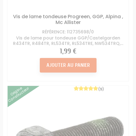
Vis de lame tondeuse Progreen, GGP, Alpina ,
Mc Allister
RÉFÉRENCE: 112735698/0
Vis de lame pour tondeuse GGP/Castelgarden
R434TR, R484TR, RL534TR, RL534TRE, NW534TRQ,...
Prix
1,99 €
AJOUTER AU PANIER
Origine
Constructeur
(9)