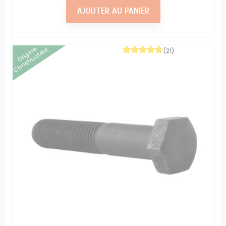
AJOUTER AU PANIER
Origine
Constructeur
(21)