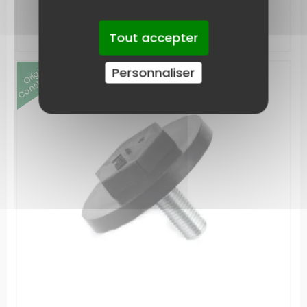
AJOUTER AU PANIER
Tout accepter
Origine
Constructeur
(2)
Personnaliser