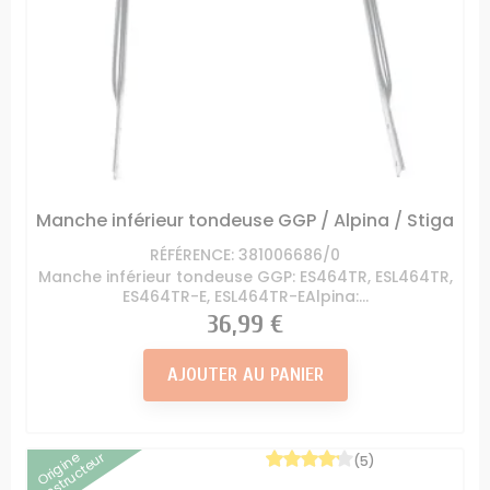
Manche inférieur tondeuse GGP / Alpina / Stiga
RÉFÉRENCE: 381006686/0
Manche inférieur tondeuse GGP: ES464TR, ESL464TR,
ES464TR-E, ESL464TR-EAlpina:...
Prix
36,99 €
AJOUTER AU PANIER
Origine
Constructeur
(5)