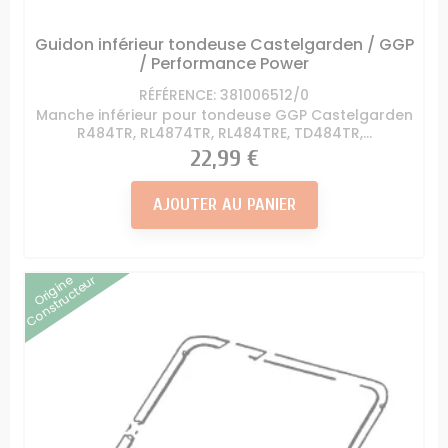
Guidon inférieur tondeuse Castelgarden / GGP
/ Performance Power
RÉFÉRENCE: 381006512/0
Manche inférieur pour tondeuse GGP Castelgarden
R484TR, RL4874TR, RL484TRE, TD484TR,...
Prix
22,99 €
AJOUTER AU PANIER
Origine
Constructeur