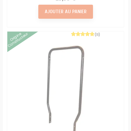
AJOUTER AU PANIER
Origine
Constructeur
(11)