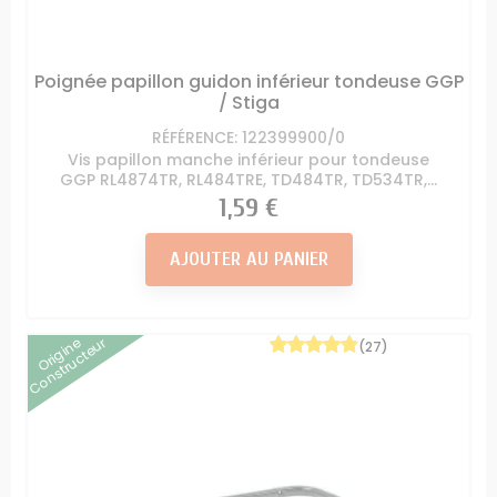
Poignée papillon guidon inférieur tondeuse GGP
/ Stiga
RÉFÉRENCE: 122399900/0
Vis papillon manche inférieur pour tondeuse
GGP RL4874TR, RL484TRE, TD484TR, TD534TR,...
Prix
1,59 €
AJOUTER AU PANIER
Origine
Constructeur
(27)