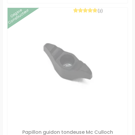
Origine
Constructeur
(2)
Papillon guidon tondeuse Mc Culloch