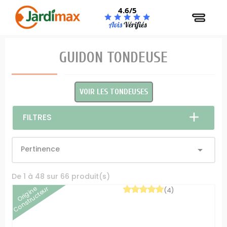
Panneau de gestion des cookies
4.6/5
GUIDON TONDEUSE
VOIR LES TONDEUSES
FILTRES
Pertinence

De 1 à 48 sur 66 produit(s)
Origine
Constructeur
(4)