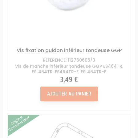
Vis fixation guidon inférieur tondeuse GGP
RÉFÉRENCE: 112760605/0
Vis de manche inférieur tondeuse GGP ES464TR,
ESL464TR, ES464TR-E, ESL464TR-E
Prix
3,49 €
AJOUTER AU PANIER
Origine
Constructeur