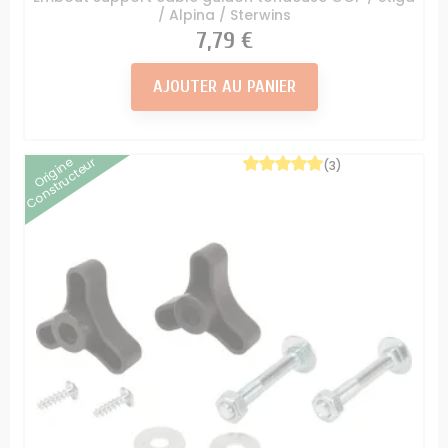
/ Alpina / Sterwins
Prix
7,79 €
AJOUTER AU PANIER
Origine
Constructeur
(3)