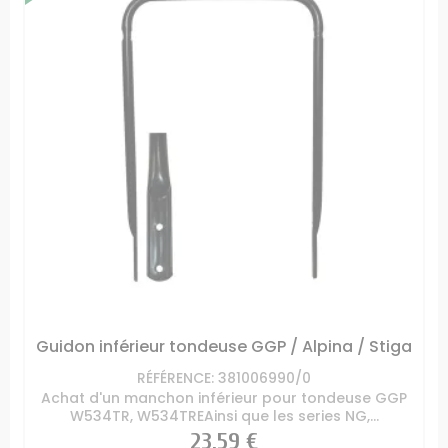
Guidon inférieur tondeuse GGP / Alpina / Stiga
RÉFÉRENCE: 381006990/0
Achat d'un manchon inférieur pour tondeuse GGP
W534TR, W534TREAinsi que les series NG,...
Prix
23,59 €