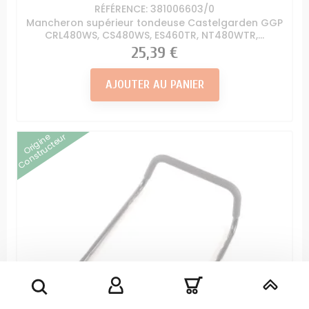
RÉFÉRENCE: 381006603/0
Mancheron supérieur tondeuse Castelgarden GGP
CRL480WS, CS480WS, ES460TR, NT480WTR,...
Prix
25,39 €
AJOUTER AU PANIER
Origine
Constructeur