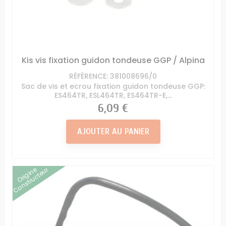
Kis vis fixation guidon tondeuse GGP / Alpina
RÉFÉRENCE: 381008696/0
Sac de vis et ecrou fixation guidon tondeuse GGP:
ES464TR, ESL464TR, ES464TR-E,...
Prix
6,09 €
AJOUTER AU PANIER
Origine
Constructeur