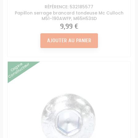
RÉFÉRENCE: 532185577
Papillon serrage brancard tondeuse Mc Culloch
M51-190AWFP, M65H53SD
Prix
9,99 €
AJOUTER AU PANIER
Origine
Constructeur