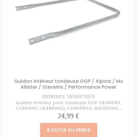
Guidon inférieur tondeuse GGP / Alpina / Mc
Allister / Sterwins / Performance Power
RÉFÉRENCE: 381006785/0
Guidon inférieur pour tondeuse GGP CR484WS,
CS484WS, CR484WSQ, CS484WSQ, ADL484WS,...
Prix
24,99 €
AJOUTER AU PANIER