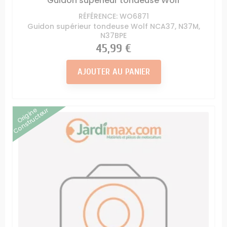
Guidon supérieur tondeuse Wolf
RÉFÉRENCE: WO6871
Guidon supérieur tondeuse Wolf NCA37, N37M,
N37BPE
Prix
45,99 €
AJOUTER AU PANIER
Origine
Constructeur