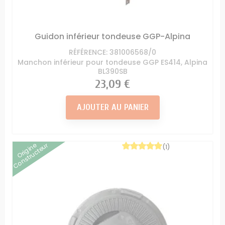
Guidon inférieur tondeuse GGP-Alpina
RÉFÉRENCE: 381006568/0
Manchon inférieur pour tondeuse GGP ES414, Alpina
BL390SB
Prix
23,09 €
AJOUTER AU PANIER
Origine
Constructeur
(1)