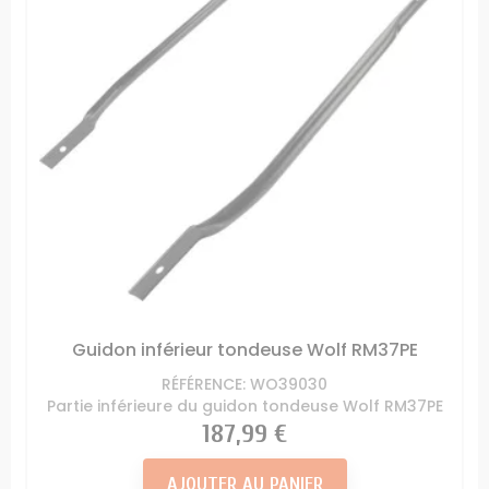
Guidon inférieur tondeuse Wolf RM37PE
RÉFÉRENCE: WO39030
Partie inférieure du guidon tondeuse Wolf RM37PE
Prix
187,99 €
AJOUTER AU PANIER