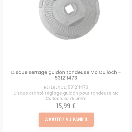
Disque serrage guidon tondeuse Mc Culloch -
531211473
RÉFÉRENCE: 531211473
Disque cranté réglage guidon pour tondeuse Mc
Culloch. ø: 78.5mm
Prix
15,99 €
AJOUTER AU PANIER