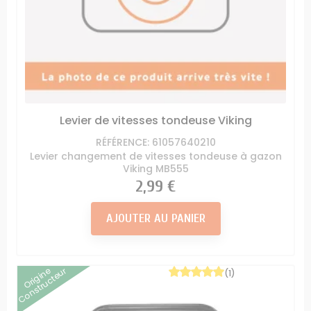
Levier de vitesses tondeuse Viking
RÉFÉRENCE: 61057640210
Levier changement de vitesses tondeuse à gazon
Viking MB555
Prix
2,99 €
AJOUTER AU PANIER
Origine
Constructeur
(1)