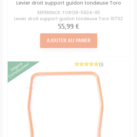
Levier droit support guidon tondeuse Toro
RÉFÉRENCE: TOR136-5924-05
Levier droit support guidon tondeuse Toro 10732
Prix
55,99 €
AJOUTER AU PANIER
Origine
Constructeur
(1)