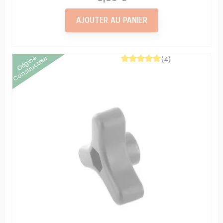
AJOUTER AU PANIER
Origine
Constructeur
(4)