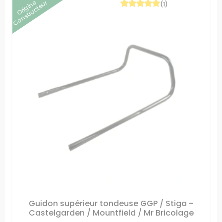
Origine
Constructeur
(1)
Guidon supérieur tondeuse GGP / Stiga -
Castelgarden / Mountfield / Mr Bricolage