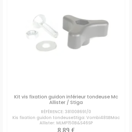
Kit vis fixation guidon inférieur tondeuse Mc
Allister / Stiga
RÉFÉRENCE: 381008691/0
Kis fixation guidon tondeuseStiga: Vombi48SBMac
Allister: MLMP150B&S46SP
Prix
8,89 €