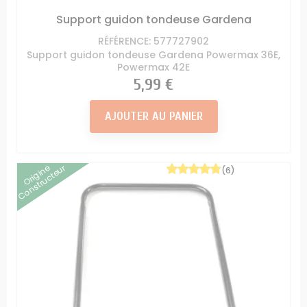
Support guidon tondeuse Gardena
RÉFÉRENCE: 577727902
Support guidon tondeuse Gardena Powermax 36E,
Powermax 42E
Prix
5,99 €
AJOUTER AU PANIER
Origine
Constructeur
(6)