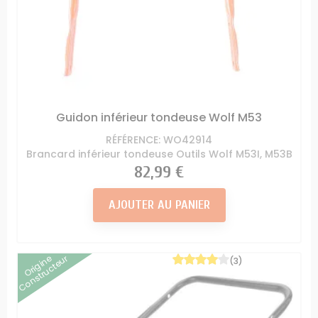
Guidon inférieur tondeuse Wolf M53
RÉFÉRENCE: WO42914
Brancard inférieur tondeuse Outils Wolf M53I, M53B
Prix
82,99 €
AJOUTER AU PANIER
Origine
Constructeur
(3)