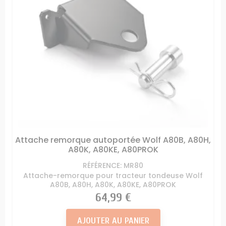
Attache remorque autoportée Wolf A80B, A80H,
A80K, A80KE, A80PROK
RÉFÉRENCE: MR80
Attache-remorque pour tracteur tondeuse Wolf
A80B, A80H, A80K, A80KE, A80PROK
Prix
64,99 €
AJOUTER AU PANIER