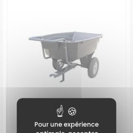
Remorque polyéthylène charge 295Kg
Pour une expérience
RÉFÉRENCE: XBILCP08PP