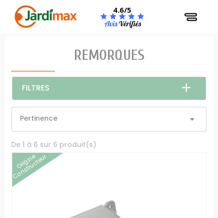
Panneau de gestion des cookies
4.6/5
REMORQUES
FILTRES
Pertinence

De 1 à 6 sur 6 produit(s)
Origine
Constructeur