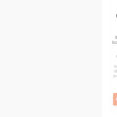
ba
b
L
j