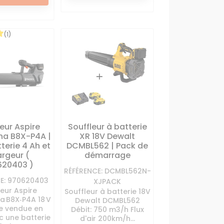
(1)
eur Aspire
Souffleur à batterie
na B8X-P4A |
XR 18V Dewalt
terie 4 Ah et
DCMBL562 | Pack de
rgeur (
démarrage
620403 )
RÉFÉRENCE: DCMBL562N-
E: 970620403
XJPACK
leur Aspire
Souffleur à batterie 18V
a B8X‑P4A 18 V
Dewalt DCMBL562
e vendue en
Débit: 750 m3/h Flux
c une batterie
d'air 200km/h...