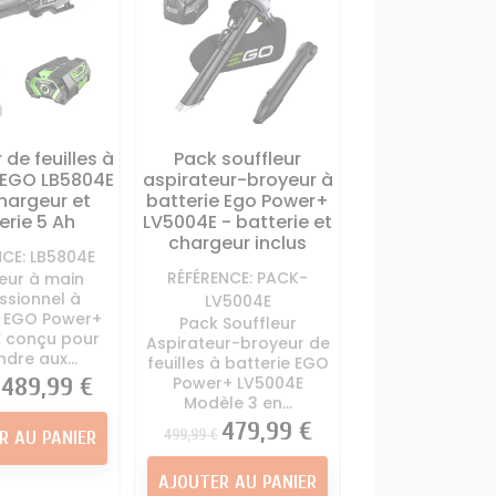
 de feuilles à
Pack souffleur
 EGO LB5804E
aspirateur-broyeur à
chargeur et
batterie Ego Power+
erie 5 Ah
LV5004E - batterie et
chargeur inclus
NCE: LB5804E
RÉFÉRENCE: PACK-
leur à main
ssionnel à
LV5004E
e EGO Power+
Pack Souffleur
 conçu pour
Aspirateur-broyeur de
dre aux...
feuilles à batterie EGO
Prix
489,99 €
Power+ LV5004E
Modèle 3 en...
Prix
Prix
479,99 €
499,99 €
R AU PANIER
AJOUTER AU PANIER