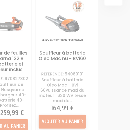
OUTILS
SCARIFICATEUR
deuse
Carte électronique
MULTIFONCTIONS
 autoportée
tracteur tondeuse
ur Tondeuse
Contacteur à clé + sécurité
Support lame
tracteur tondeuse
portée
Démarreur - Lanceur
ter de coupe
tracteur tondeuse
r tondeuse
r de feuilles
Souffleur à batterie
me Tracteur
TRANSMISSION
arna 122iB
Oleo Mac nu - BVi60
deuse
atterie et
Boite à vitesse tracteur
eur inclus
tondeuse
RÉFÉRENCE: 54069101
Courroie Lame Tracteur
E: 970827302
Souffleur à batterie
ouffleur de
Tondeuse
Oleo Mac - BVi
es Husqvarna
60Puissance maxi du
Courroie traction tracteur
 chargeur 40-
moteur : 620 WVitesse
tondeuse
batterie 40-
maxi de...
rofitez...
Poulie Tracteur Tondeuse
Prix
164,99 €
Prix
259,99 €
Roulements Tracteur
Tondeuse
AJOUTER AU PANIER
R AU PANIER