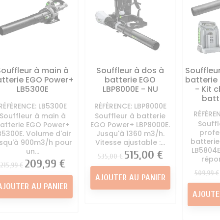
Souffleur à main à
Souffleur à dos à
Souffleur
tterie EGO Power+
batterie EGO
batterie
LB5300E
LBP8000E - NU
- Kit 
batt
RÉFÉRENCE: LB5300E
RÉFÉRENCE: LBP8000E
RÉFÉRE
Souffleur à main à
Souffleur à batterie
Souff
atterie EGO Power+
EGO Power+ LBP8000E.
profe
B5300E. Volume d'air
Jusqu'à 1360 m3/h.
batteri
usqu'à 900m3/h pour
Vitesse ajustable :...
LB5804E
un...
Prix
Prix
515,00 €
535,00 €
répon
Prix
Prix
209,99 €
215,99 €
Prix
509,99 €
AJOUTER AU PANIER
AJOUTER AU PANIER
AJOUTE