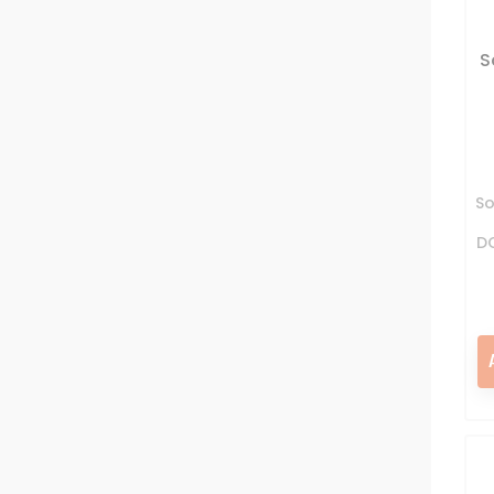
S
So
D