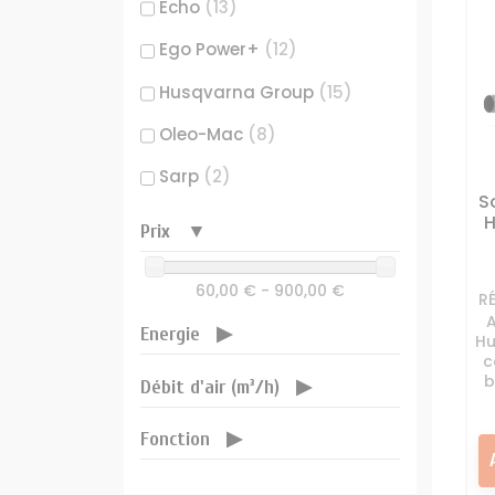
Echo
(13)
Filtre 
Ego Power+
(12)
Husqvarna Group
(15)
Huile
Oleo-Mac
(8)
Joints m
Sarp
(2)
Moteur 
S
Pièces
H
Prix
Pot éch
60,00 € - 900,00 €
R
Rése
A
Energie
Hu
c
b
Débit d'air (m³/h)
Fonction