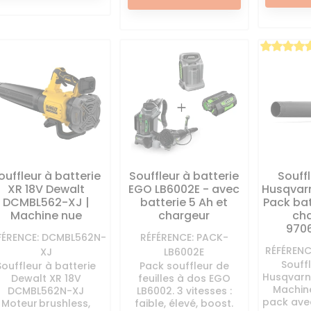
ouffleur à batterie
Souffleur à batterie
Souffl
XR 18V Dewalt
EGO LB6002E - avec
Husqvar
DCMBL562-XJ |
batterie 5 Ah et
Pack bat
Machine nue
chargeur
cha
970
FÉRENCE: DCMBL562N-
RÉFÉRENCE: PACK-
RÉFÉRENC
XJ
LB6002E
Souff
Souffleur à batterie
Pack souffleur de
Husqvarn
Dewalt XR 18V
feuilles à dos EGO
Machin
DCMBL562N-XJ
LB6002. 3 vitesses :
pack ave
Moteur brushless,
faible, élevé, boost.