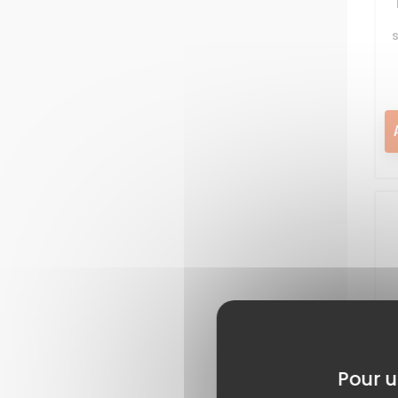
S
Pour u
de