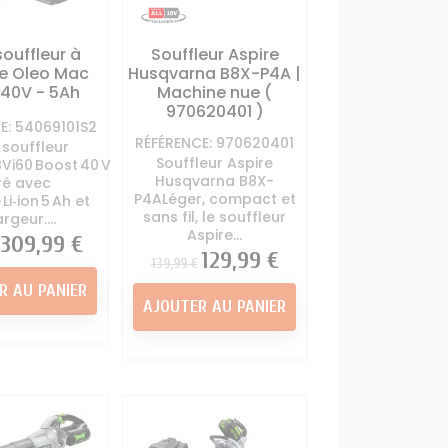
ouffleur à
Souffleur Aspire
ie Oleo Mac
Husqvarna B8X-P4A |
 40V - 5Ah
Machine nue (
970620401 )
E: 54069101S2
RÉFÉRENCE: 970620401
 souffleur
Souffleur Aspire
Vi60 Boost 40 V
Husqvarna B8X-
vré avec
P4ALéger, compact et
Li‑ion 5 Ah et
sans fil, le souffleur
rgeur....
Aspire...
Prix
309,99 €
Prix
Prix
129,99 €
139,99 €
R AU PANIER
AJOUTER AU PANIER