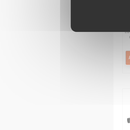
R
A
e
La