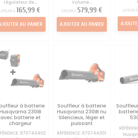
régulateur de...
Volume...
Prix
Prix
Prix
165,99 €
Prix
Prix
579,99 €
229,99 €
299,99 €
599,99 €
AJOUTE
AJOUTER AU PANIER
AJOUTER AU PANIER
ouffleur à batterie
Souffleur à batterie
Souffleur
Husqvarna 230iB
Husqvarna 230iB nu
batteri
avec batterie et
Silencieux, léger et
530
chargeur
puissant
RÉFÉREN
ÉFÉRENCE: 970744402
RÉFÉRENCE: 970744301
Husqva