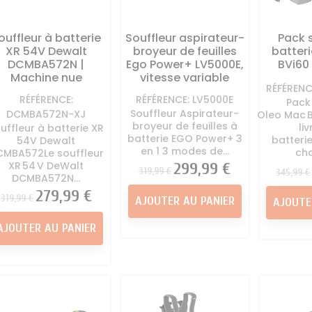
ouffleur à batterie
Souffleur aspirateur-
Pack s
XR 54V Dewalt
broyeur de feuilles
batter
DCMBA572N |
Ego Power+ LV5000E,
BVi60
Machine nue
vitesse variable
RÉFÉRENC
RÉFÉRENCE:
RÉFÉRENCE: LV5000E
Pack
Souffleur Aspirateur-
DCMBA572N-XJ
Oleo Mac B
broyeur de feuilles à
li
uffleur à batterie XR
batterie EGO Power+ 3
batterie 
54V Dewalt
en 1 3 modes de...
cha
CMBA572Le souffleur
XR 54 V DeWalt
Prix
Prix
299,99 €
Prix
319,99 €
345,99 €
DCMBA572N...
Prix
Prix
279,99 €
319,99 €
AJOUTER AU PANIER
AJOUTE
AJOUTER AU PANIER