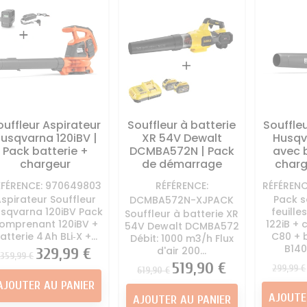
tondeuse
tondeuse
ton
à Huile et essence
Direction Tracteur
Kit mulching
Autoportée
tondeuse
Lame Tracte
 - Kit entretien
Divers tracteur tondeuse
Palier - 
Autoportée
Pneu - chambre à air
Auto
oteur Autoportée
tracteur tondeuse
Pièces car
Tracteur Tondeuse
Roue tracteur tondeuse
tracteu
ouffleur Aspirateur
Souffleur à batterie
Souffleu
 moteur tracteur
Siege Conducteur
Vis de la
usqvarna 120iBV |
XR 54V Dewalt
Husqv
tondeuse
Autoportée
ton
Pack batterie +
DCMBA572N | Pack
avec b
appement Tracteur
chargeur
de démarrage
charg
Tondeuse
ÉFÉRENCE: 970649803
RÉFÉRENCE:
RÉFÉRENC
rvoir d'essence
spirateur Souffleur
Pack s
DCMBA572N-XJPACK
autoportée
sqvarna 120iBV Pack
feuill
Souffleur à batterie XR
omprenant 120iBV +
122iB +
54V Dewalt DCMBA572
atterie 4 Ah BLi‑X +...
C80 + 
Débit: 1000 m3/h Flux
B140P
d'air 200...
Prix
Prix
329,99 €
359,99 €
Prix
Prix
Prix
519,90 €
299,99 €
619,90 €
AJOUTER AU PANIER
AJOUTE
AJOUTER AU PANIER