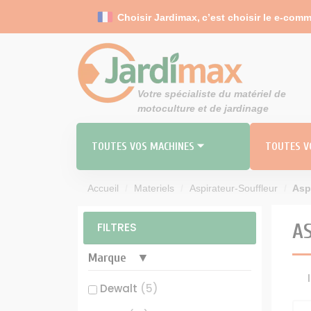
Panneau de gestion des cookies
Choisir Jardimax,
c’est choisir le e-comm
Votre spécialiste du matériel de
motoculture et de jardinage
TOUTES VOS MACHINES ⏷
TOUTES VO
Accueil
Materiels
Aspirateur-Souffleur
Aspi
RO
MO
FILTRES
A
TOND
Carbu
Marque
Durites 
Dewalt
(5)
Filt