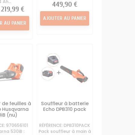
4 Ah...
Prix
449,90 €
Prix
219,99 €
AJOUTER AU PANIER
R AU PANIER
 de feuilles à
Souffleur à batterie
e Husqvarna
Echo DPB310 pack
iB (nu)
CE: 970656101
RÉFÉRENCE: DPB310PACK
rna 530iB :
Pack souffleur à main à