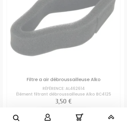
Filtre a air débroussailleuse Alko
RÉFÉRENCE: AL462614
Élément filtrant débroussailleuse Alko BC4125
Prix
3,50 €
AJOUTER AU PANIER