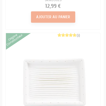
SRM350ES
Prix
12,99 €
AJOUTER AU PANIER
Origine
Constructeur
(1)