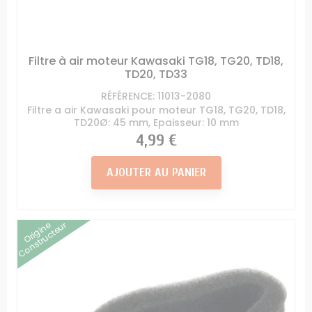
Filtre à air moteur Kawasaki TG18, TG20, TD18,
TD20, TD33
RÉFÉRENCE: 11013-2080
Filtre a air Kawasaki pour moteur TG18, TG20, TD18,
TD20Ø: 45 mm, Epaisseur: 10 mm
Prix
4,99 €
AJOUTER AU PANIER
Origine
Constructeur