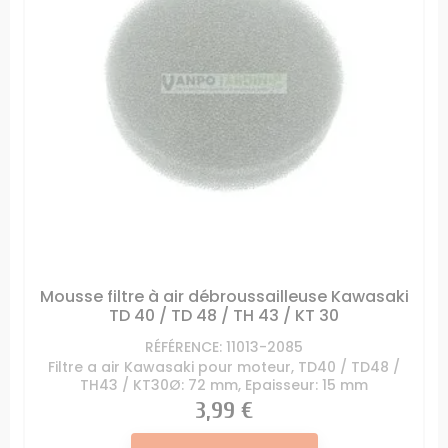
Mousse filtre à air débroussailleuse Kawasaki
TD 40 / TD 48 / TH 43 / KT 30
RÉFÉRENCE: 11013-2085
Filtre a air Kawasaki pour moteur, TD40 / TD48 /
TH43 / KT30Ø: 72 mm, Epaisseur: 15 mm
Prix
3,99 €