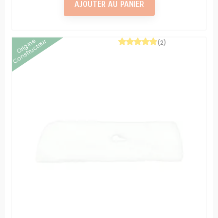
AJOUTER AU PANIER
Origine
Constructeur
(2)