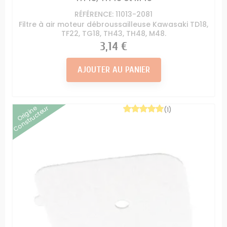
RÉFÉRENCE: 11013-2081
Filtre à air moteur débroussailleuse Kawasaki TD18,
TF22, TG18, TH43, TH48, M48.
Prix
3,14 €
AJOUTER AU PANIER
Origine
Constructeur
(1)