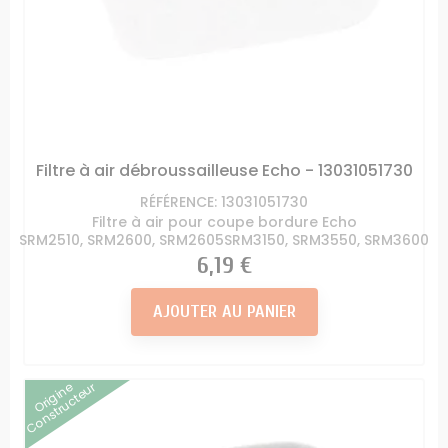
Filtre à air débroussailleuse Echo - 13031051730
RÉFÉRENCE: 13031051730
Filtre à air pour coupe bordure Echo
SRM2510, SRM2600, SRM2605SRM3150, SRM3550, SRM3600
Prix
6,19 €
AJOUTER AU PANIER
Origine
Constructeur