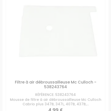
Filtre à air débroussailleuse Mc Culloch -
538243764
RÉFÉRENCE: 538243764
Mousse de filtre à air débroussailleuse Mc Culloch
Cabrio plus 347B, 347L, 407B, 437B,...
Prix
4,99 €