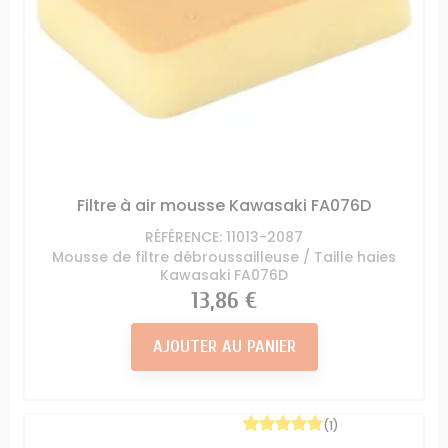
Filtre à air mousse Kawasaki FA076D
RÉFÉRENCE: 11013-2087
Mousse de filtre débroussailleuse / Taille haies
Kawasaki FA076D
Prix
13,86 €
AJOUTER AU PANIER
(1)