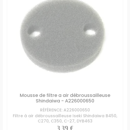
Mousse de filtre a air débroussailleuse
Shindaiwa - A226000650
RÉFÉRENCE: A226000650
Filtre à air débroussailleuse Iseki Shindaiwa B450,
C270, C350, C-27, DYB463
Prix
3,39 €