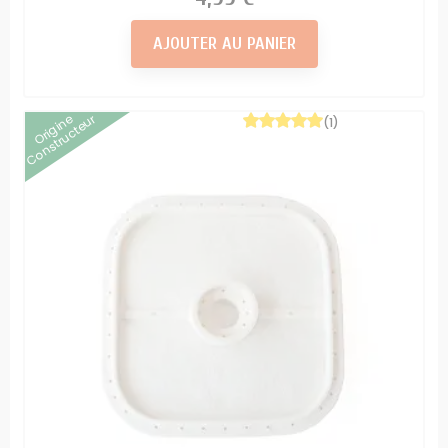
AJOUTER AU PANIER
Origine
Constructeur
(1)