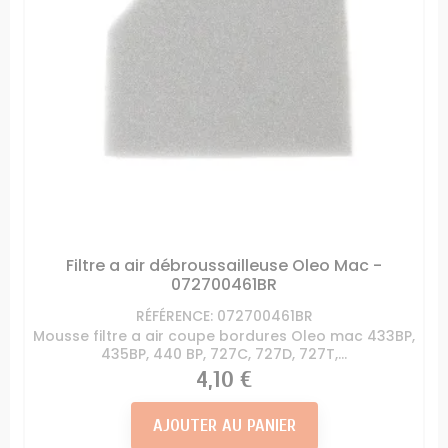
Filtre a air débroussailleuse Oleo Mac -
072700461BR
RÉFÉRENCE: 072700461BR
Mousse filtre a air coupe bordures Oleo mac 433BP,
435BP, 440 BP, 727C, 727D, 727T,...
Prix
4,10 €
AJOUTER AU PANIER