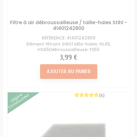
Filtre à air débroussailleuse / taille-haies Stihl -
41401242800
RÉFÉRENCE: 41401242800
Elément filtrant StihlTaille-haies: HL45,
HS45Débroussailleuse: FS55
Prix
3,99 €
AJOUTER AU PANIER
Origine
Constructeur
(5)