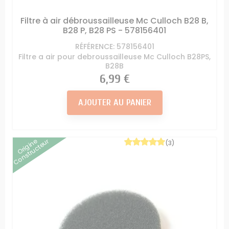
Filtre à air débroussailleuse Mc Culloch B28 B,
B28 P, B28 PS - 578156401
RÉFÉRENCE: 578156401
Filtre a air pour debroussailleuse Mc Culloch B28PS,
B28B
Prix
6,99 €
AJOUTER AU PANIER
Origine
Constructeur
(3)