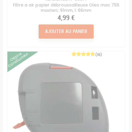
Filtre a air papier débroussailleuse Oleo mac 755
masterL: 91mm, l: 66mm
Prix
4,99 €
AJOUTER AU PANIER
Origine
Constructeur
(16)