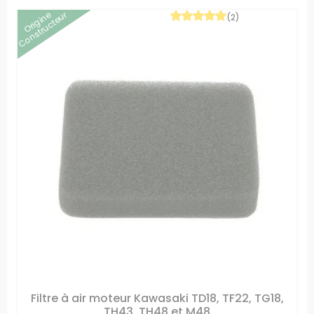
Origine
Constructeur
(2)
Filtre à air moteur Kawasaki TD18, TF22, TG18,
TH43, TH48 et M48