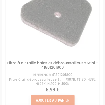
Filtre à air taille haies et débroussailleuse Stihl -
41801201800
RÉFÉRENCE: 41801201800
Filtre à air débroussailleuse Stihl FS87R, FS130, HL95,
HL95K, HL100, HL100K
Prix
6,99 €
AJOUTER AU PANIER