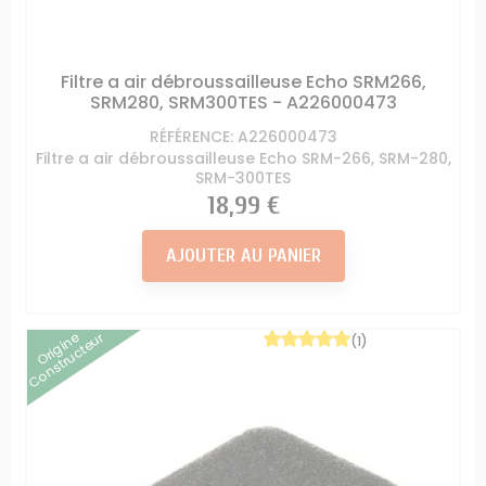
Filtre a air débroussailleuse Echo SRM266,
SRM280, SRM300TES - A226000473
RÉFÉRENCE: A226000473
Filtre a air débroussailleuse Echo SRM-266, SRM-280,
SRM-300TES
Prix
18,99 €
AJOUTER AU PANIER
Origine
Constructeur
(1)