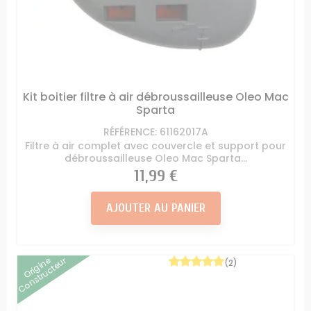
Kit boitier filtre à air débroussailleuse Oleo Mac
Sparta
RÉFÉRENCE: 61162017A
Filtre à air complet avec couvercle et support pour
débroussailleuse Oleo Mac Sparta...
Prix
11,99 €
AJOUTER AU PANIER
Origine
Constructeur
(2)