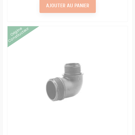
AJOUTER AU PANIER
Origine
Constructeur