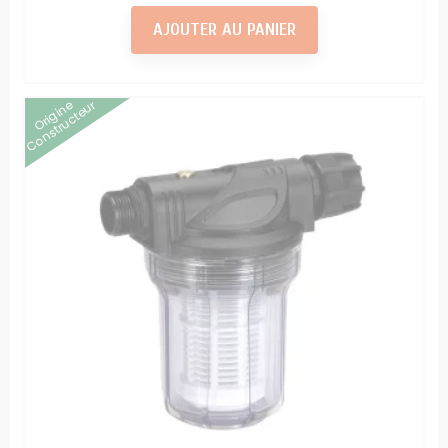
AJOUTER AU PANIER
Origine
Constructeur