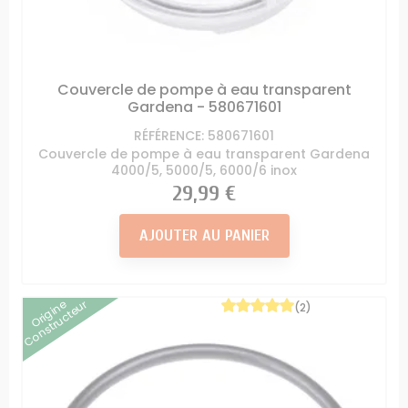
Couvercle de pompe à eau transparent
Gardena - 580671601
RÉFÉRENCE: 580671601
Couvercle de pompe à eau transparent Gardena
4000/5, 5000/5, 6000/6 inox
Prix
29,99 €
AJOUTER AU PANIER
Origine
Constructeur
(2)