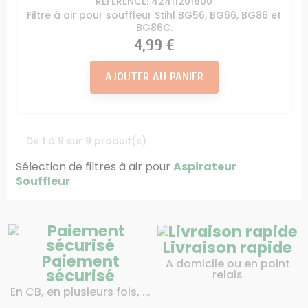
RÉFÉRENCE: 42411201800
Filtre à air pour souffleur Stihl BG56, BG66, BG86 et
BG86C.
Prix
4,99 €
AJOUTER AU PANIER
De 1 à 9 sur 9 produit(s)
Sélection de filtres à air pour
Aspirateur
Souffleur
Livraison rapide
Paiement
A domicile ou en point
sécurisé
relais
En CB, en plusieurs fois, ...