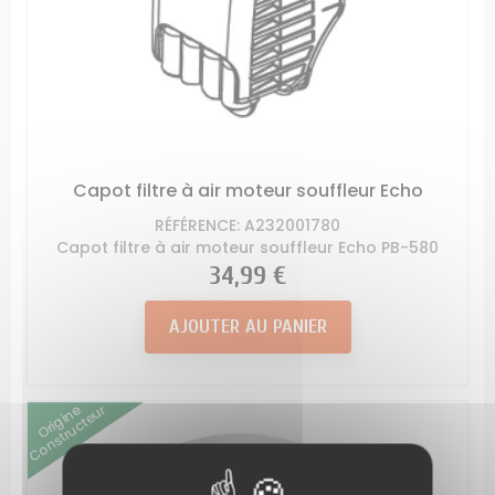
Capot filtre à air moteur souffleur Echo
RÉFÉRENCE: A232001780
Capot filtre à air moteur souffleur Echo PB-580
Prix
34,99 €
AJOUTER AU PANIER
Origine
Constructeur