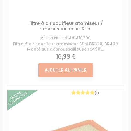
Filtre à air souffleur atomiseur /
débroussailleuse Stihl
RÉFÉRENCE: 41481410300
Filtre à air souffleur atomiseur Stihl BR320, BR400
Monté sur débroussailleuse FS490,...
Prix
16,99 €
AJOUTER AU PANIER
Origine
Constructeur
(1)