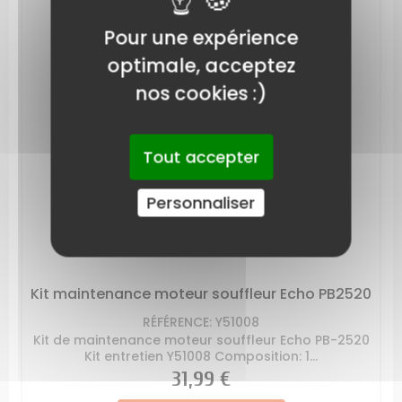
Pour une expérience
optimale, acceptez
nos cookies :)
Tout accepter
Personnaliser
Kit maintenance moteur souffleur Echo PB2520
RÉFÉRENCE: Y51008
Kit de maintenance moteur souffleur Echo PB-2520
Kit entretien Y51008 Composition: 1...
Prix
31,99 €