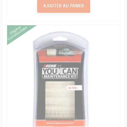
AJOUTER AU PANIER
Origine
Constructeur