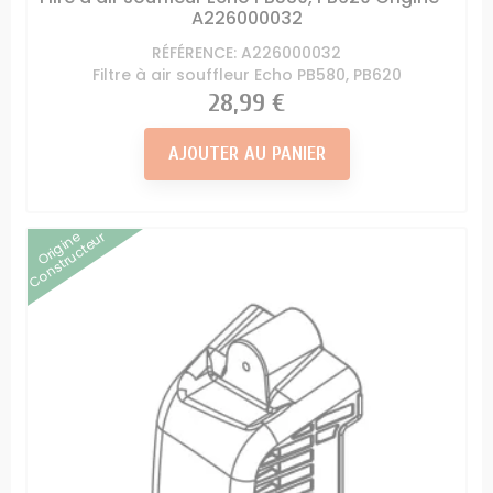
A226000032
RÉFÉRENCE: A226000032
Filtre à air souffleur Echo PB580, PB620
Prix
28,99 €
AJOUTER AU PANIER
Origine
Constructeur