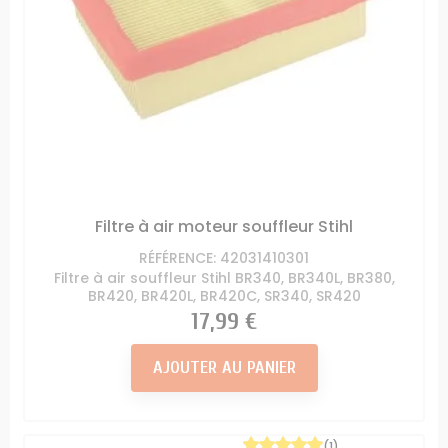
Filtre à air moteur souffleur Stihl
RÉFÉRENCE: 42031410301
Filtre à air souffleur Stihl BR340, BR340L, BR380,
BR420, BR420L, BR420C, SR340, SR420
Prix
17,99 €
AJOUTER AU PANIER
(1)