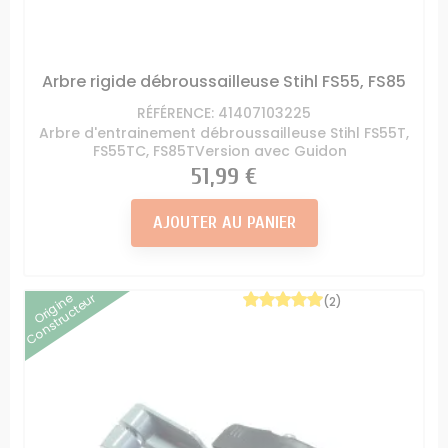
Arbre rigide débroussailleuse Stihl FS55, FS85
RÉFÉRENCE: 41407103225
Arbre d'entrainement débroussailleuse Stihl FS55T,
FS55TC, FS85TVersion avec Guidon
Prix
51,99 €
AJOUTER AU PANIER
Origine
Constructeur
(2)