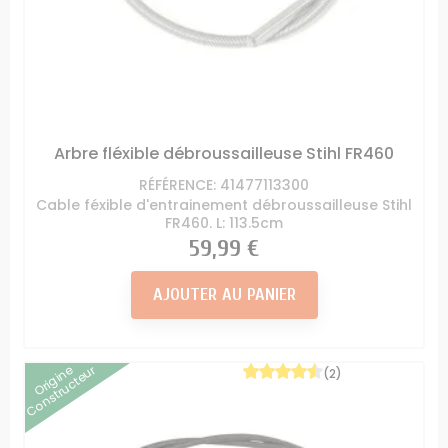
Arbre fléxible débroussailleuse Stihl FR460
RÉFÉRENCE: 41477113300
Cable féxible d'entrainement débroussailleuse Stihl
FR460. L: 113.5cm
Prix
59,99 €
AJOUTER AU PANIER
Origine
Constructeur
(2)