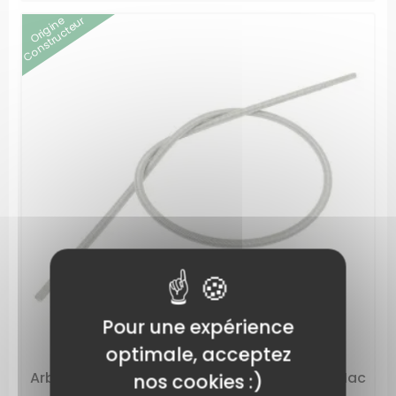
Origine
Constructeur
Pour une expérience
optimale, acceptez
Arbre flexible débroussailleuse Efco / Oleo Mac
nos cookies :)