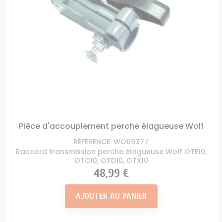
Pièce d'accouplement perche élagueuse Wolf
RÉFÉRENCE: WO69377
Raccord transmission perche élagueuse Wolf OTE10,
OTC10, OTD10, OTX10
Prix
48,99 €
AJOUTER AU PANIER