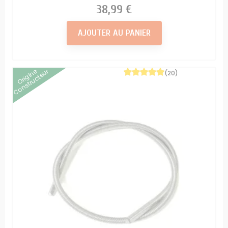
Prix
38,99 €
AJOUTER AU PANIER
Origine
Constructeur
(20)