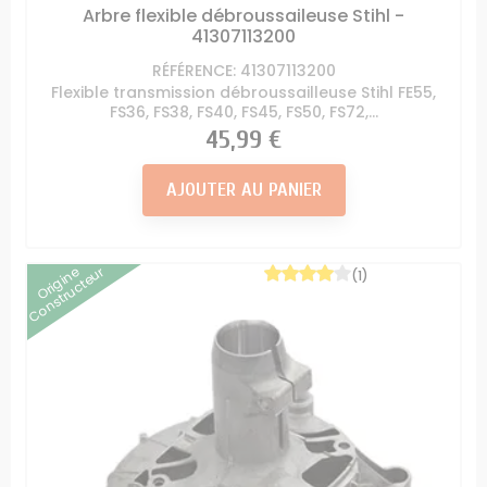
Arbre flexible débroussaileuse Stihl -
41307113200
RÉFÉRENCE: 41307113200
Flexible transmission débroussailleuse Stihl FE55,
FS36, FS38, FS40, FS45, FS50, FS72,...
Prix
45,99 €
AJOUTER AU PANIER
Origine
Constructeur
(1)