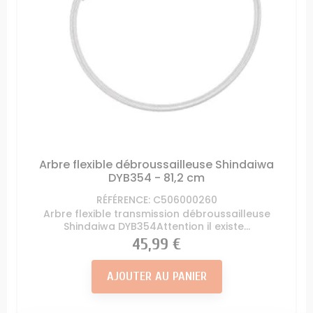
Arbre flexible débroussailleuse Shindaiwa
DYB354 - 81,2 cm
RÉFÉRENCE: C506000260
Arbre flexible transmission débroussailleuse
Shindaiwa DYB354Attention il existe...
Prix
45,99 €
AJOUTER AU PANIER