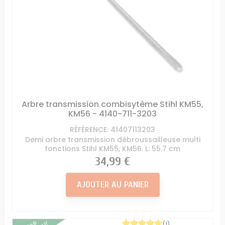
Arbre transmission combisytème Stihl KM55,
KM56 - 4140-711-3203
RÉFÉRENCE: 41407113203
Demi arbre transmission débroussailleuse multi
fonctions Stihl KM55, KM56. L: 55.7 cm
Prix
34,99 €
AJOUTER AU PANIER
(1)