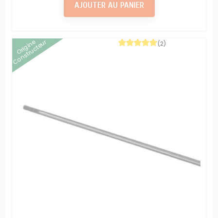
AJOUTER AU PANIER
Origine
Constructeur
(2)