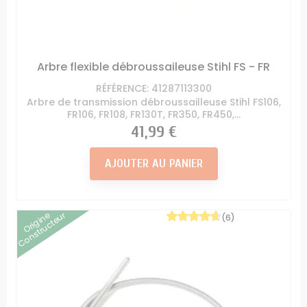
Arbre flexible débroussaileuse Stihl FS - FR
RÉFÉRENCE: 41287113300
Arbre de transmission débroussailleuse Stihl FS106,
FR106, FR108, FR130T, FR350, FR450,...
Prix
41,99 €
AJOUTER AU PANIER
Origine
Constructeur
(6)