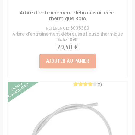
Arbre d'entraînement débroussailleuse
thermique Solo
RÉFÉRENCE: 6035389
Arbre d'entraînement débroussailleuse thermique
Solo 109B
Prix
29,50 €
AJOUTER AU PANIER
Origine
Constructeur
(1)