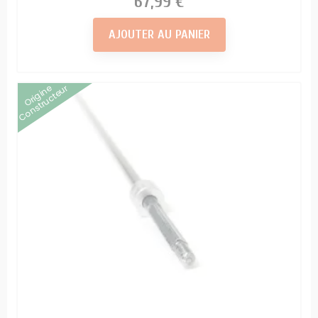
67,99 €
AJOUTER AU PANIER
Origine
Constructeur