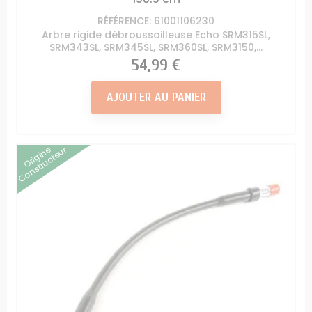
RÉFÉRENCE: 61001106230
Arbre rigide débroussailleuse Echo SRM315SL,
SRM343SL, SRM345SL, SRM360SL, SRM3150,...
Prix
54,99 €
AJOUTER AU PANIER
Origine
Constructeur