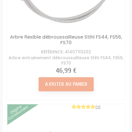
Arbre flexible débroussailleuse Stihl FS44, FS56,
FS70
RÉFÉRENCE: 41407113202
Arbre entrainement débroussailleuse Stihl FS44, FS56,
FS70
Prix
46,99 €
AJOUTER AU PANIER
Origine
Constructeur
(2)