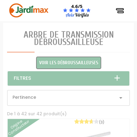
Panneau de gestion des cookies
4.6/5
ARBRE DE TRANSMISSION
DÉBROUSSAILLEUSE
VOIR LES DÉBROUSSAILLEUSES
FILTRES
Pertinence

De 1 à 42 sur 42 produit(s)
Origine
Constructeur
(3)