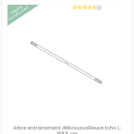
Origine
Constructeur
(1)
Arbre entrainement débroussailleuse Echo L:
158.5 cm