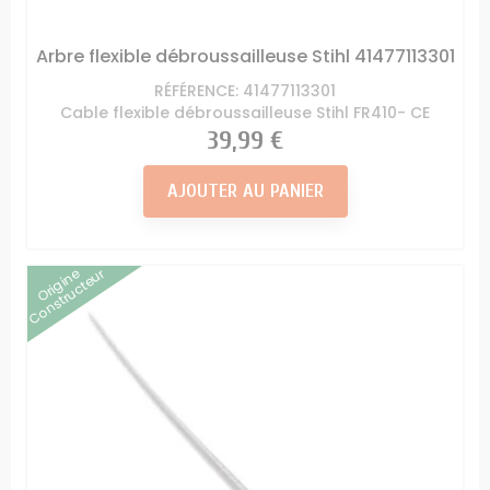
Arbre flexible débroussailleuse Stihl 41477113301
RÉFÉRENCE: 41477113301
Cable flexible débroussailleuse Stihl FR410- CE
Prix
39,99 €
AJOUTER AU PANIER
Origine
Constructeur