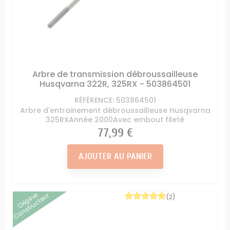
Arbre de transmission débroussailleuse
Husqvarna 322R, 325RX - 503864501
RÉFÉRENCE: 503864501
Arbre d'entrainement débroussailleuse Husqvarna
325RXAnnée 2000Avec embout fileté
Prix
77,99 €
AJOUTER AU PANIER
Origine
Constructeur
(2)