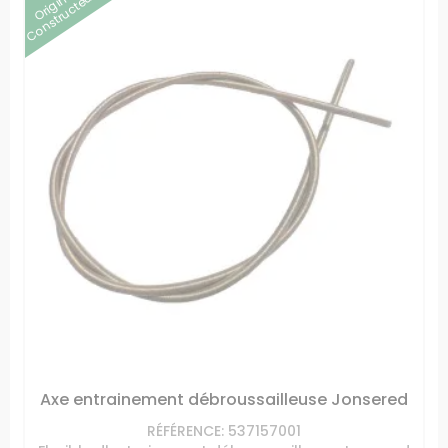
Origine
Constructeur
Axe entrainement débroussailleuse Jonsered
RÉFÉRENCE: 537157001