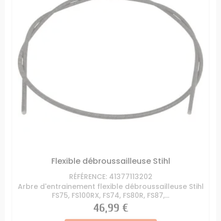
Flexible débroussailleuse Stihl
RÉFÉRENCE: 41377113202
Arbre d'entrainement flexible débroussailleuse Stihl
FS75, FS100RX, FS74, FS80R, FS87,...
Prix
46,99 €