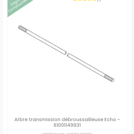
Origine
Constructeur
Arbre transmission débroussailleuse Echo -
61001149931