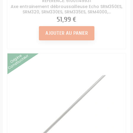
RÉFÉRENCE: 61001149931
Axe entrainement débroussailleuse Echo SRM350ES,
SRM320, SRM330ES, SRM335ES, SRM4000,...
Prix
51,99 €
AJOUTER AU PANIER
Origine
Constructeur