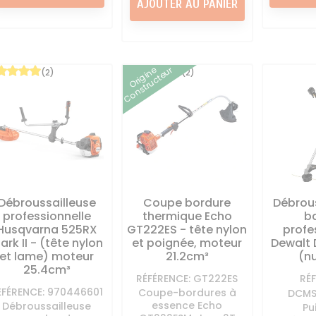
AJOUTER AU PANIER
Origine
Constructeur
(2)
(2)
Débroussailleuse
Coupe bordure
Débrous
professionnelle
thermique Echo
ba
Husqvarna 525RX
GT222ES - tête nylon
profe
ark II - (tête nylon
et poignée, moteur
Dewalt
et lame) moteur
21.2cm³
(n
25.4cm³
RÉFÉRENCE: GT222ES
RÉ
ÉFÉRENCE: 970446601
Coupe-bordures à
DCMS
essence Echo
Débroussailleuse
Pu