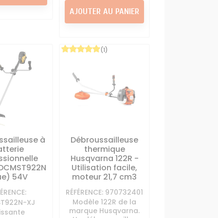
AJOUTER AU PANIER
(1)
sailleuse à
Débroussailleuse
tterie
thermique
ssionnelle
Husqvarna 122R -
 DCMST922N
Utilisation facile,
ue) 54V
moteur 21,7 cm3
FÉRENCE:
RÉFÉRENCE: 970732401
Modèle 122R de la
T922N-XJ
marque Husqvarna.
issante