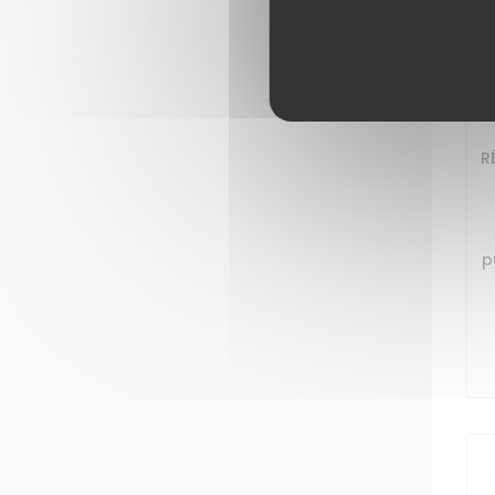
H
R
p