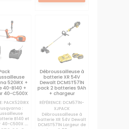
Pack
Débroussailleuse à
ssailleuse
batterie XR 54V
na 520iRX +
Dewalt DCMST571N
e 40-B140 +
pack 2 batteries 9Ah
ur 40-C500X
+ chargeur
E: PACK520IRX
RÉFÉRENCE: DCM571N-
Husqvarna :
XJPACK
ussailleuse
Débroussailleuse à
atterie B140 et
batterie XR 54V Dewalt
 40-C500X ....
DCMST571N Largeur de