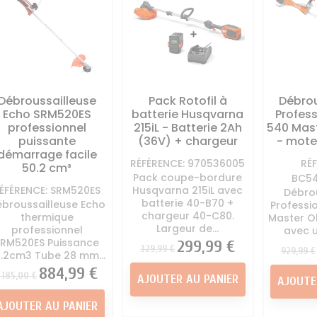
Débroussailleuse
Pack Rotofil à
Débrou
Echo SRM520ES
batterie Husqvarna
Profess
professionnel
215iL - Batterie 2Ah
540 Mas
puissante
(36V) + chargeur
- mote
démarrage facile
RÉFÉRENCE: 970536005
RÉ
50.2 cm³
Pack coupe-bordure
BC5
ÉFÉRENCE: SRM520ES
Husqvarna 215iL avec
Débro
batterie 40-B70 +
broussailleuse Echo
Professi
chargeur 40-C80.
thermique
Master O
Largeur de...
professionnel
avec u
SRM520ES Puissance
Prix
Prix
299,99 €
Prix
329,99 €
929,99 €
.2cm3 Tube 28 mm...
Prix
Prix
884,99 €
1 185,00 €
AJOUTER AU PANIER
AJOUTE
AJOUTER AU PANIER