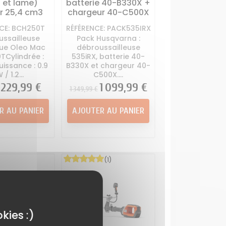
 et lame)
batterie 40-B330X +
r 25,4 cm3
chargeur 40-C500X
CE: BCH250T
RÉFÉRENCE: PACK535IRX
ussailleuse
Pack Husqvarna :
ue Oleo Mac
débroussailleuse
TCylindrée :
535iRX, batterie 40-
uissance : 0.9
B330X et chargeur 40-
 / 1.2...
C500X....
Prix
229,99 €
Prix
Prix
1 099,99 €
1 349,99 €
R AU PANIER
AJOUTER AU PANIER
(1)
kies :)