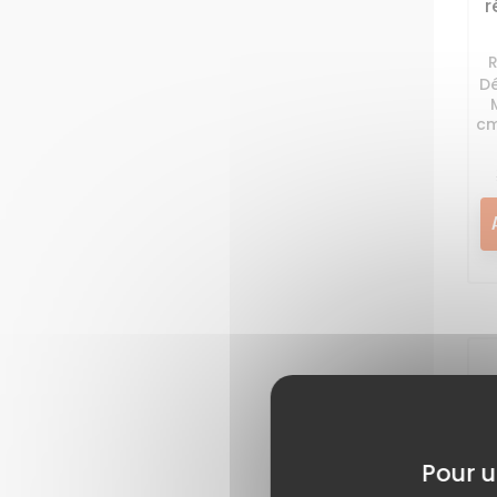
r
Dé
cm
Pour u