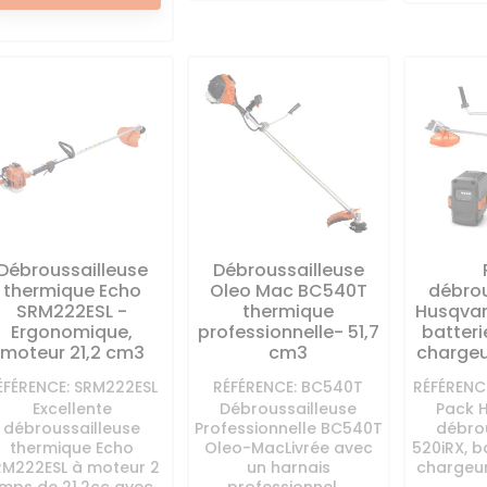
Débroussailleuse
Débroussailleuse
thermique Echo
Oleo Mac BC540T
débrou
SRM222ESL -
thermique
Husqvar
Ergonomique,
professionnelle- 51,7
batteri
moteur 21,2 cm3
cm3
charge
ÉFÉRENCE: SRM222ESL
RÉFÉRENCE: BC540T
RÉFÉRENC
Excellente
Débroussailleuse
Pack 
débroussailleuse
Professionnelle BC540T
débro
thermique Echo
Oleo-MacLivrée avec
520iRX, b
RM222ESL à moteur 2
un harnais
chargeur