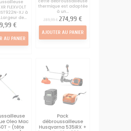
cette débroussailleuse
ussailleuse
thermique est adaptée
XR FLEXVOLT
à un...
ST922N-XJ à
.Largeur de...
Prix
Prix
274,99 €
289,99 €
x
9,99 €
AJOUTER AU PANIER
R AU PANIER
ssailleuse
Pack
ue Oleo Mac
débroussailleuse
0T - (tête
Husqvarna 535iRX +