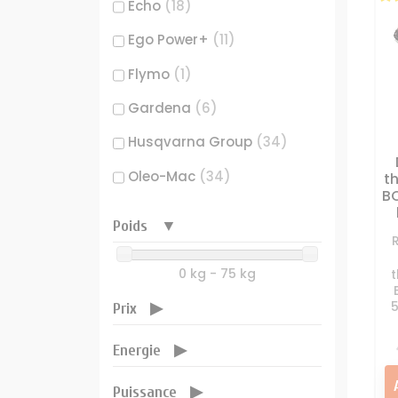
Echo
(18)
Filtre 
Ego Power+
(11)
Flymo
(1)
Huile
Gardena
(6)
Joints m
Husqvarna Group
(34)
Moteur 
Pièces
Oleo-Mac
(34)
t
BC
Pot éch
Outils Wolf
(2)
Poids
Sarp
(1)
Rése
0 kg - 75 kg
5
Prix
Energie
Puissance