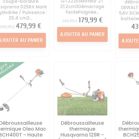
GT222ESMoteur 2T
coupe-bordure
débro
21.2cm3Démarrage
sqvarna 525RX Mark
DEWALT 
facilePoignée...
Cylindrée / Puissance :
54V DCM
25.4 cm3...
batterie
Prix
Prix
179,99 €
240,99 €
Prix
Prix
479,99 €
Pri
43
599,99 €
AJOUTER AU PANIER
AJOUTER AU PANIER
AJOUTE
igine
tructeur
Débroussailleuse
Débroussailleuse
Débrou
hermique Oleo Mac
thermique
thermiq
BCH400T - Haute
Husqvarna 129R -
BCH25