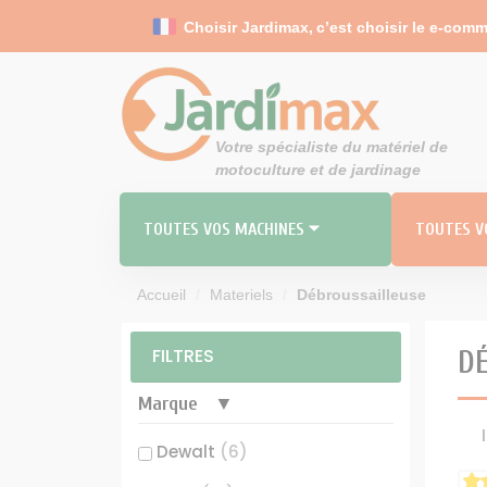
Panneau de gestion des cookies
Choisir Jardimax,
c’est choisir le e-comm
Votre spécialiste du matériel de
motoculture et de jardinage
TOUTES VOS MACHINES ⏷
TOUTES VO
Accueil
Materiels
Débroussailleuse
RO
MO
FILTRES
D
TOND
Carbu
Marque
Durites 
Dewalt
(6)
Filt