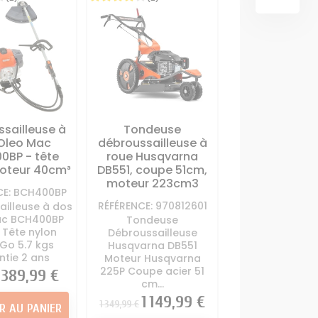
OUTILS
SCARIFICATEUR
deuse
Carte électronique
MULTIFONCTIONS
 autoportée
tracteur tondeuse
ur Tondeuse
Contacteur à clé + sécurité
Support lame
tracteur tondeuse
portée
Démarreur - Lanceur
ter de coupe
tracteur tondeuse
r tondeuse
sailleuse à
Tondeuse
me Tracteur
TRANSMISSION
Oleo Mac
débroussailleuse à
deuse
0BP - tête
roue Husqvarna
Boite à vitesse tracteur
moteur 40cm³
DB551, coupe 51cm,
tondeuse
moteur 223cm3
Courroie Lame Tracteur
CE: BCH400BP
RÉFÉRENCE: 970812601
ailleuse à dos
Tondeuse
ac BCH400BP
Tondeuse
Courroie traction tracteur
Tête nylon
Débroussailleuse
tondeuse
'Go 5.7 kgs
Husqvarna DB551
ntie 2 ans
Moteur Husqvarna
Poulie Tracteur Tondeuse
225P Coupe acier 51
Prix
389,99 €
Roulements Tracteur
cm...
Tondeuse
Prix
Prix
1 149,99 €
1 349,99 €
R AU PANIER