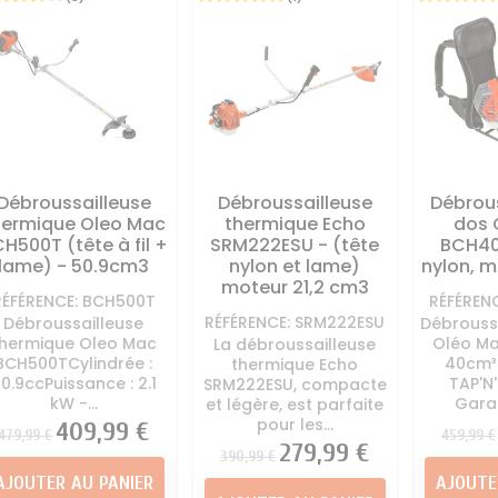
tondeuse
tondeuse
ton
à Huile et essence
Direction Tracteur
Kit mulching
Autoportée
tondeuse
Lame Tracte
 - Kit entretien
Divers tracteur tondeuse
Palier - 
Autoportée
Pneu - chambre à air
Auto
oteur Autoportée
tracteur tondeuse
Pièces car
Tracteur Tondeuse
Roue tracteur tondeuse
tracteu
Débroussailleuse
Débroussailleuse
Débrous
 moteur tracteur
Siege Conducteur
Vis de la
hermique Oleo Mac
thermique Echo
dos 
tondeuse
Autoportée
ton
H500T (tête à fil +
SRM222ESU - (tête
BCH40
appement Tracteur
lame) - 50.9cm3
nylon et lame)
nylon, 
Tondeuse
moteur 21,2 cm3
RÉFÉRENCE: BCH500T
RÉFÉREN
rvoir d'essence
RÉFÉRENCE: SRM222ESU
Débroussailleuse
Débrouss
autoportée
thermique Oleo Mac
Oléo M
La débroussailleuse
BCH500TCylindrée :
40cm³ 
thermique Echo
0.9ccPuissance : 2.1
TAP'N
SRM222ESU, compacte
kW -...
Gara
et légère, est parfaite
pour les...
Prix
Prix
409,99 €
Prix
479,99 €
459,99 €
Prix
Prix
279,99 €
390,99 €
AJOUTER AU PANIER
AJOUTE