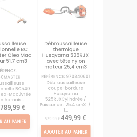
ssailleuse
Débroussailleuse
ionnelle BC
thermique
ter Oleo Mac
Husqvarna 525RJX
ur 51.7 cm3
avec tête nylon
moteur 25,4 cm3
FÉRENCE:
RÉFÉRENCE: 970840601
40MASTER
Débroussailleuse
ussailleuse
coupe-bordure
onnelle BC540
Husqvarna
leo-MacLivrée
525RJXCylindrée /
n harnais...
Puissance : 25.4 cm3 /
Prix
789,99 €
1...
Prix
Prix
449,99 €
529,99 €
R AU PANIER
AJOUTER AU PANIER