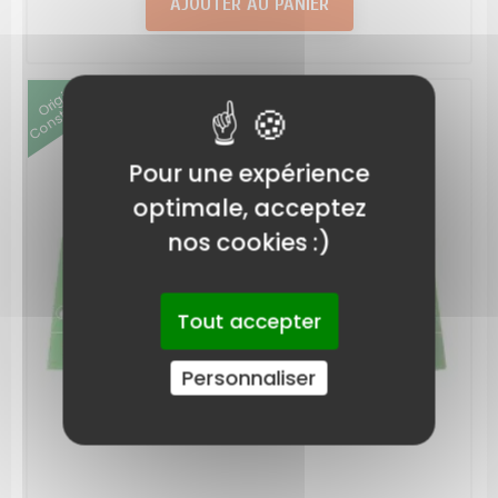
AJOUTER AU PANIER
Origine
Constructeur
Pour une expérience
optimale, acceptez
nos cookies :)
Tout accepter
Personnaliser