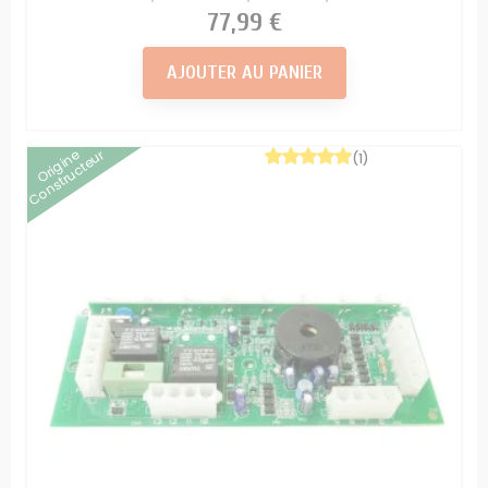
Prix
77,99 €
AJOUTER AU PANIER
Origine
Constructeur
(1)