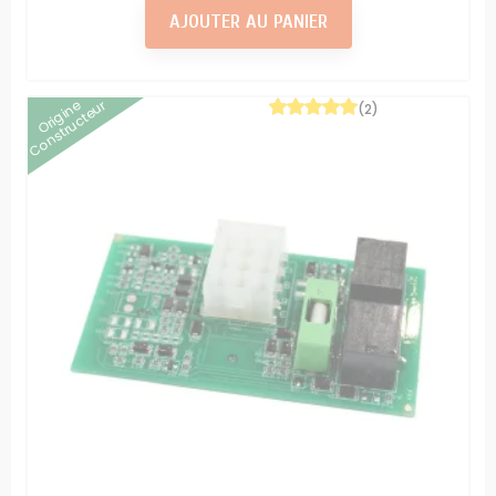
AJOUTER AU PANIER
Origine
Constructeur
(2)