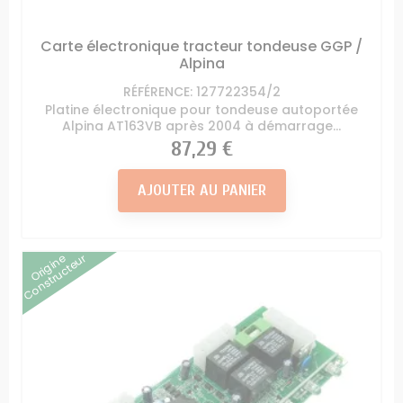
Carte électronique tracteur tondeuse GGP /
Alpina
RÉFÉRENCE: 127722354/2
Platine électronique pour tondeuse autoportée
Alpina AT163VB après 2004 à démarrage...
Prix
87,29 €
AJOUTER AU PANIER
Origine
Constructeur