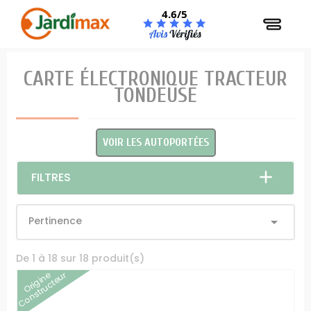
Panneau de gestion des cookies
4.6/5
CARTE ÉLECTRONIQUE TRACTEUR
TONDEUSE
VOIR LES AUTOPORTÉES
FILTRES
Pertinence

De 1 à 18 sur 18 produit(s)
Origine
Constructeur