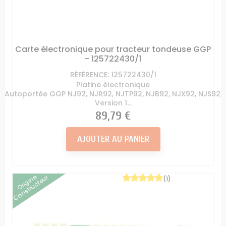
Carte électronique pour tracteur tondeuse GGP
- 125722430/1
RÉFÉRENCE: 125722430/1
Platine électronique
Autoportée GGP NJ92, NJR92, NJTP92, NJB92, NJX92, NJS92,
Version 1...
Prix
89,79 €
AJOUTER AU PANIER
Origine
Constructeur
(1)