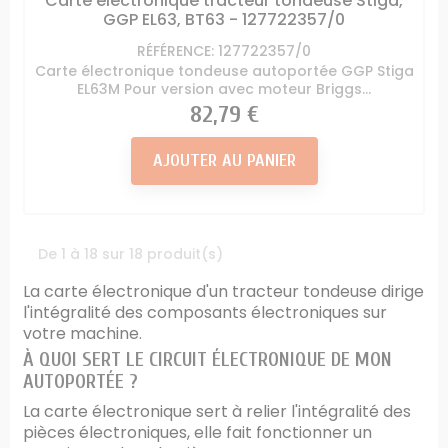
Carte électronique tracteur tondeuse Stiga,
GGP EL63, BT63 - 127722357/0
RÉFÉRENCE: 127722357/0
Carte électronique tondeuse autoportée GGP Stiga
EL63M Pour version avec moteur Briggs...
Prix
82,79 €
AJOUTER AU PANIER
De 1 à 18 sur 18 produit(s)
La carte électronique d'un tracteur tondeuse dirige
l'intégralité des composants électroniques sur
votre machine.
À QUOI SERT LE CIRCUIT ÉLECTRONIQUE DE MON
AUTOPORTÉE ?
La carte électronique sert à relier l'intégralité des
pièces électroniques, elle fait fonctionner un