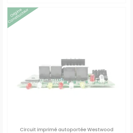
Origine
Constructeur
Circuit imprimé autoportée Westwood