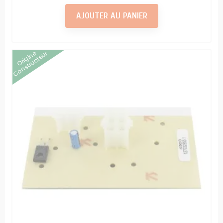
AJOUTER AU PANIER
Origine
Constructeur