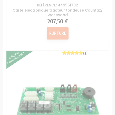
RÉFÉRENCE: 449561702
Carte électronique tracteur tondeuse Countax/
Westwood
Prix
207,50 €
RUPTURE
Origine
Constructeur
(3)