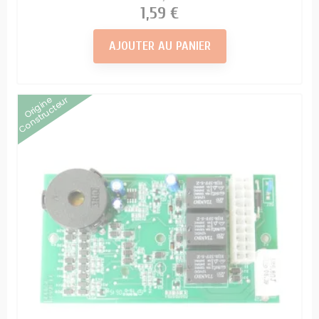
Prix
1,59 €
AJOUTER AU PANIER
Origine
Constructeur