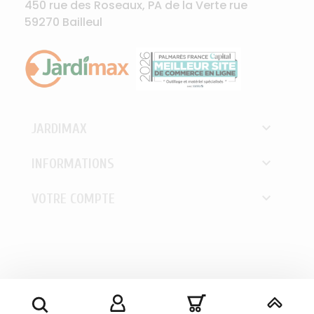
450 rue des Roseaux, PA de la Verte rue
59270 Bailleul

JARDIMAX

INFORMATIONS

VOTRE COMPTE