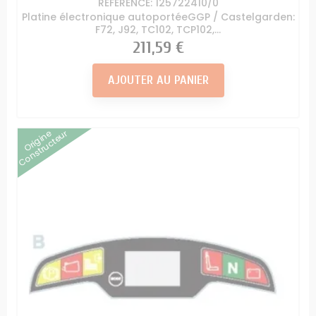
RÉFÉRENCE: 125722410/0
Platine électronique autoportéeGGP / Castelgarden:
F72, J92, TC102, TCP102,...
Prix
211,59 €
AJOUTER AU PANIER
Origine
Constructeur