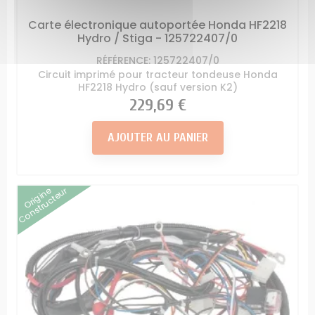
Carte électronique autoportée Honda HF2218
Hydro / Stiga - 125722407/0
RÉFÉRENCE: 125722407/0
Circuit imprimé pour tracteur tondeuse Honda
HF2218 Hydro (sauf version K2)
Prix
229,69 €
AJOUTER AU PANIER
Origine
Constructeur