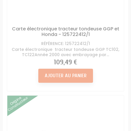
Carte électronique tracteur tondeuse GGP et
Honda - 125722412/1
RÉFÉRENCE: 125722412/1
Carte électronique tracteur tondeuse GGP TC102,
TC122Année 2000 avec embrayage par...
Prix
109,49 €
AJOUTER AU PANIER
Origine
Constructeur