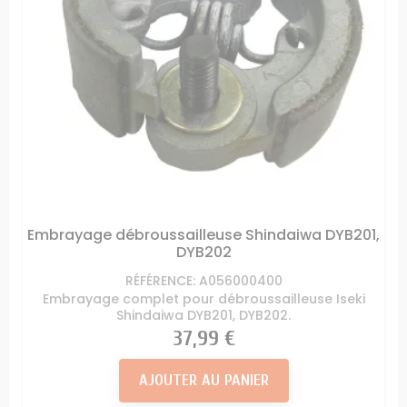
Embrayage débroussailleuse Shindaiwa DYB201,
DYB202
RÉFÉRENCE: A056000400
Embrayage complet pour débroussailleuse Iseki
Shindaiwa DYB201, DYB202.
Prix
37,99 €
AJOUTER AU PANIER