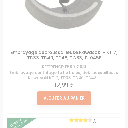
Embrayage débroussailleuse Kawasaki - KT17,
TD33, TD40, TD48, TG33, TJ045E
RÉFÉRENCE: F560-3031
Embrayage centrifuge taille haies, débroussailleuse
Kawasaki KT17, TD33, TD40, TD48,...
Prix
12,99 €
AJOUTER AU PANIER
Origine
Constructeur
(1)