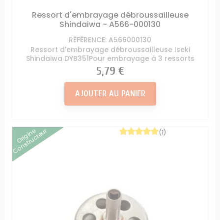
Ressort d'embrayage débroussailleuse
Shindaiwa - A566-000130
RÉFÉRENCE: A566000130
Ressort d'embrayage débroussailleuse Iseki
Shindaiwa DYB351Pour embrayage à 3 ressorts
Prix
5,79 €
AJOUTER AU PANIER
Origine
Constructeur
(1)