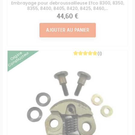
Embrayage pour debroussailleuse Efco 8300, 8350,
8355, 8400, 8405, 8420, 8425, 8460,...
Prix
44,60 €
AJOUTER AU PANIER
Origine
Constructeur
(1)