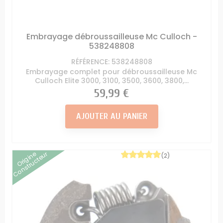
Embrayage débroussailleuse Mc Culloch -
538248808
RÉFÉRENCE: 538248808
Embrayage complet pour débroussailleuse Mc
Culloch Elite 3000, 3100, 3500, 3600, 3800,...
Prix
59,99 €
AJOUTER AU PANIER
Origine
Constructeur
(2)