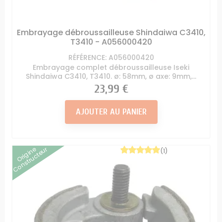
Embrayage débroussailleuse Shindaiwa C3410,
T3410 - A056000420
RÉFÉRENCE: A056000420
Embrayage complet débroussailleuse Iseki
Shindaiwa C3410, T3410. ø: 58mm, ø axe: 9mm,...
Prix
23,99 €
AJOUTER AU PANIER
Origine
Constructeur
(1)