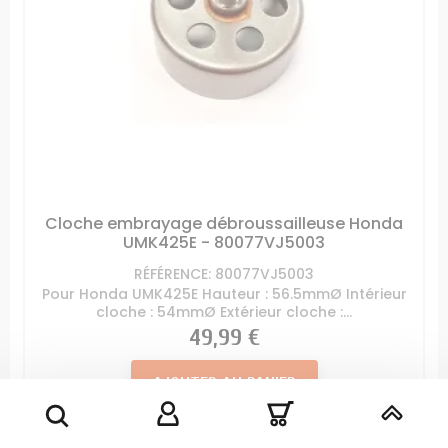
Cloche embrayage débroussailleuse Honda
UMK425E - 80077VJ5003
RÉFÉRENCE: 80077VJ5003
Pour Honda UMK425E Hauteur : 56.5mmØ Intérieur
cloche : 54mmØ Extérieur cloche :...
Prix
49,99 €
AJOUTER AU PANIER