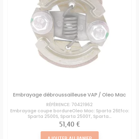
Embrayage débroussailleuse VAP / Oleo Mac
RÉFÉRENCE: 70421962
Embrayage coupe bordureOleo Mac: Sparta 26Efco:
Sparta 2500S, Sparta 2500T, Sparta...
Prix
51,40 €
AJOUTER AU PANIER