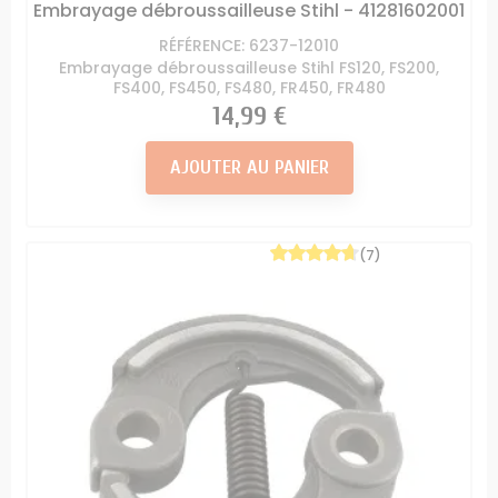
Embrayage débroussailleuse Stihl - 41281602001
RÉFÉRENCE: 6237-12010
Embrayage débroussailleuse Stihl FS120, FS200,
FS400, FS450, FS480, FR450, FR480
Prix
14,99 €
AJOUTER AU PANIER
(7)