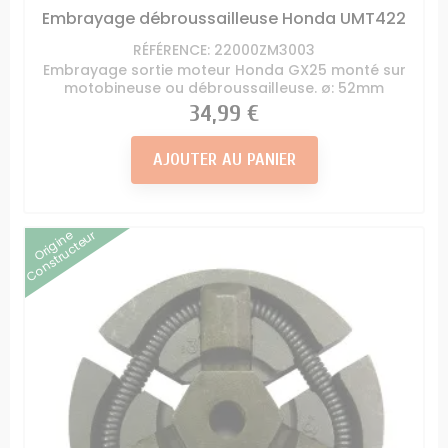
Embrayage débroussailleuse Honda UMT422
RÉFÉRENCE: 22000ZM3003
Embrayage sortie moteur Honda GX25 monté sur
motobineuse ou débroussailleuse. ø: 52mm
Prix
34,99 €
AJOUTER AU PANIER
Origine
Constructeur