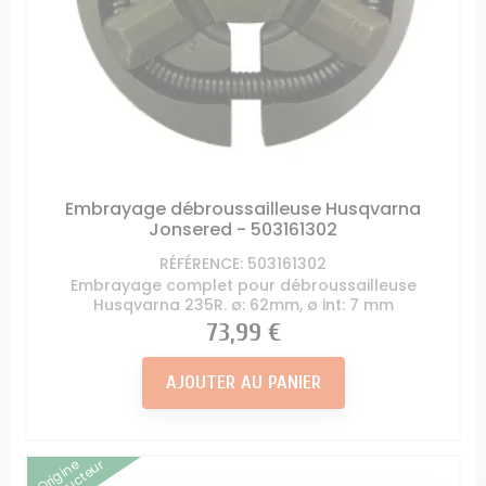
Embrayage débroussailleuse Husqvarna
Jonsered - 503161302
RÉFÉRENCE: 503161302
Embrayage complet pour débroussailleuse
Husqvarna 235R. ø: 62mm, ø int: 7 mm
Prix
73,99 €
AJOUTER AU PANIER
Origine