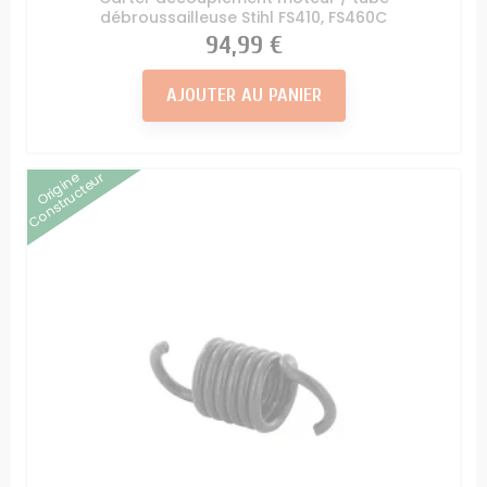
débroussailleuse Stihl FS410, FS460C
Prix
94,99 €
AJOUTER AU PANIER
Origine
Constructeur