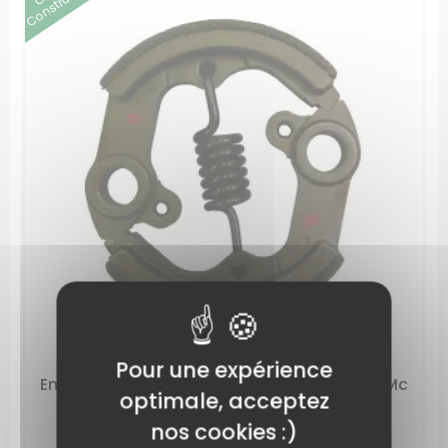
Constructeur
Pour une expérience
Embrayage débroussailleuse Husqvarna / Mc
optimale, acceptez
Culloch 521636401
nos cookies :)
RÉFÉRENCE: 597557301