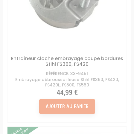
Entraîneur cloche embrayage coupe bordures
Stihl FS360, FS420
RÉFÉRENCE: 33-9451
Embrayage débroussailleuse Stihl FS360, FS420,
FS420L, FS500, FS550
Prix
44,99 €
AJOUTER AU PANIER
Origine