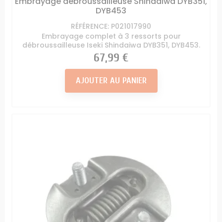
Embrayage débroussailleuse Shindaiwa DYB351,
DYB453
RÉFÉRENCE: P021017990
Embrayage complet à 3 ressorts pour
débroussailleuse Iseki Shindaiwa DYB351, DYB453.
Prix
67,99 €
AJOUTER AU PANIER