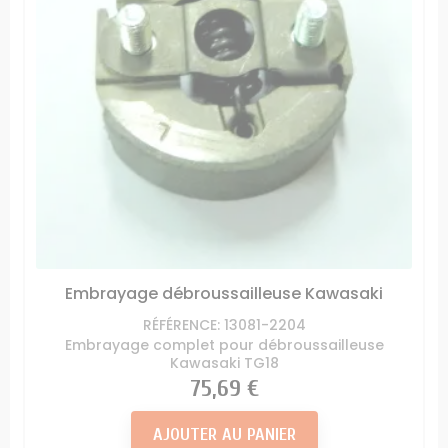
Embrayage débroussailleuse Kawasaki
RÉFÉRENCE: 13081-2204
Embrayage complet pour débroussailleuse
Kawasaki TG18
Prix
75,69 €
AJOUTER AU PANIER