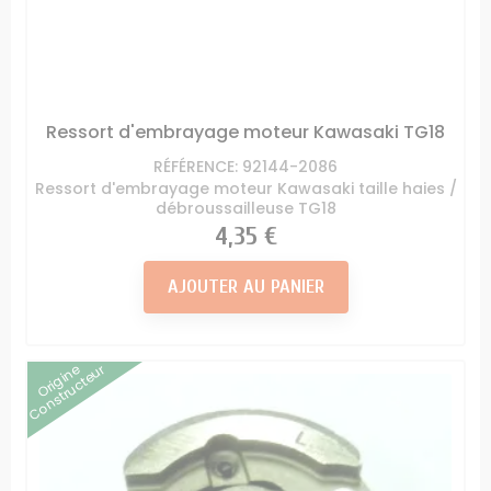
Ressort d'embrayage moteur Kawasaki TG18
RÉFÉRENCE: 92144-2086
Ressort d'embrayage moteur Kawasaki taille haies /
débroussailleuse TG18
Prix
4,35 €
AJOUTER AU PANIER
Origine
Constructeur