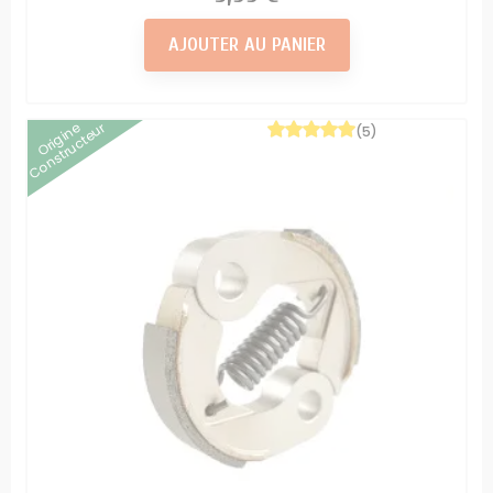
AJOUTER AU PANIER
Origine
Constructeur
(5)