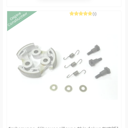
Origine
Constructeur
(1)