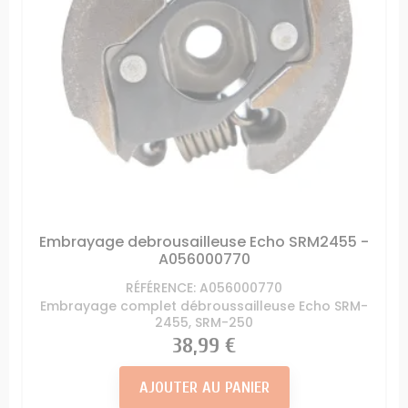
Embrayage debrousailleuse Echo SRM2455 -
A056000770
RÉFÉRENCE: A056000770
Embrayage complet débroussailleuse Echo SRM-
2455, SRM-250
Prix
38,99 €
AJOUTER AU PANIER