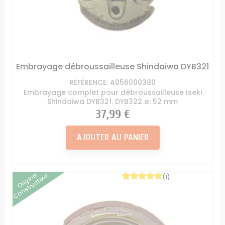
Embrayage débroussailleuse Shindaiwa DYB321
RÉFÉRENCE: A056000380
Embrayage complet pour débroussailleuse Iseki
Shindaiwa DYB321. DYB322 ø: 52 mm
Prix
37,99 €
AJOUTER AU PANIER
Origine
Constructeur
(1)