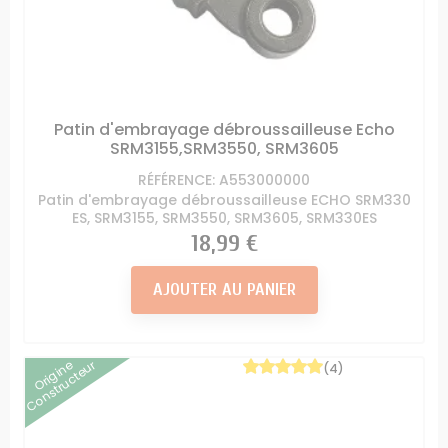
Patin d'embrayage débroussailleuse Echo
SRM3155,SRM3550, SRM3605
RÉFÉRENCE: A553000000
Patin d'embrayage débroussailleuse ECHO SRM330
ES, SRM3155, SRM3550, SRM3605, SRM330ES
Prix
18,99 €
AJOUTER AU PANIER
Origine
Constructeur
(4)