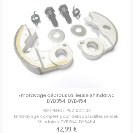
Embrayage débroussailleuse Shindaiwa
DYB354, DYB454
RÉFÉRENCE: P021034100
Embrayage complet pour débroussailleuse Iseki
Shindaiwa DYB354, DYB454
Prix
42,99 €