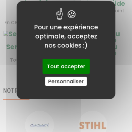
Livraison rapide
Paiement
A domicile ou en point
sécurisé
relais
En CB, en plusieurs fois, ...
Pour une expérience
optimale, acceptez
nos cookies :)
Service client de
Satisfait ou
qualité
remboursé
Toujours prêt à vous
30 jours !
aider
Tout accepter
Personnaliser
NOTRE SÉLECTION DE MARQUE