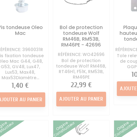
Vis tondeuse Oleo
Bol de protection
Plaqu
Mac
tondeuse Wolf
hauteu
RM46B, RM53B,
tond
RM46PE - 42696
ÉFÉRENCE: 3960031R
RÉFÉRENC
RÉFÉRENCE: WO42696
is fixation tondeuse
Tole rel
Bol de protection
Oleo Mac G44, G48,
de cou
tondeuse Wolf RM46B,
G53, GV48, Lux47,
GGP
RT46H1, F51K, RM53B,
Lux53, Max48,
Pr
1
RM46PE
Max53Diamètre...
Prix
22,99 €
Prix
1,40 €
AJOUTE
AJOUTER AU PANIER
AJOUTER AU PANIER
igine
Origine
Origine
tructeur
Constructeur
Constructeur