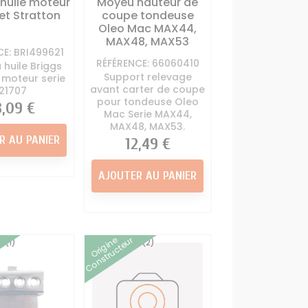
huile moteur
Moyeu hauteur de
et Stratton
coupe tondeuse
Oleo Mac MAX44,
MAX48, MAX53
CE: BRI499621
RÉFÉRENCE: 66060410
 huile Briggs
Support relevage
 moteur serie
avant carter de coupe
121707
pour tondeuse Oleo
ix
3,09 €
Mac Serie MAX44,
MAX48, MAX53.
R AU PANIER
Prix
12,49 €
AJOUTER AU PANIER
Origine
Constructeur
(1)
(2)