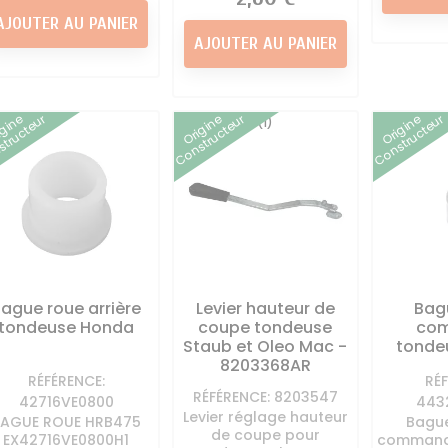
AJOUTER AU PANIER
AJOUTER AU PANIER
igine
Origine
Origine
tructeur
Constructeur
Constructeur
(1)
ague roue arrière
Levier hauteur de
Bag
tondeuse Honda
coupe tondeuse
co
Staub et Oleo Mac -
tonde
8203368AR
RÉFÉRENCE:
RÉ
RÉFÉRENCE: 8203547
42716VE0800
443
Levier réglage hauteur
BAGUE ROUE HRB475
Bague
de coupe pour
EX42716VE0800H1
command