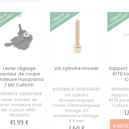
igine
Origine
Origine
tructeur
Constructeur
Constructeur
(1)
Levier réglage
Vis cylindre Grower
Support
hauteur de coupe
R170 t
ondeuse Husqvarna
C
/ Mc Culloch
RÉFÉRENCE: 0119059840
RÉFÉREN
ÉFÉRENCE: 581497908
Vis cylindre
Support
Levier hauteur de
GrowerLongueur
R170 pou
arter tondeuse droit
totale: 30mmLongueur
Culloch
Mc Culloch M56-
filetage: 22
Pr
1
190AWFPX
mmDiamètre filetage:
4.9 mm
Prix
41,99 €
AJOUTE
Prix
2,60 €