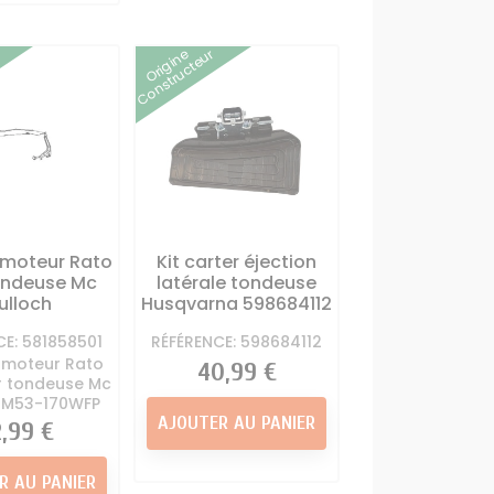
Origine
Constructeur
 moteur Rato
Kit carter éjection
ondeuse Mc
latérale tondeuse
ulloch
Husqvarna 598684112
CE: 581858501
RÉFÉRENCE: 598684112
 moteur Rato
Prix
40,99 €
r tondeuse Mc
 M53-170WFP
AJOUTER AU PANIER
ix
2,99 €
R AU PANIER