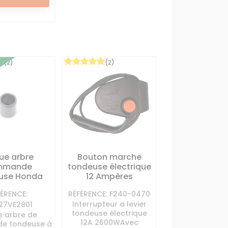
(2)
(2)
ue arbre
Bouton marche
mmande
tondeuse électrique
use Honda
12 Ampères
FÉRENCE:
RÉFÉRENCE: F240-0470
Interrupteur a levier
27VE2801
tondeuse électrique
 arbre de
12A 2600WAvec
e tondeuse à