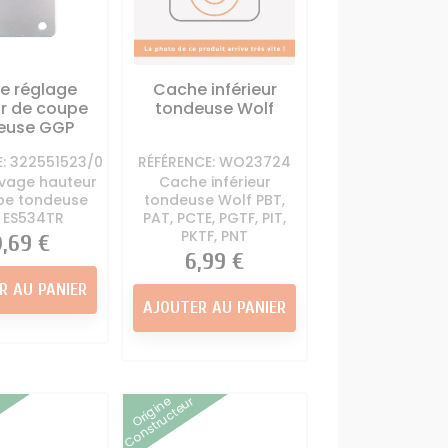
e réglage
Cache inférieur
r de coupe
tondeuse Wolf
euse GGP
E: 322551523/0
RÉFÉRENCE: WO23724
evage hauteur
Cache inférieur
pe tondeuse
tondeuse Wolf PBT,
 ES534TR
PAT, PCTE, PGTF, PIT,
PKTF, PNT
ix
0,69 €
Prix
6,99 €
R AU PANIER
AJOUTER AU PANIER
Origine
Constructeur