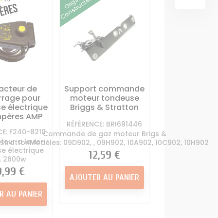
Origine
Constructeur
OUTILS
SCARIFICATEUR
deuse
Carte électronique
MULTIFONCTIONS
 autoportée
tracteur tondeuse
ur Tondeuse
Contacteur à clé + sécurité
Support lame
tracteur tondeuse
portée
Démarreur - Lanceur
ter de coupe
tracteur tondeuse
r tondeuse
acteur de
Support commande
me Tracteur
TRANSMISSION
rage pour
moteur tondeuse
deuse
e électrique
Briggs & Stratton
Boite à vitesse tracteur
mpères AMP
tondeuse
RÉFÉRENCE: BRI691446
Courroie Lame Tracteur
CE: F240-8210
Commande de gaz moteur Brigs &
teur a levier
Tondeuse
StrattonModèles: 09D902, , 09H902, 10A902, 10C902, 10H902
e électrique
Prix
12,59 €
Courroie traction tracteur
A 2600w
tondeuse
ix
9,99 €
AJOUTER AU PANIER
Poulie Tracteur Tondeuse
Roulements Tracteur
R AU PANIER
Tondeuse