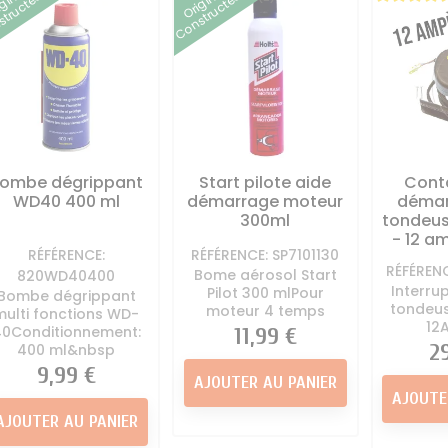
igine
Origine
tructeur
Constructeur
tondeuse
tondeuse
ton
à Huile et essence
Direction Tracteur
Kit mulching
Autoportée
tondeuse
Lame Tracte
 - Kit entretien
Divers tracteur tondeuse
Palier - 
Autoportée
Pneu - chambre à air
Auto
oteur Autoportée
tracteur tondeuse
Pièces car
Tracteur Tondeuse
Roue tracteur tondeuse
tracteu
ombe dégrippant
Start pilote aide
Cont
 moteur tracteur
Siege Conducteur
Vis de la
WD40 400 ml
démarrage moteur
démar
tondeuse
Autoportée
ton
300ml
tondeus
appement Tracteur
- 12 a
RÉFÉRENCE:
RÉFÉRENCE: SP7101130
Tondeuse
RÉFÉREN
Bome aérosol Start
820WD40400
rvoir d'essence
Interrup
Pilot 300 mlPour
Bombe dégrippant
autoportée
tondeus
moteur 4 temps
multi fonctions WD-
12
40Conditionnement:
Prix
11,99 €
Pr
2
400 ml&nbsp
Prix
9,99 €
AJOUTER AU PANIER
AJOUTE
AJOUTER AU PANIER