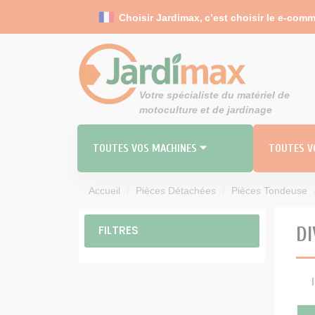
Panneau de gestion des cookies
Choisir Jardimax,
c’est choisir le e-comm
Votre spécialiste du matériel de
motoculture et de jardinage
TOUTES VOS MACHINES ⏷
TOUTES VO
Accueil
Pièces Détachées
Pièces Tondeuse
RO
MO
FILTRES
DI
TOND
Carbu
Durites 
Filt