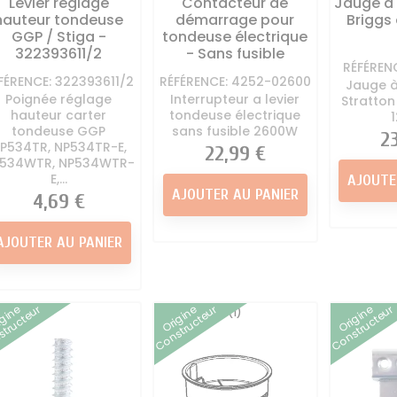
Levier réglage
Contacteur de
Jauge à 
hauteur tondeuse
démarrage pour
Briggs 
GGP / Stiga -
tondeuse électrique
322393611/2
- Sans fusible
RÉFÉREN
FÉRENCE: 322393611/2
RÉFÉRENCE: 4252-02600
Jauge à
Poignée réglage
Interrupteur a levier
Stratton
hauteur carter
tondeuse électrique
tondeuse GGP
sans fusible 2600W
Pr
2
P534TR, NP534TR-E,
Prix
22,99 €
534WTR, NP534WTR-
E,...
AJOUTE
AJOUTER AU PANIER
Prix
4,69 €
AJOUTER AU PANIER
igine
Origine
Origine
tructeur
Constructeur
Constructeur
(1)