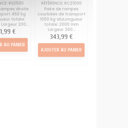
NCE: RS2500
RÉFÉRENCE: RC21000
 rampes droite
Paire de rampes
sport 450 kg
courbées de transport
ueur totale:
1000 kg aluLongueur
Largeur 200...
totale: 2000 mm
Largeur 260...
x
1,99 €
Prix
343,99 €
R AU PANIER
AJOUTER AU PANIER