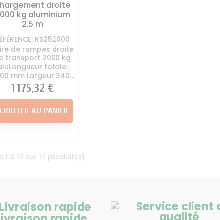
hargement droite
000 kg aluminium
2.5 m
ÉFÉRENCE: RS252000
ire de rampes droite
e transport 2000 kg
aluLongueur totale:
00 mm Largeur 340...
Prix
1 175,32 €
AJOUTER AU PANIER
e 1 à 17 sur 17 produit(s)
Livraison rapide