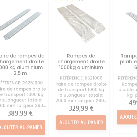
tondeuse
tondeuse
ton
à Huile et essence
Direction Tracteur
Kit mulching
Autoportée
tondeuse
Lame Tracte
 - Kit entretien
Divers tracteur tondeuse
Palier - 
Autoportée
Pneu - chambre à air
Auto
oteur Autoportée
tracteur tondeuse
Pièces car
Tracteur Tondeuse
Roue tracteur tondeuse
tracteu
aire de rampes de
Rampes de
Rampe
 moteur tracteur
Siege Conducteur
Vis de la
hargement droite
chargement droite
pliabl
tondeuse
Autoportée
ton
1000 kg aluminium
1000kg aluminium
appement Tracteur
2.5 m
RÉFÉRENCE: RS21000
RÉFÉREN
Tondeuse
RÉFÉRENCE: RS251000
Paire de rampes droite
Rampe
rvoir d'essence
ire de rampes droite
de transport 1000 kg
pliable,
autoportée
e transport 1000 kg
aluLongueur totale:
kg p
aluLongueur totale:
2000 mm Largeur 260...
Pri
49
00 mm Largeur 260...
Prix
329,99 €
Prix
389,99 €
AJOUTE
AJOUTER AU PANIER
AJOUTER AU PANIER