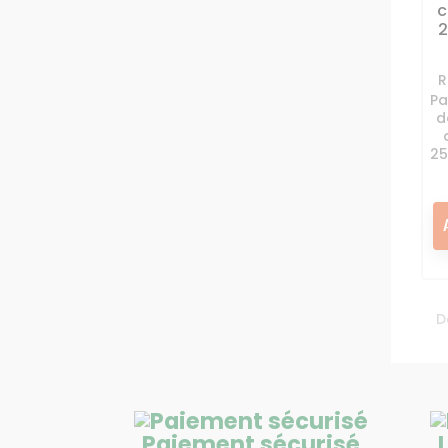
c
2
R
Pa
d
25
D
Paiement sécurisé