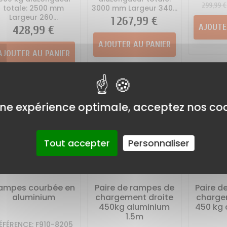
Prix
299,99 €
totale: 2500 mm
3000 mm Largeur 340...
Largeur 260...
Prix
1 267,99 €
AJOUTE
Prix
428,99 €
AJOUTER AU PANIER
AJOUTER AU PANIER
ne expérience optimale, acceptez nos coo
Tout accepter
Personnaliser
ampes courbée en
Paire de rampes de
Paire d
aluminium
chargement droite
charge
450kg aluminium
450 kg 
1.5m
ÉFÉRENCE: F910-8205