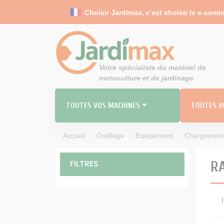
Panneau de gestion des cookies
Choisir Jardimax,
c’est choisir le e-com
Votre spécialiste du matériel de
motoculture et de jardinage
TOUTES VOS MACHINES ⏷
TOUTES VO
Accueil
Outillage
Equipement
Chargement
RO
MO
FILTRES
R
TOND
Carbu
Durites 
Filt