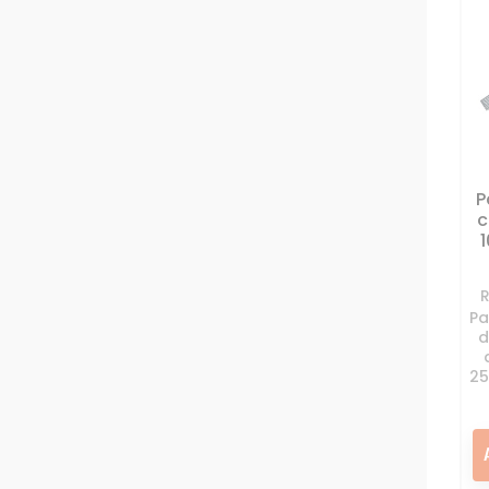
Filtre 
Huile
Joints m
Moteur 
P
Pièces
c
Pot éch
Rése
Pa
d
25