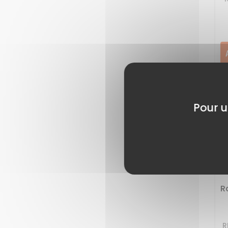
Pour u
R
R