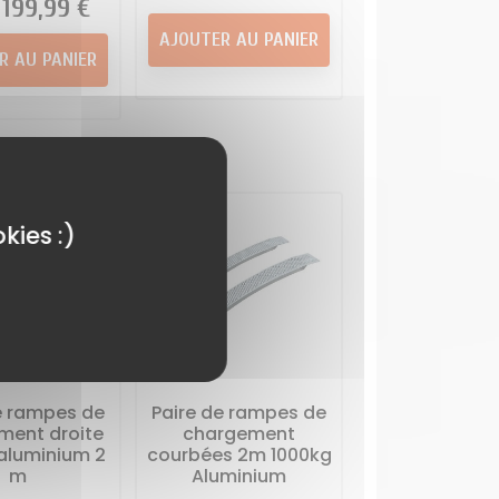
Prix
199,99 €
AJOUTER AU PANIER
R AU PANIER
kies :)
e rampes de
Paire de rampes de
ment droite
chargement
aluminium 2
courbées 2m 1000kg
m
Aluminium