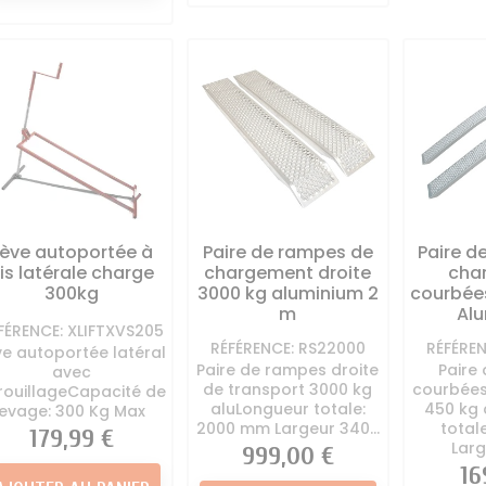
Lève autoportée à
Paire de rampes de
Paire d
is latérale charge
chargement droite
cha
300kg
3000 kg aluminium 2
courbée
m
Al
FÉRENCE: XLIFTXVS205
RÉFÉRENCE: RS22000
RÉFÉRE
ve autoportée latéral
Paire de rampes droite
Paire
avec
de transport 3000 kg
courbées
rouillageCapacité de
aluLongueur totale:
450 kg 
levage: 300 Kg Max
2000 mm Largeur 340...
total
Prix
179,99 €
Larg
Prix
999,00 €
Pri
16