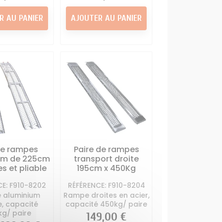
R AU PANIER
AJOUTER AU PANIER
de rampes
Paire de rampes
um de 225cm
transport droite
s et pliable
195cm x 450Kg
CE: F910-8202
RÉFÉRENCE: F910-8204
 aluminium
Rampe droites en acier,
e, capacité
capacité 450kg/ paire
kg/ paire
Prix
149,00 €