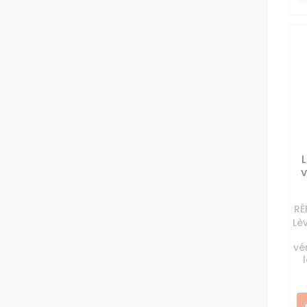
v
RÉ
Lè
vé