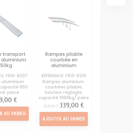
OUTILS
SCARIFICATEUR
deuse
Carte électronique
MULTIFONCTIONS
 autoportée
tracteur tondeuse
ur Tondeuse
Contacteur à clé + sécurité
Support lame
tracteur tondeuse
portée
Démarreur - Lanceur
ter de coupe
tracteur tondeuse
r tondeuse
 transport
Rampes pliable
me Tracteur
TRANSMISSION
e aluminium
courbée en
deuse
650kg
aluminium
Boite à vitesse tracteur
tondeuse
CE: F910-8207
RÉFÉRENCE: F910-8210
Courroie Lame Tracteur
 aluminium
Rampes aluminium
Tondeuse
 capacité 650
courbées pliable,
ar piece
hauteur réglagle,
Courroie traction tracteur
capacité 1000kg/ paire
x
9,00 €
tondeuse
Prix
Prix
339,00 €
359,00 €
Poulie Tracteur Tondeuse
R AU PANIER
Roulements Tracteur
AJOUTER AU PANIER
Tondeuse