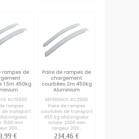
e rampes de
Paire de rampes de
rgement
chargement
s 1.5m 450kg
courbées 2m 450kg
uminium
Aluminium
NCE: RC15500
RÉFÉRENCE: RC2500
 de rampes
Paire de rampes
 de transport
courbées de transport
aluLongueur
450 kg aluLongueur
e: 1500 mm
totale: 2000 mm
eur 200...
Largeur 200...
x
9,99 €
Prix
234,46 €