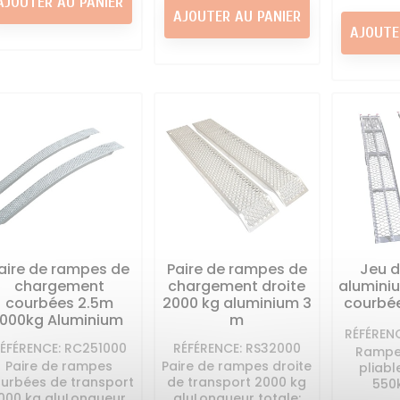
AJOUTER AU PANIER
AJOUTER AU PANIER
AJOUTE
aire de rampes de
Paire de rampes de
Jeu 
chargement
chargement droite
alumini
courbées 2.5m
2000 kg aluminium 3
courbée
1000kg Aluminium
m
RÉFÉREN
ÉFÉRENCE: RC251000
RÉFÉRENCE: RS32000
Rampe
Paire de rampes
Paire de rampes droite
pliabl
urbées de transport
de transport 2000 kg
550
000 kg aluLongueur
aluLongueur totale: