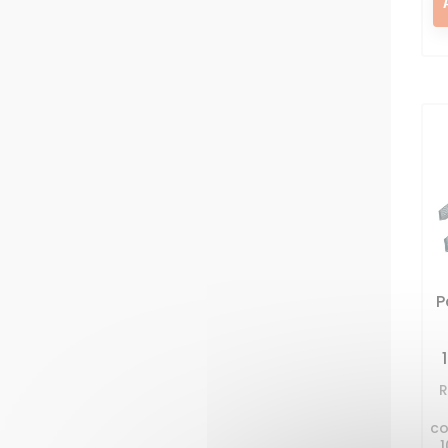
P
R
co
1