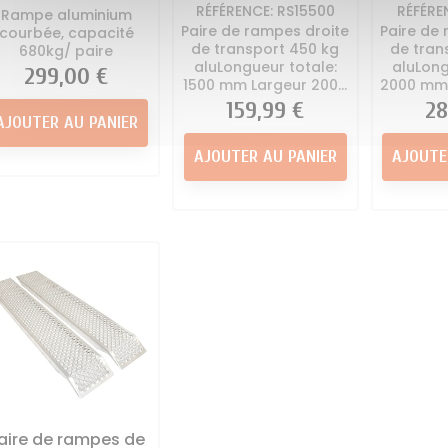
RÉFÉRENCE: RS15500
RÉFÉRE
Rampe aluminium
Paire de rampes droite
Paire de
courbée, capacité
de transport 450 kg
de tran
680kg/ paire
aluLongueur totale:
aluLong
Prix
299,00 €
1500 mm Largeur 200...
2000 mm 
Prix
159,99 €
Pri
28
AJOUTER AU PANIER
AJOUTER AU PANIER
AJOUTE
aire de rampes de