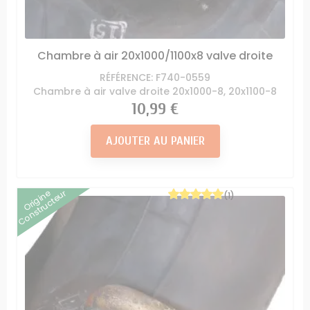
Chambre à air 20x1000/1100x8 valve droite
RÉFÉRENCE: F740-0559
Chambre à air valve droite 20x1000-8, 20x1100-8
Prix
10,99 €
AJOUTER AU PANIER
Origine
Constructeur
(1)