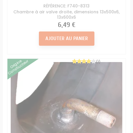
RÉFÉRENCE: F740-8313
Chambre à air valve droite, dimensions 13x500x6,
13x600x6
Prix
6,49 €
AJOUTER AU PANIER
Origine
Constructeur
(1)