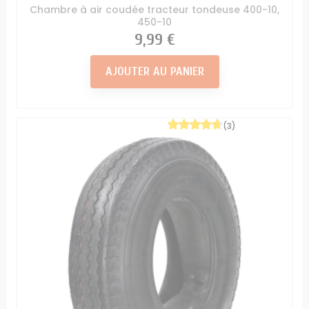
Chambre à air coudée tracteur tondeuse 400-10,
450-10
Prix
9,99 €
AJOUTER AU PANIER
(3)