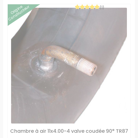
Origine
Constructeur
(1)
Chambre à air 11x4.00-4 valve coudée 90° TR87