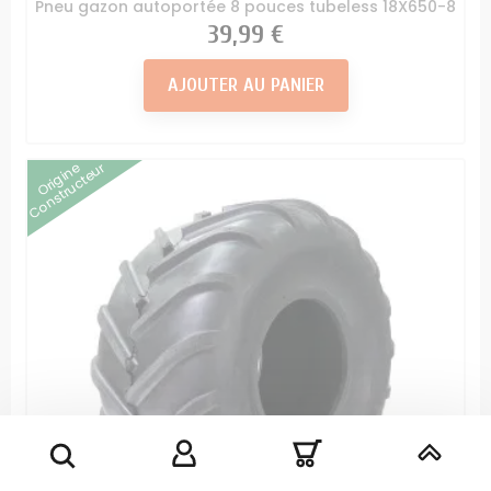
Pneu gazon autoportée 8 pouces tubeless 18X650-8
Prix
39,99 €
AJOUTER AU PANIER
Origine
Constructeur