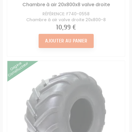
Chambre à air 20x800x8 valve droite
RÉFÉRENCE: F740-0558
Chambre à air valve droite 20x800-8
Prix
10,99 €
AJOUTER AU PANIER
Origine
Constructeur