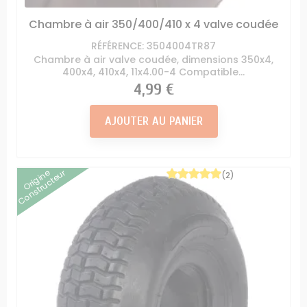
Chambre à air 350/400/410 x 4 valve coudée
RÉFÉRENCE: 3504004TR87
Chambre à air valve coudée, dimensions 350x4,
400x4, 410x4, 11x4.00-4 Compatible...
Prix
4,99 €
AJOUTER AU PANIER
Origine
Constructeur
(2)