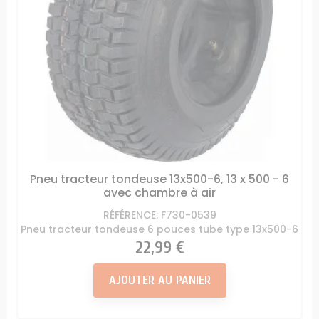
Pneu tracteur tondeuse 13x500-6, 13 x 500 - 6
avec chambre à air
RÉFÉRENCE: F730-0539
Pneu tracteur tondeuse 6 pouces tube type 13x500-6
Prix
22,99 €
AJOUTER AU PANIER