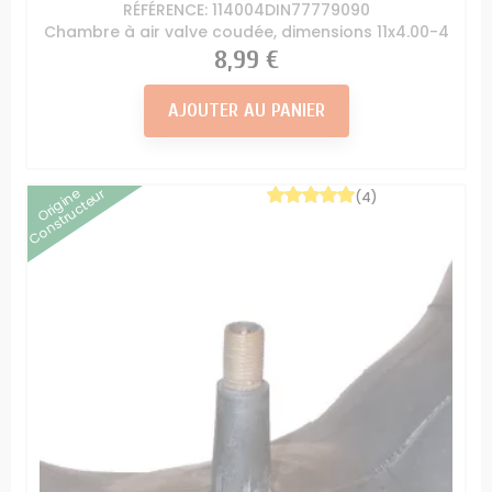
RÉFÉRENCE: 114004DIN77779090
Chambre à air valve coudée, dimensions 11x4.00-4
Prix
8,99 €
AJOUTER AU PANIER
Origine
Constructeur
(4)