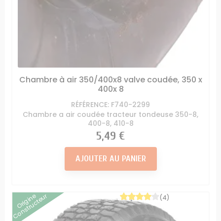
Chambre à air 350/400x8 valve coudée, 350 x
400x 8
RÉFÉRENCE: F740-2299
Chambre a air coudée tracteur tondeuse 350-8,
400-8, 410-8
Prix
5,49 €
AJOUTER AU PANIER
Origine
Constructeur
(4)