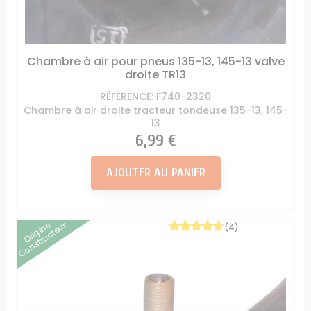
Chambre à air pour pneus 135-13, 145-13 valve
droite TR13
RÉFÉRENCE: F740-2320
Chambre à air droite tracteur tondeuse 135-13, 145-
13
Prix
6,99 €
AJOUTER AU PANIER
Origine
Constructeur
(4)