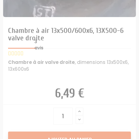
Chambre à air 13x500/600x6, 13X500-6
valve droite
3
avis
Chambre à air valve droite
, dimensions 13x500x6,
13x600x6
6,49 €