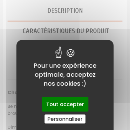
DESCRIPTION
CARACTÉRISTIQUES DU PRODUIT
LIVRAISON
Pour une expérience
LES AVIS SUR CE PRODUIT
optimale, acceptez
nos cookies :)
Chambre à air tracteur tondeuse
Tout accepter
Se monte sur tracteur tondeuse, autoportée,
brouette
Personnaliser
Dimensions: