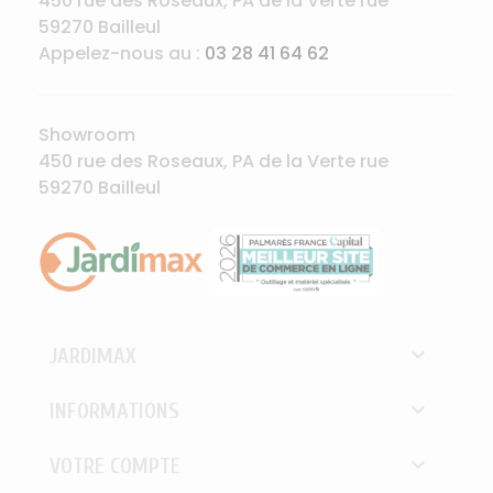
450 rue des Roseaux, PA de la Verte rue
59270 Bailleul
Appelez-nous au :
03 28 41 64 62
Showroom
450 rue des Roseaux, PA de la Verte rue
59270 Bailleul

JARDIMAX

INFORMATIONS

VOTRE COMPTE