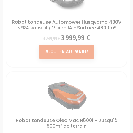
Robot tondeuse Automower Husqvarna 430V
NERA sans fil / Vision IA - Surface 4800m²
Prix
Prix
3 999,99 €
4 249,99 €
AJOUTER AU PANIER
Robot tondeuse Oleo Mac R500i - Jusqu'à
500m² de terrain