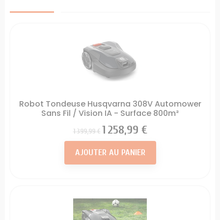
Robot Tondeuse Husqvarna 308V Automower
Sans Fil / Vision IA - Surface 800m²
Prix
Prix
1 258,99 €
1 399,99 €
AJOUTER AU PANIER