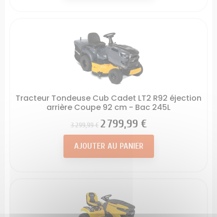
Tracteur Tondeuse Cub Cadet LT2 R92 éjection
arrière Coupe 92 cm - Bac 245L
Prix
Prix
2 799,99 €
3 299,99 €
AJOUTER AU PANIER