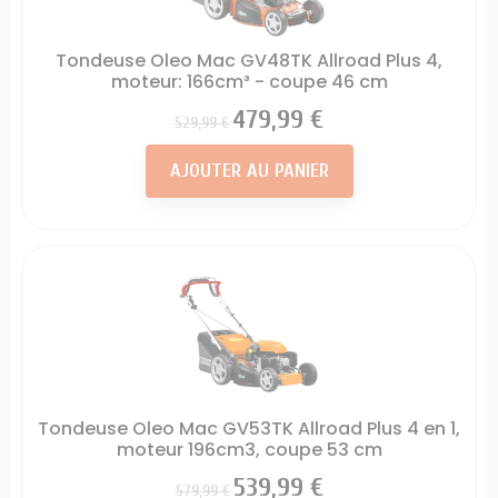
Tondeuse Oleo Mac GV48TK Allroad Plus 4,
moteur: 166cm³ - coupe 46 cm
Prix
Prix
479,99 €
529,99 €
AJOUTER AU PANIER
Tondeuse Oleo Mac GV53TK Allroad Plus 4 en 1,
moteur 196cm3, coupe 53 cm
Prix
Prix
539,99 €
579,99 €