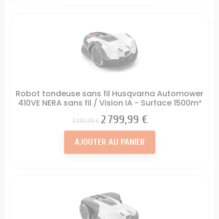
Robot tondeuse sans fil Husqvarna Automower
410VE NERA sans fil / Vision IA - Surface 1500m²
Prix
Prix
2 799,99 €
3 199,99 €
AJOUTER AU PANIER