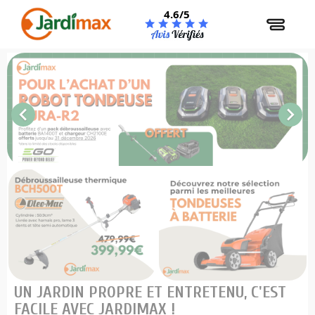
Panneau de gestion des cookies
4.6/5
Précédent
Sui


UN JARDIN PROPRE ET ENTRETENU, C'EST
FACILE AVEC JARDIMAX !