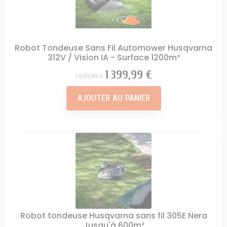
Robot Tondeuse Sans Fil Automower Husqvarna
312V / Vision IA - Surface 1200m²
Prix
Prix
1 399,99 €
1 699,99 €
AJOUTER AU PANIER
Robot tondeuse Husqvarna sans fil 305E Nera
Jusqu'à 600m²