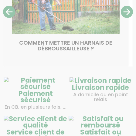
arrow_back
arrow_forward
COMMENT METTRE UN HARNAIS DE
DÉBROUSSAILLEUSE​ ?
Livraison rapide
Paiement
A domicile ou en point
sécurisé
relais
En CB, en plusieurs fois, ...
Service client de
Satisfait ou