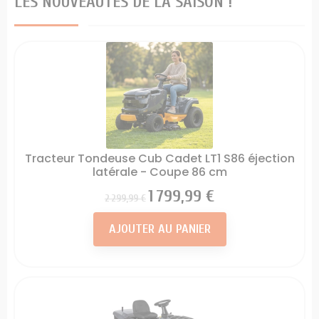
LES NOUVEAUTÉS DE LA SAISON !
Tracteur Tondeuse Cub Cadet LT1 S86 éjection
latérale - Coupe 86 cm
Prix
Prix
1 799,99 €
2 299,99 €
AJOUTER AU PANIER