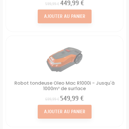
Prix
Prix
449,99 €
599,99 €
AJOUTER AU PANIER
Robot tondeuse Oleo Mac R1000i - Jusqu'à
1000m² de surface
Prix
Prix
549,99 €
699,99 €
AJOUTER AU PANIER