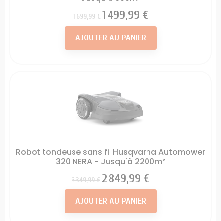
Prix
Prix
1 499,99 €
1 699,99 €
AJOUTER AU PANIER
Robot tondeuse sans fil Husqvarna Automower
320 NERA - Jusqu'à 2200m²
Prix
Prix
2 849,99 €
3 349,99 €
AJOUTER AU PANIER