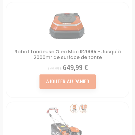
Robot tondeuse Oleo Mac R2000i - Jusqu'à
2000m² de surface de tonte
Prix
Prix
649,99 €
799,99 €
AJOUTER AU PANIER