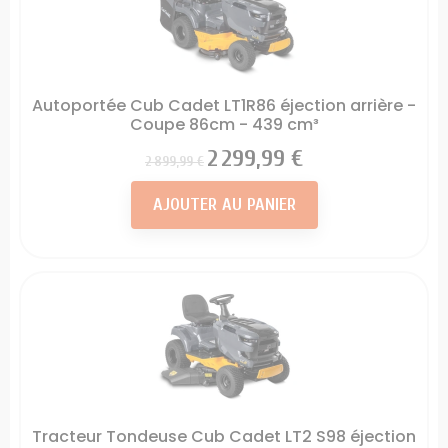
Autoportée Cub Cadet LT1R86 éjection arrière -
Coupe 86cm - 439 cm³
Prix
Prix
2 299,99 €
2 899,99 €
AJOUTER AU PANIER
Tracteur Tondeuse Cub Cadet LT2 S98 éjection