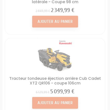
latérale - Coupe 98 cm
Prix
Prix
2 349,99 €
2 849,99 €
AJOUTER AU PANIER
Tracteur tondeuse éjection arrière Cub Cadet
XT2 QR106 - coupe 106cm
Prix
Prix
5 099,99 €
6 129,99 €
AJOUTER AU PANIER