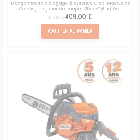
Tronçonneuse d'élagage à essence Oleo-MacGuide
CarvingLongueur de coupe : 25cmCylindrée...
Prix
Prix
409,00 €
439,00 €
AJOUTER AU PANIER