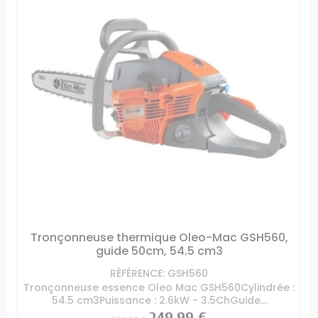
Tronçonneuse thermique Oleo-Mac GSH560,
guide 50cm, 54.5 cm3
RÉFÉRENCE: GSH560
Tronçonneuse essence Oleo Mac GSH560Cylindrée :
54.5 cm3Puissance : 2.6kW - 3.5ChGuide...
Prix
Prix