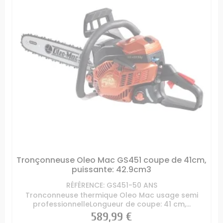
Tronçonneuse Oleo Mac GS451 coupe de 41cm,
puissante: 42.9cm3
RÉFÉRENCE: GS451-50 ANS
Tronconneuse thermique Oleo Mac usage semi
professionnelleLongueur de coupe: 41 cm,...
Prix
589,99 €