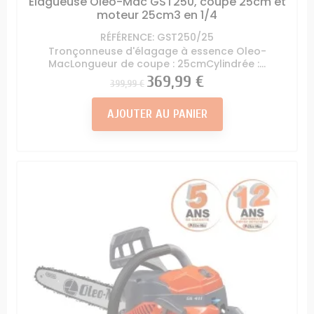
Élagueuse Oleo-Mac GST250, coupe 25cm et
moteur 25cm3 en 1/4
RÉFÉRENCE: GST250/25
Tronçonneuse d'élagage à essence Oleo-
MacLongueur de coupe : 25cmCylindrée :...
Prix
Prix
369,99 €
399,99 €
AJOUTER AU PANIER