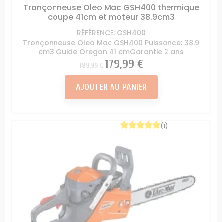
Tronçonneuse Oleo Mac GSH400 thermique
coupe 41cm et moteur 38.9cm3
RÉFÉRENCE: GSH400
Tronçonneuse Oleo Mac GSH400 Puissance: 38.9
cm3 Guide Oregon 41 cmGarantie 2 ans
Prix
Prix
179,99 €
189,99 €
AJOUTER AU PANIER
(1)