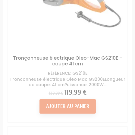
Tronçonneuse électrique Oleo-Mac GS210E -
coupe 41 cm
RÉFÉRENCE: GS210E
Tronconneuse électrique Oleo Mac GS200ELongueur
de coupe: 41 cmPuissance: 2000W...
Prix
Prix
119,99 €
139,99 €
AJOUTER AU PANIER