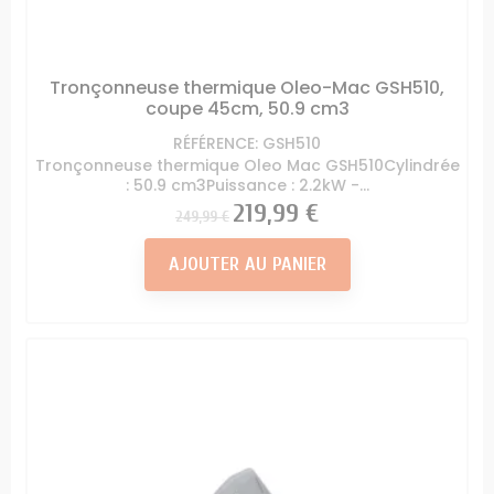
Tronçonneuse thermique Oleo-Mac GSH510,
coupe 45cm, 50.9 cm3
RÉFÉRENCE: GSH510
Tronçonneuse thermique Oleo Mac GSH510Cylindrée
: 50.9 cm3Puissance : 2.2kW -...
Prix
Prix
219,99 €
249,99 €
AJOUTER AU PANIER