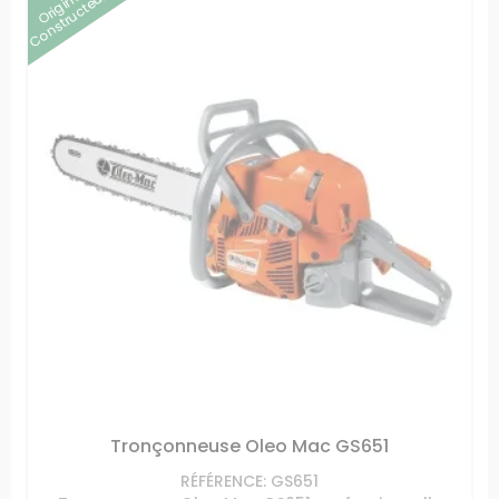
Origine
Constructeur
Tronçonneuse Oleo Mac GS651
RÉFÉRENCE: GS651