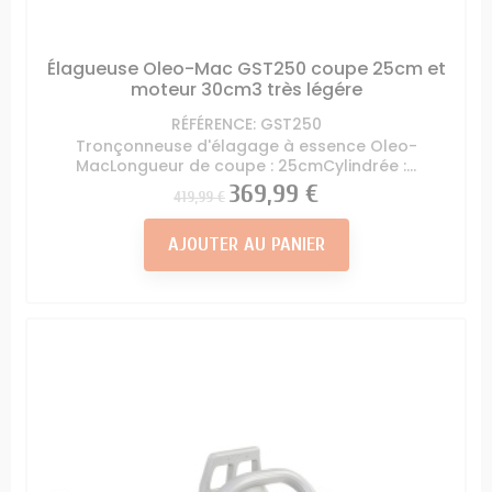
Élagueuse Oleo-Mac GST250 coupe 25cm et
moteur 30cm3 très légére
RÉFÉRENCE: GST250
Tronçonneuse d'élagage à essence Oleo-
MacLongueur de coupe : 25cmCylindrée :...
Prix
Prix
369,99 €
419,99 €
AJOUTER AU PANIER