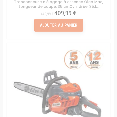
Tronconneuse d'élagage à essence Oleo Mac,
Longueur de coupe: 35 cmCylindrée: 35.1...
Prix
Prix
409,99 €
449,99 €
AJOUTER AU PANIER