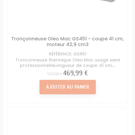
Tronçonneuse Oleo Mac GS451 - coupe 41 cm,
moteur 42,9 cm3
RÉFÉRENCE: GS451
Tronconneuse thermique Oleo Mac usage semi
professionnelleLongueur de coupe: 41 cm,...
Prix
Prix
469,99 €
559,99 €
AJOUTER AU PANIER