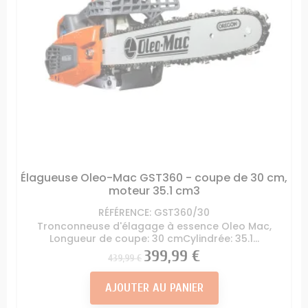
Élagueuse Oleo-Mac GST360 - coupe de 30 cm,
moteur 35.1 cm3
RÉFÉRENCE: GST360/30
Tronconneuse d'élagage à essence Oleo Mac,
Longueur de coupe: 30 cmCylindrée: 35.1...
Prix
Prix
399,99 €
439,99 €
AJOUTER AU PANIER