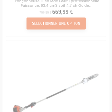
Tronçonneuse Oleo Mac GS651 professionnelle
Puissance: 63.4 cm3 soit 4.7 ch Guide...
Prix
Prix
669,99 €
799,99 €
SÉLECTIONNER UNE OPTION