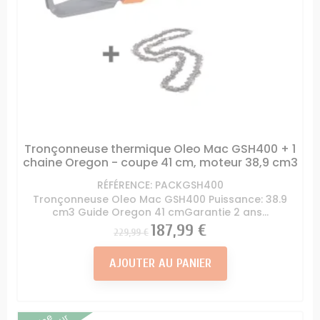
Tronçonneuse thermique Oleo Mac GSH400 + 1
chaine Oregon - coupe 41 cm, moteur 38,9 cm3
RÉFÉRENCE: PACKGSH400
Tronçonneuse Oleo Mac GSH400 Puissance: 38.9
cm3 Guide Oregon 41 cmGarantie 2 ans...
Prix
Prix
187,99 €
229,99 €
AJOUTER AU PANIER