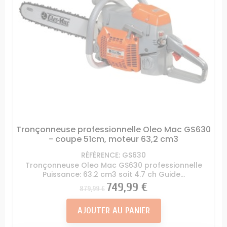
Tronçonneuse professionnelle Oleo Mac GS630
- coupe 51cm, moteur 63,2 cm3
RÉFÉRENCE: GS630
Tronçonneuse Oleo Mac GS630 professionnelle
Puissance: 63.2 cm3 soit 4.7 ch Guide...
Prix
Prix
749,99 €
879,99 €
AJOUTER AU PANIER