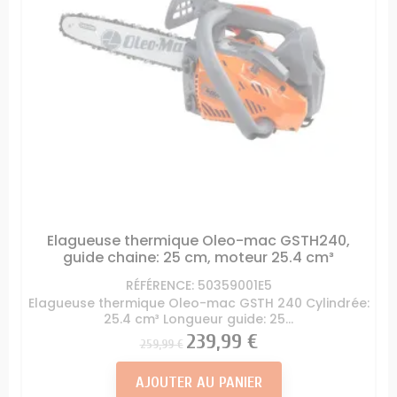
Elagueuse thermique Oleo-mac GSTH240,
guide chaine: 25 cm, moteur 25.4 cm³
RÉFÉRENCE: 50359001E5
Elagueuse thermique Oleo-mac GSTH 240 Cylindrée:
25.4 cm³ Longueur guide: 25...
Prix
Prix
239,99 €
259,99 €
AJOUTER AU PANIER