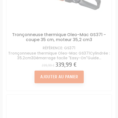
Tronçonneuse thermique Oleo-Mac GS371 -
coupe 35 cm, moteur 35,2 cm3
RÉFÉRENCE: GS371
Tronçonneuse thermique Oleo-Mac GS371Cylindrée :
35.2cm3Démarrage facile "Easy-On"Guide...
Prix
Prix
339,99 €
399,99 €
AJOUTER AU PANIER