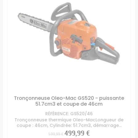
Tronçonneuse Oleo-Mac GS520 - puissante
51.7cm3 et coupe de 46cm
RÉFÉRENCE: GS520/46
Tronçonneuse thermique Oleo-MacLongueur de
coupe : 46cm, Cylindrée: 51.7cm3, démarrage...
Prix
Prix
499,99 €
599,99 €