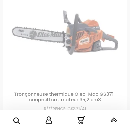
Tronçonneuse thermique Oleo-Mac GS371-
coupe 41 cm, moteur 35,2 cm3
RÉFÉRENCE: GS371/41
Tronçonneuse thermique Oleo-Mac GS371Cylindrée :
35.2cm3Démarrage facile "Easy-On"Guide...
Prix
Prix
349,99 €
409,99 €