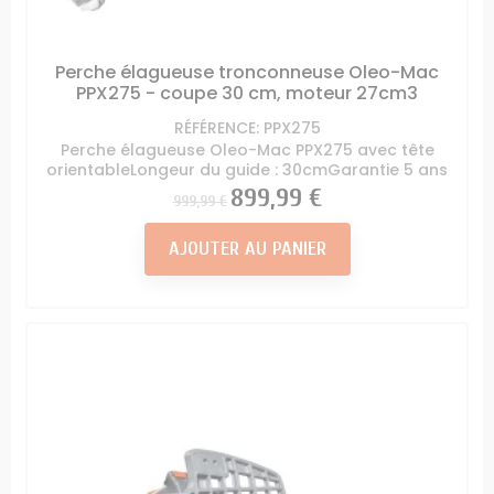
Perche élagueuse tronconneuse Oleo-Mac
PPX275 - coupe 30 cm, moteur 27cm3
RÉFÉRENCE: PPX275
Perche élagueuse Oleo-Mac PPX275 avec tête
orientableLongeur du guide : 30cmGarantie 5 ans
Prix
Prix
899,99 €
999,99 €
AJOUTER AU PANIER