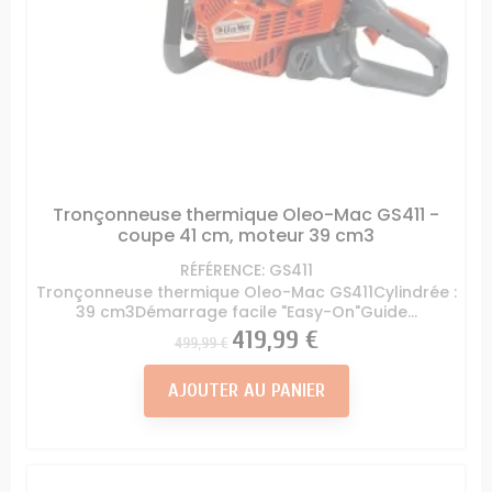
Tronçonneuse thermique Oleo-Mac GS411 -
coupe 41 cm, moteur 39 cm3
RÉFÉRENCE: GS411
Tronçonneuse thermique Oleo-Mac GS411Cylindrée :
39 cm3Démarrage facile "Easy-On"Guide...
Prix
Prix
419,99 €
499,99 €
AJOUTER AU PANIER