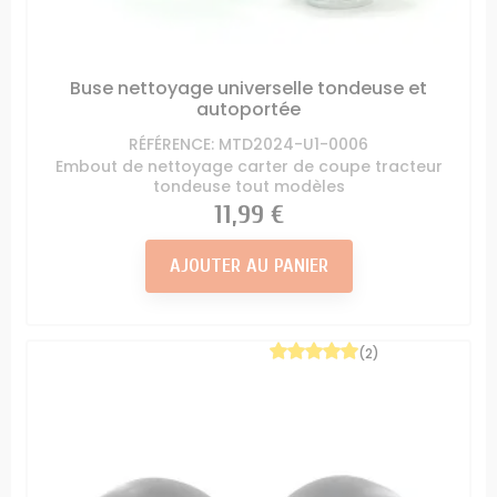
Buse nettoyage universelle tondeuse et
autoportée
RÉFÉRENCE: MTD2024-U1-0006
Embout de nettoyage carter de coupe tracteur
tondeuse tout modèles
Prix
11,99 €
AJOUTER AU PANIER
(2)