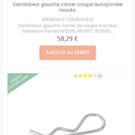
Ventilateur gauche carter coupe autoportée
Honda
RÉFÉRENCE: 72518VK1A10
Ventilateur gauche carter de coupe tracteur
tondeuse Honda HF2315, HF2417, HF2620...
Prix
58,29 €
AJOUTER AU PANIER
Origine
Constructeur
(1)