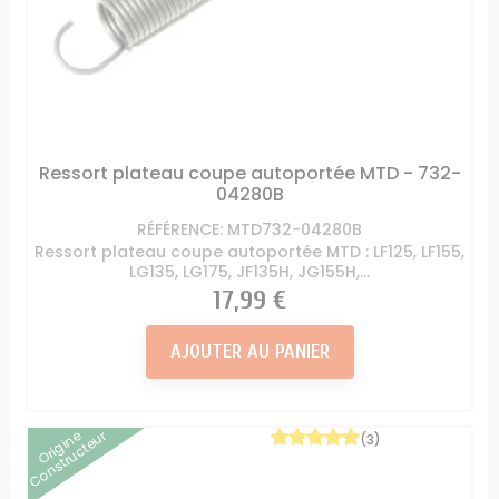
Ressort plateau coupe autoportée MTD - 732-
04280B
RÉFÉRENCE: MTD732-04280B
Ressort plateau coupe autoportée MTD : LF125, LF155,
LG135, LG175, JF135H, JG155H,...
Prix
17,99 €
AJOUTER AU PANIER
Origine
Constructeur
(3)