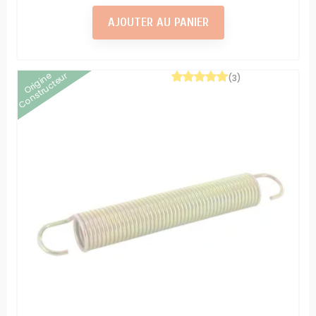
AJOUTER AU PANIER
Origine
Constructeur
(3)