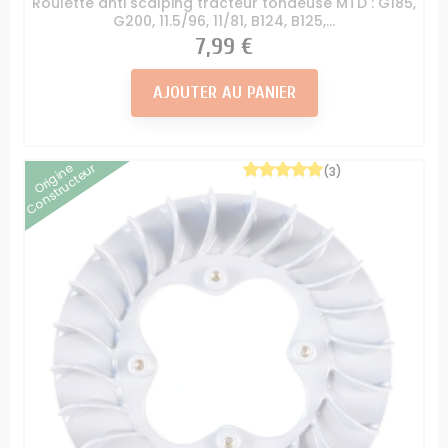
Roulette anti scalping tracteur tondeuse MTD : G185,
G200, 11.5/96, 11/81, B124, B125,...
Prix
7,99 €
AJOUTER AU PANIER
Origine
Constructeur
(3)