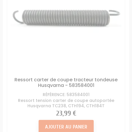
Ressort carter de coupe tracteur tondeuse
Husqvarna - 583584001
RÉFÉRENCE: 583584001
Ressort tension carter de coupe autoportée
Husqvarna TC238, CTH194, CTH184T
Prix
23,99 €
AJOUTER AU PANIER