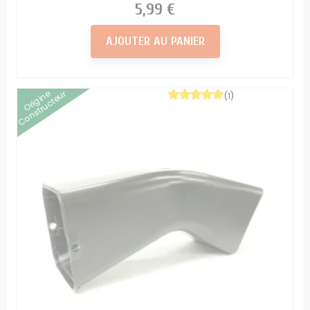
Prix
5,99 €
AJOUTER AU PANIER
Origine
Constructeur
(1)