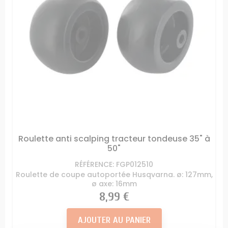
Roulette anti scalping tracteur tondeuse 35" à
50"
RÉFÉRENCE: FGP012510
Roulette de coupe autoportée Husqvarna. ø: 127mm,
ø axe: 16mm
Prix
8,99 €
AJOUTER AU PANIER