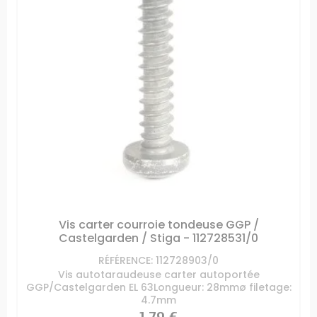
Vis carter courroie tondeuse GGP /
Castelgarden / Stiga - 112728531/0
RÉFÉRENCE: 112728903/0
Vis autotaraudeuse carter autoportée
GGP/Castelgarden EL 63Longueur: 28mmø filetage:
4.7mm
Prix