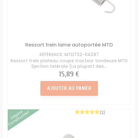
Ressort frein lame autoportée MTD
RÉFÉRENCE: MTD732-04287
Ressort frein plateau coupe tracteur tondeuse MTD
Ejection latérale (La plupart des...
Prix
15,89 €
AJOUTER AU PANIER
Origine
Constructeur
(2)