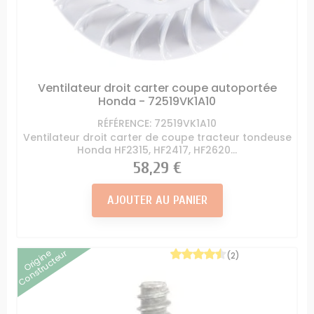
Ventilateur droit carter coupe autoportée
Honda - 72519VK1A10
RÉFÉRENCE: 72519VK1A10
Ventilateur droit carter de coupe tracteur tondeuse
Honda HF2315, HF2417, HF2620...
Prix
58,29 €
AJOUTER AU PANIER
Origine
Constructeur
(2)