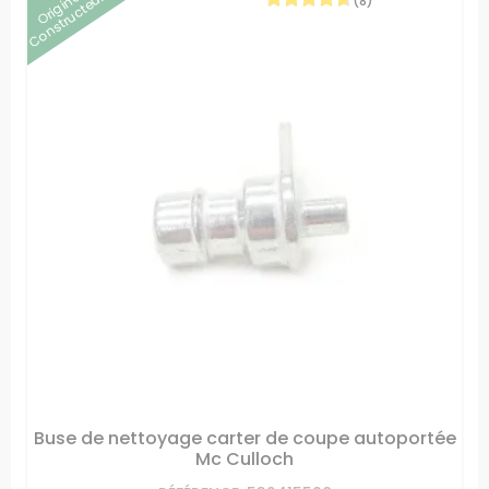
Origine
Constructeur
(8)
Buse de nettoyage carter de coupe autoportée
Mc Culloch