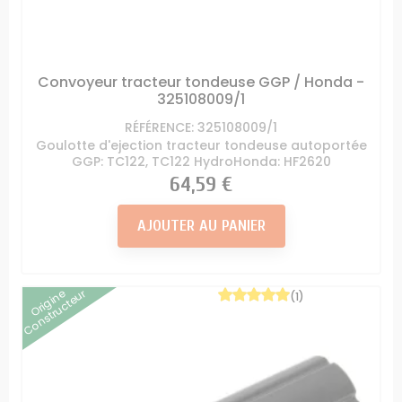
Convoyeur tracteur tondeuse GGP / Honda -
325108009/1
RÉFÉRENCE: 325108009/1
Goulotte d'ejection tracteur tondeuse autoportée
GGP: TC122, TC122 HydroHonda: HF2620
Prix
64,59 €
AJOUTER AU PANIER
Origine
Constructeur
(1)