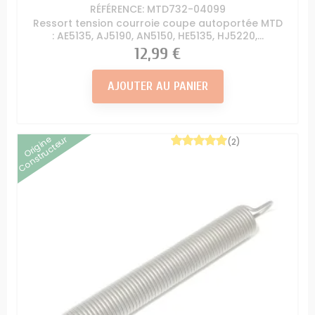
RÉFÉRENCE: MTD732-04099
Ressort tension courroie coupe autoportée MTD
: AE5135, AJ5190, AN5150, HE5135, HJ5220,...
Prix
12,99 €
AJOUTER AU PANIER
Origine
Constructeur
(2)