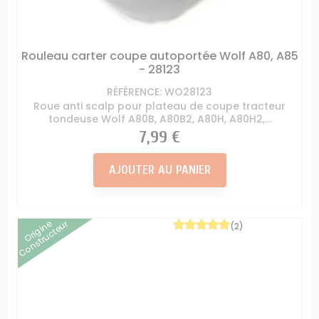
Rouleau carter coupe autoportée Wolf A80, A85
- 28123
RÉFÉRENCE: WO28123
Roue anti scalp pour plateau de coupe tracteur
tondeuse Wolf A80B, A80B2, A80H, A80H2,...
Prix
7,99 €
AJOUTER AU PANIER
Origine
Constructeur
(2)