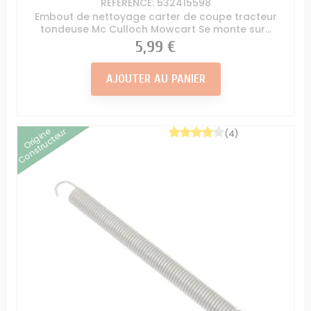
RÉFÉRENCE: 532415598
Embout de nettoyage carter de coupe tracteur
tondeuse Mc Culloch Mowcart Se monte sur...
Prix
5,99 €
AJOUTER AU PANIER
Origine
Constructeur
(4)