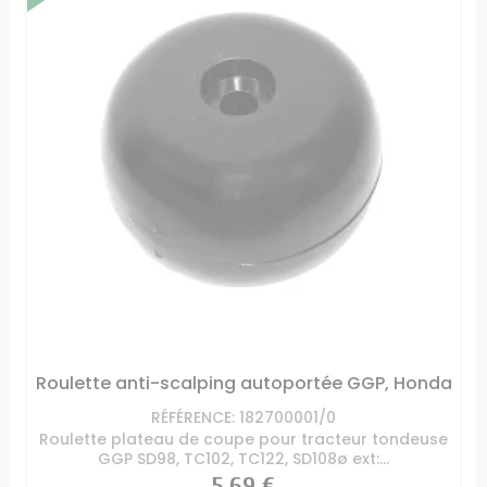
Roulette anti-scalping autoportée GGP, Honda
RÉFÉRENCE: 182700001/0
Roulette plateau de coupe pour tracteur tondeuse
GGP SD98, TC102, TC122, SD108ø ext:...
Prix
5,69 €