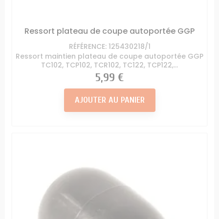
Ressort plateau de coupe autoportée GGP
RÉFÉRENCE: 125430218/1
Ressort maintien plateau de coupe autoportée GGP
TC102, TCP102, TCR102, TC122, TCP122,...
Prix
5,99 €
AJOUTER AU PANIER