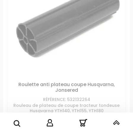
Roulette anti plateau coupe Husqvarna,
Jonsered
RÉFÉRENCE: 532132264
Rouleau de plateau de coupe tracteur tondeuse
Husqvarna YTH140, YTH155, YTH180
Prix
17,99 €
AJOUTER AU PANIER