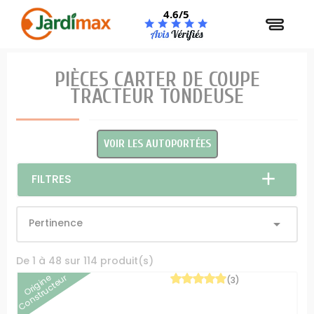
Panneau de gestion des cookies
4.6/5
PIÈCES CARTER DE COUPE
TRACTEUR TONDEUSE
VOIR LES AUTOPORTÉES
FILTRES
Pertinence

De 1 à 48 sur 114 produit(s)
Origine
Constructeur
(3)