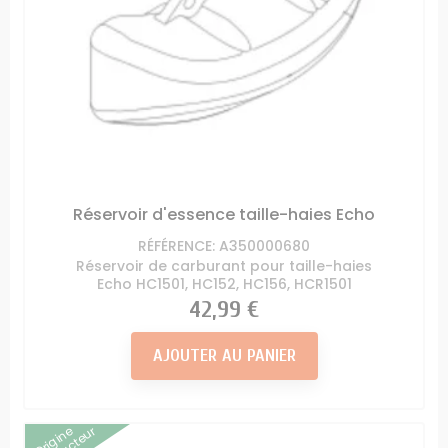
Réservoir d'essence taille-haies Echo
RÉFÉRENCE: A350000680
Réservoir de carburant pour taille-haies
Echo HC1501, HC152, HC156, HCR1501
Prix
42,99 €
AJOUTER AU PANIER
Origine