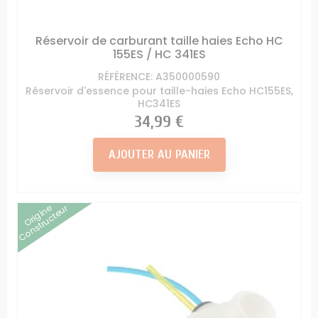
Réservoir de carburant taille haies Echo HC
155ES / HC 341ES
RÉFÉRENCE: A350000590
Réservoir d'essence pour taille-haies Echo HC155ES,
HC341ES
Prix
34,99 €
AJOUTER AU PANIER
Origine
Constructeur