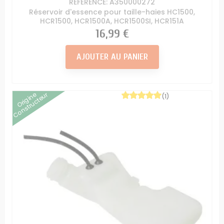
RÉFÉRENCE: A350000272
Réservoir d'essence pour taille-haies HC1500,
HCR1500, HCR1500A, HCR1500SI, HCR151A
Prix
16,99 €
AJOUTER AU PANIER
Origine
Constructeur
(1)