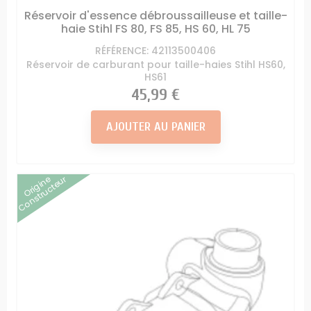
Réservoir d'essence débroussailleuse et taille-
haie Stihl FS 80, FS 85, HS 60, HL 75
RÉFÉRENCE: 42113500406
Réservoir de carburant pour taille-haies Stihl HS60,
HS61
Prix
45,99 €
AJOUTER AU PANIER
Origine
Constructeur