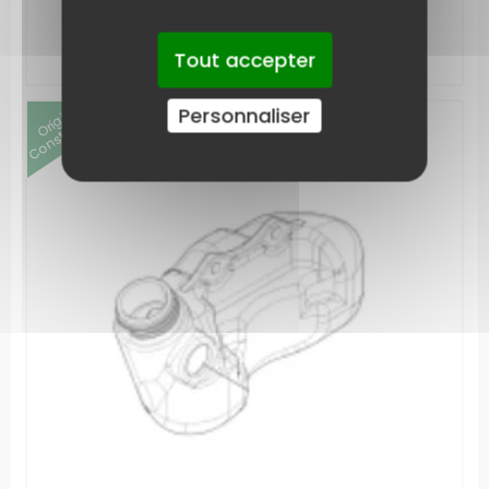
AJOUTER AU PANIER
Tout accepter
Origine
Constructeur
Personnaliser