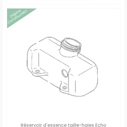
Origine
Constructeur
Réservoir d'essence taille-haies Echo