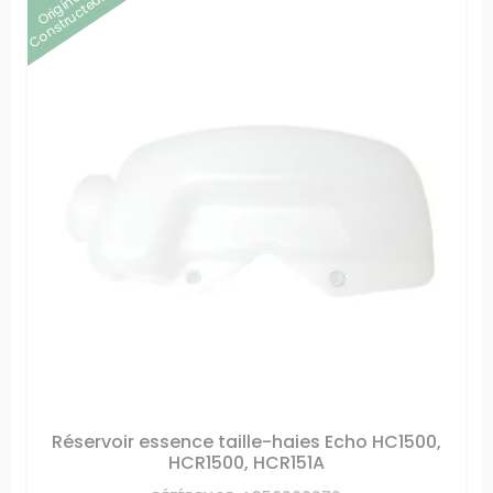
Origine
Constructeur
Réservoir essence taille-haies Echo HC1500,
HCR1500, HCR151A