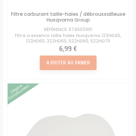
Filtre carburant taille-haies / débroussailleuse
Husqvarna Group
RÉFÉRENCE: 574603901
Filtre a essence taille haies Husqvarna 122HD45,
122HD60, 322HD60, 522HD60, 522HD75
Prix
6,99 €
AJOUTER AU PANIER
Origine
Constructeur