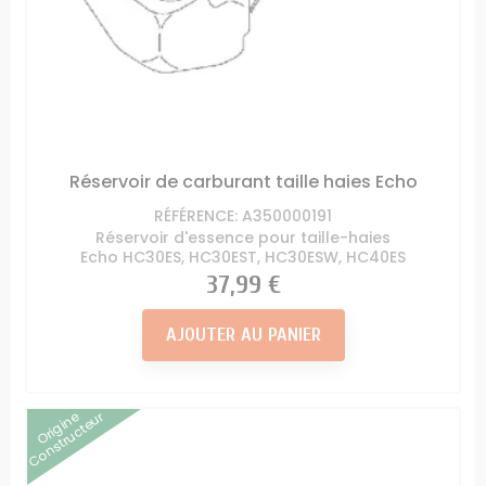
Réservoir de carburant taille haies Echo
RÉFÉRENCE: A350000191
Réservoir d'essence pour taille-haies
Echo HC30ES, HC30EST, HC30ESW, HC40ES
Prix
37,99 €
AJOUTER AU PANIER
Origine
Constructeur