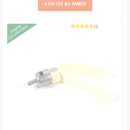
AJOUTER AU PANIER
Origine
Constructeur
(1)