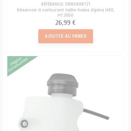
RÉFÉRENCE: 118804987/1
Réservoir à carburant taille-haies Alpina H60,
HTJ550
Prix
26,99 €
AJOUTER AU PANIER
Origine
Constructeur