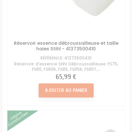
Réservoir essence débroussailleuse et taille
haies Stihl - 41373500410
RÉFÉRENCE: 41373500410
Réservoir d'essence Stihl Débroussailleuse: FS75,
FS80, FS80R, FS85, FS85R, FS85T,...
Prix
65,99 €
AJOUTER AU PANIER
Origine
Constructeur