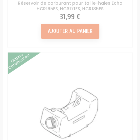
Réservoir de carburant pour taille-haies Echo
HCR165ES, HCR171ES, HCR185ES
Prix
31,99 €
AJOUTER AU PANIER
Origine
Constructeur