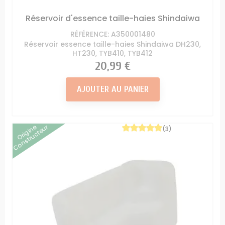
Réservoir d'essence taille-haies Shindaiwa
RÉFÉRENCE: A350001480
Réservoir essence taille-haies Shindaiwa DH230,
HT230, TYB410, TYB412
Prix
20,99 €
AJOUTER AU PANIER
Origine
Constructeur
(3)