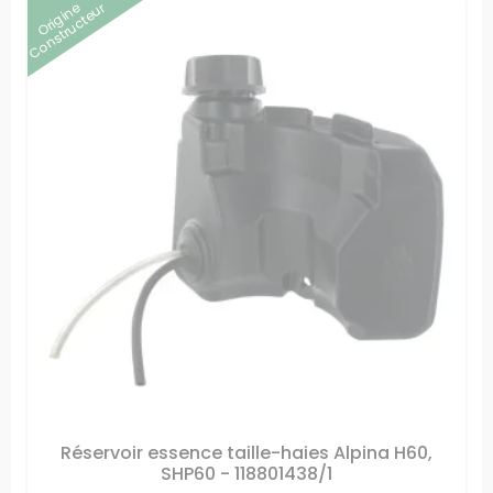
Origine
Constructeur
Réservoir essence taille-haies Alpina H60,
SHP60 - 118801438/1