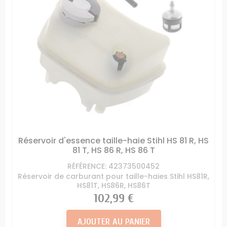
Réservoir d'essence taille-haie Stihl HS 81 R, HS
81 T, HS 86 R, HS 86 T
RÉFÉRENCE: 42373500452
Réservoir de carburant pour taille-haies Stihl HS81R,
HS81T, HS86R, HS86T
Prix
102,99 €
AJOUTER AU PANIER