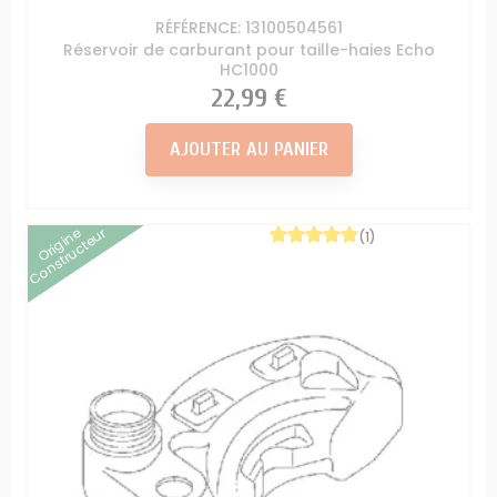
RÉFÉRENCE: 13100504561
Réservoir de carburant pour taille-haies Echo
HC1000
Prix
22,99 €
AJOUTER AU PANIER
Origine
Constructeur
(1)