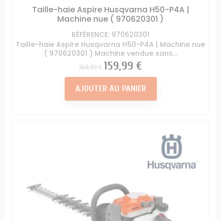
Taille-haie Aspire Husqvarna H50-P4A |
Machine nue ( 970620301 )
RÉFÉRENCE: 970620301
Taille-haie Aspire Husqvarna H50-P4A | Machine nue
( 970620301 ) Machine vendue sans...
Prix
Prix
159,99 €
169,99 €
AJOUTER AU PANIER