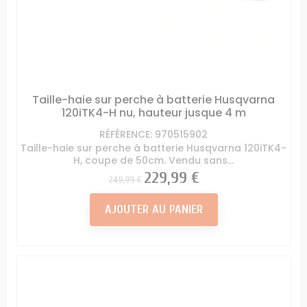
Taille-haie sur perche à batterie Husqvarna
120iTK4-H nu, hauteur jusque 4 m
RÉFÉRENCE: 970515902
Taille-haie sur perche à batterie Husqvarna 120iTK4-
H, coupe de 50cm. Vendu sans...
Prix
Prix
229,99 €
249,99 €
AJOUTER AU PANIER