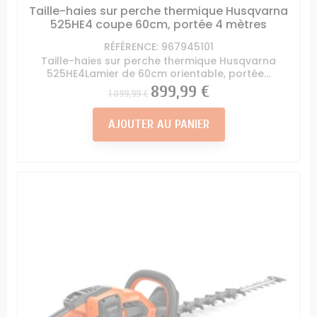
Taille-haies sur perche thermique Husqvarna
525HE4 coupe 60cm, portée 4 mètres
RÉFÉRENCE: 967945101
Taille-haies sur perche thermique Husqvarna
525HE4Lamier de 60cm orientable, portée...
Prix
Prix
899,99 €
1 099,99 €
AJOUTER AU PANIER