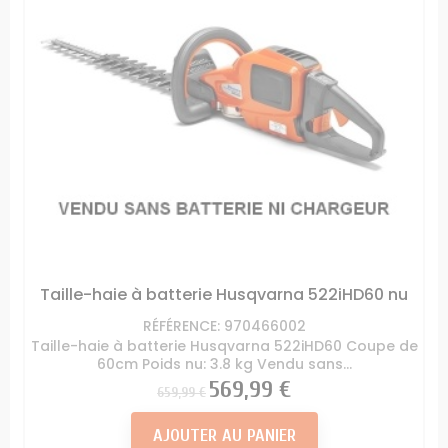
Taille-haie à batterie Husqvarna 522iHD60 nu
RÉFÉRENCE: 970466002
Taille-haie à batterie Husqvarna 522iHD60 Coupe de
60cm Poids nu: 3.8 kg Vendu sans...
Prix
Prix
569,99 €
659,99 €
AJOUTER AU PANIER