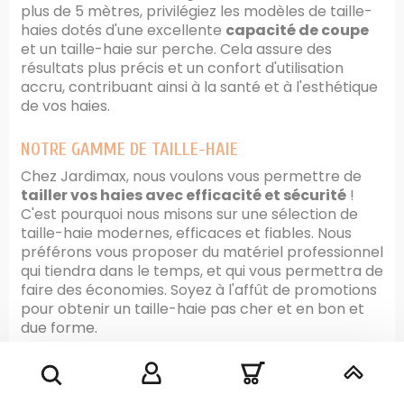
plus de 5 mètres, privilégiez les modèles de taille-
haies dotés d'une excellente
capacité de coupe
et un taille-haie sur perche. Cela assure des
résultats plus précis et un confort d'utilisation
accru, contribuant ainsi à la santé et à l'esthétique
de vos haies.
NOTRE GAMME DE TAILLE-HAIE
Chez Jardimax, nous voulons vous permettre de
tailler vos haies avec efficacité et sécurité
!
C'est pourquoi nous misons sur une sélection de
taille-haie modernes, efficaces et fiables. Nous
préférons vous proposer du matériel professionnel
qui tiendra dans le temps, et qui vous permettra de
faire des économies. Soyez à l'affût de promotions
pour obtenir un taille-haie pas cher et en bon et
due forme.
Dans notre catalogue, vous trouverez des marques
internationalement connues :
Echo
,
Husqvarna
,
Gardena
,
Oleo-Mac
,
Wolf
,
EGO
,
Sarp
, etc. Nous