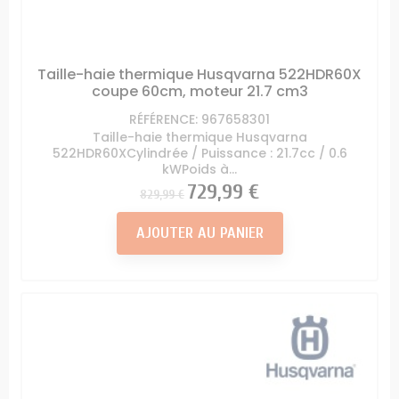
Taille-haie thermique Husqvarna 522HDR60X
coupe 60cm, moteur 21.7 cm3
RÉFÉRENCE: 967658301
Taille-haie thermique Husqvarna
522HDR60XCylindrée / Puissance : 21.7cc / 0.6
kWPoids à...
Prix
Prix
729,99 €
829,99 €
AJOUTER AU PANIER