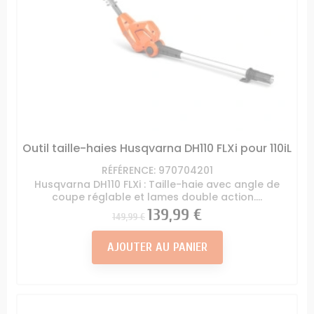
Outil taille-haies Husqvarna DH110 FLXi pour 110iL
RÉFÉRENCE: 970704201
Husqvarna DH110 FLXi : Taille-haie avec angle de
coupe réglable et lames double action....
Prix
Prix
139,99 €
149,99 €
AJOUTER AU PANIER