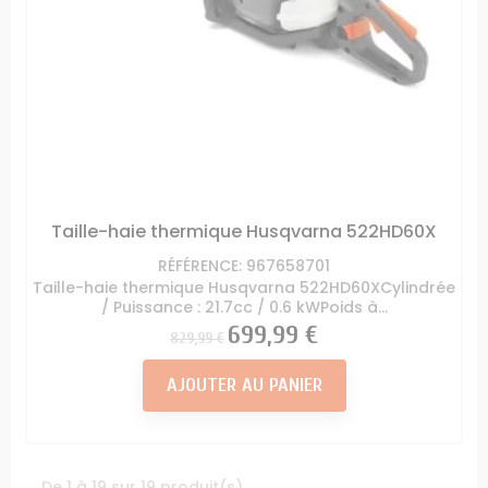
Taille-haie thermique Husqvarna 522HD60X
RÉFÉRENCE: 967658701
Taille-haie thermique Husqvarna 522HD60XCylindrée
/ Puissance : 21.7cc / 0.6 kWPoids à...
Prix
Prix
699,99 €
829,99 €
AJOUTER AU PANIER
De 1 à 19 sur 19 produit(s)