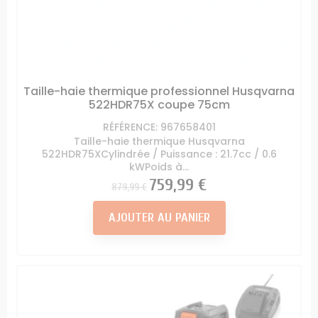
Taille-haie thermique professionnel Husqvarna
522HDR75X coupe 75cm
RÉFÉRENCE: 967658401
Taille-haie thermique Husqvarna
522HDR75XCylindrée / Puissance : 21.7cc / 0.6
kWPoids à...
Prix
Prix
759,99 €
879,99 €
AJOUTER AU PANIER