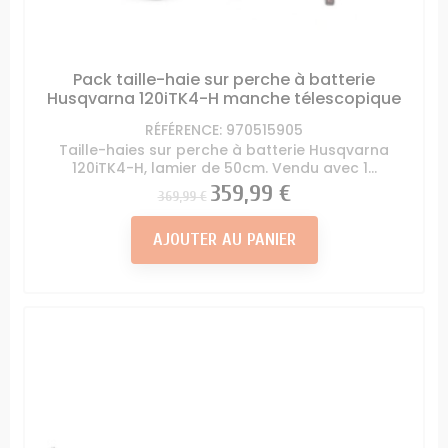
Pack taille-haie sur perche à batterie
Husqvarna 120iTK4-H manche télescopique
RÉFÉRENCE: 970515905
Taille-haies sur perche à batterie Husqvarna
120iTK4-H, lamier de 50cm. Vendu avec 1...
Prix
Prix
359,99 €
369,99 €
AJOUTER AU PANIER