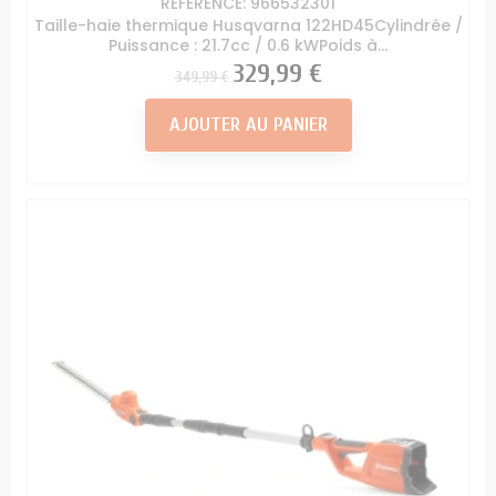
RÉFÉRENCE: 966532301
Taille-haie thermique Husqvarna 122HD45Cylindrée /
Puissance : 21.7cc / 0.6 kWPoids à...
Prix
Prix
329,99 €
349,99 €
AJOUTER AU PANIER