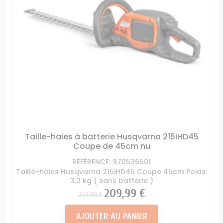
Taille-haies à batterie Husqvarna 215iHD45
Coupe de 45cm nu
RÉFÉRENCE: 970536501
Taille-haies Husqvarna 215iHD45 Coupe 45cm Poids:
3.2 kg ( sans batterie )
Prix
Prix
209,99 €
229,99 €
AJOUTER AU PANIER