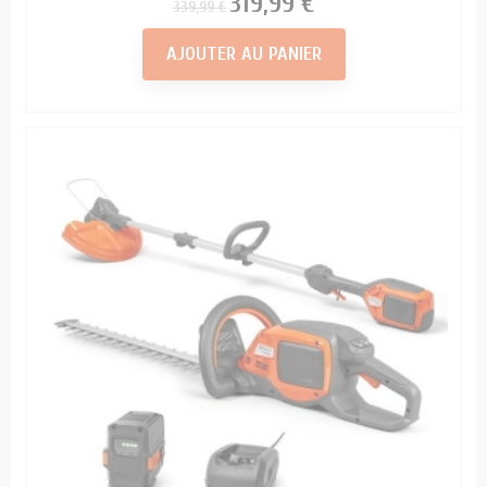
Prix
Prix
319,99 €
339,99 €
AJOUTER AU PANIER