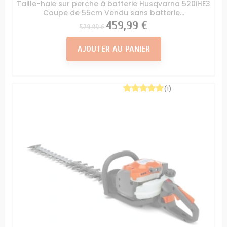
Taille-haie sur perche à batterie Husqvarna 520iHE3
Coupe de 55cm Vendu sans batterie...
Prix
Prix
459,99 €
579,99 €
AJOUTER AU PANIER
(1)