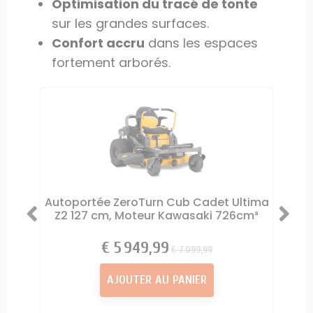
Optimisation du tracé de tonte
sur les grandes surfaces.
Confort accru
dans les espaces
fortement arborés.
 XZ8
Autoportée ZeroTurn Cub Cadet Ultima
Tonde
oteur
Z2 127 cm, Moteur Kawasaki 726cm³
Ul
5 949,99 €
Prix
Prix
7 099,99 €
AJOUTER AU PANIER