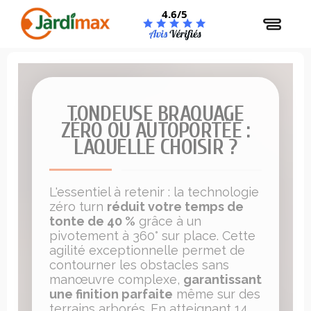
Panneau de gestion des cookies
4.6/5
TONDEUSE BRAQUAGE
ZÉRO OU AUTOPORTÉE :
LAQUELLE CHOISIR ?
L'essentiel à retenir : la technologie
zéro turn
réduit votre temps de
tonte de 40 %
grâce à un
pivotement à 360° sur place. Cette
agilité exceptionnelle permet de
contourner les obstacles sans
manœuvre complexe,
garantissant
une finition parfaite
même sur des
terrains arborés. En atteignant 14