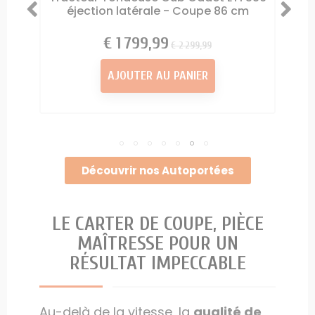
 cm
éjection latérale - Coupe 86 cm
H
1 799,99 €
Prix
Prix
2 299,99 €
AJOUTER AU PANIER
Découvrir nos Autoportées
LE CARTER DE COUPE, PIÈCE
MAÎTRESSE POUR UN
RÉSULTAT IMPECCABLE
Au-delà de la vitesse, la
qualité de