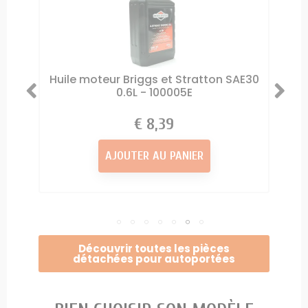
ratton
Huile moteur Briggs et Stratton SAE30
Filtre
0.6L - 100005E
8,39 €
Prix
AJOUTER AU PANIER
Découvrir toutes les pièces
détachées pour autoportées