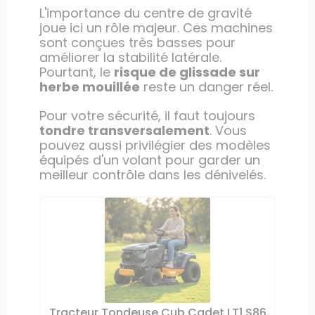
L'importance du centre de gravité
joue ici un rôle majeur. Ces machines
sont conçues très basses pour
améliorer la stabilité latérale.
Pourtant, le
risque de glissade sur
herbe mouillée
reste un danger réel.
Pour votre sécurité, il faut toujours
tondre transversalement
. Vous
pouvez aussi privilégier des modèles
équipés d'un volant pour garder un
meilleur contrôle dans les dénivelés.
e Oleo
Tracteur Tondeuse Cub Cadet LT1 S86
Tra