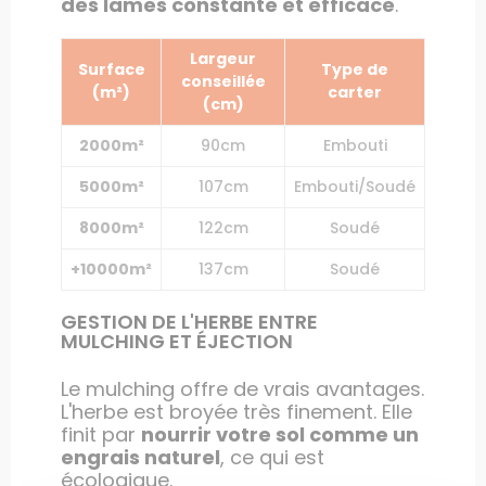
des lames constante et efficace
.
Largeur
Surface
Type de
conseillée
(m²)
carter
(cm)
2000m²
90cm
Embouti
5000m²
107cm
Embouti/Soudé
8000m²
122cm
Soudé
+10000m²
137cm
Soudé
GESTION DE L'HERBE ENTRE
MULCHING ET ÉJECTION
Le mulching offre de vrais avantages.
L'herbe est broyée très finement. Elle
finit par
nourrir votre sol comme un
engrais naturel
, ce qui est
écologique.