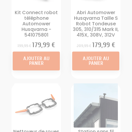
Kit Connect robot
Abri Automower
téléphone
Husqvarna Taille S
Automower
Robot Tondeuse
Husqvarna -
305, 310/315 Mark II,
541075801
415X, 308V, 312V
Prix
Prix
179,99 €
Prix
Prix
179,99 €
199,99 €
209,99 €
AJOUTER AU
AJOUTER AU
PANIER
PANIER
Nettoyeur de roues
Station sans fil