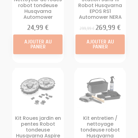
robot tondeuse
Robot Husqvarna
Husqvarna
EPOS RS1
Automower
Automower NERA
Prix
24,99 €
Prix
Prix
269,99 €
299,99 €
AJOUTER AU
AJOUTER AU
PANIER
PANIER
Kit Roues jardin en
Kit entretien /
pentes Robot
nettoyage
tondeuse
tondeuse robot
Husqvarna Aspire
Husqvarna