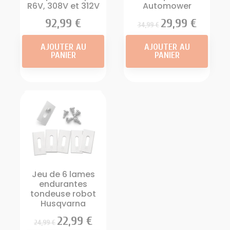
R6V, 308V et 312V
Automower
Prix
92,99 €
Prix
Prix
29,99 €
34,99 €
AJOUTER AU
AJOUTER AU
PANIER
PANIER
Jeu de 6 lames
endurantes
tondeuse robot
Husqvarna
Prix
Prix
22,99 €
24,99 €