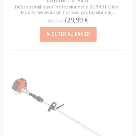
RÉFÉRENCE: BC540T
Débroussailleuse Professionnelle BC540T Oleo-
MacLivrée avec un harnais professionnel,...
Prix
Prix
729,99 €
849,99 €
AJOUTER AU PANIER