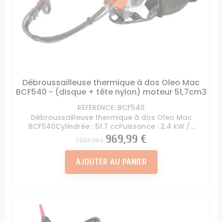
Débroussailleuse thermique à dos Oleo Mac
BCF540 - (disque + tête nylon) moteur 51,7cm3
RÉFÉRENCE: BCF540
Débroussailleuse thermique à dos Oleo Mac
BCF540Cylindrée : 51.7 ccPuissance : 2.4 kW /...
Prix
Prix
969,99 €
1 069,99 €
AJOUTER AU PANIER