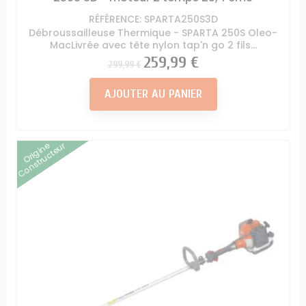
RÉFÉRENCE: SPARTA250S3D
Débroussailleuse Thermique - SPARTA 250S Oleo-
MacLivrée avec tête nylon tap'n go 2 fils...
Prix
Prix
259,99 €
299,99 €
AJOUTER AU PANIER
Origine
Constructeur