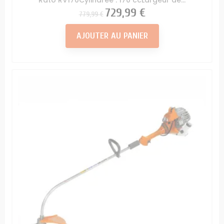
Prix
Prix
729,99 €
779,99 €
AJOUTER AU PANIER