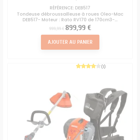
RÉFÉRENCE: DEB517
Tondeuse débroussailleuse à roues Oleo-Mac
DEB517- Moteur : Rato RV170 de 170cm3-...
Prix
Prix
899,99 €
999,99 €
AJOUTER AU PANIER
(1)