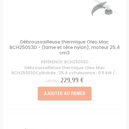
Débroussailleuse thermique Oleo Mac
BCH250S3D - (lame et tête nylon), moteur 25,4
cm3
RÉFÉRENCE: BCH250S3D
Débroussailleuse thermique Oleo Mac
BCH250S3DCylindrée : 25.4 ccPuissance : 0.9 kW /...
Prix
Prix
229,99 €
249,99 €
AJOUTER AU PANIER