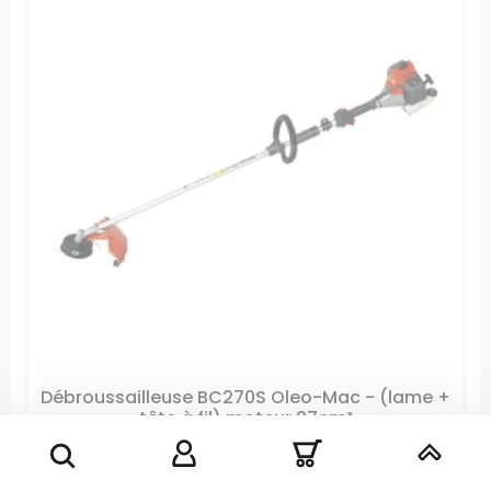
Débroussailleuse BC270S Oleo-Mac - (lame +
tête à fil) moteur 27cm³
RÉFÉRENCE: BC270S
Débroussailleuse thermique Oleo-Mac BC270SLivrée