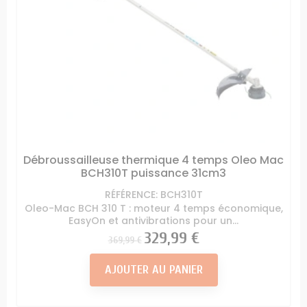
Débroussailleuse thermique 4 temps Oleo Mac
BCH310T puissance 31cm3
RÉFÉRENCE: BCH310T
Oleo-Mac BCH 310 T : moteur 4 temps économique,
EasyOn et antivibrations pour un...
Prix
Prix
329,99 €
369,99 €
AJOUTER AU PANIER