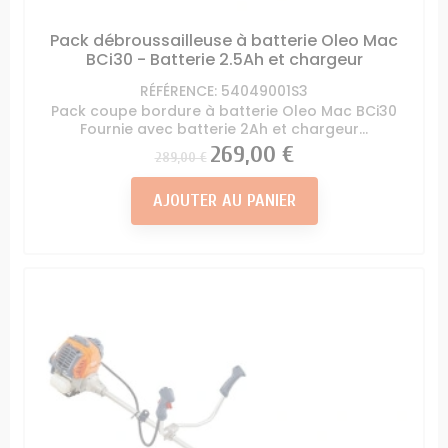
Pack débroussailleuse à batterie Oleo Mac
BCi30 - Batterie 2.5Ah et chargeur
RÉFÉRENCE: 54049001S3
Pack coupe bordure à batterie Oleo Mac BCi30
Fournie avec batterie 2Ah et chargeur...
Prix
Prix
269,00 €
289,00 €
AJOUTER AU PANIER