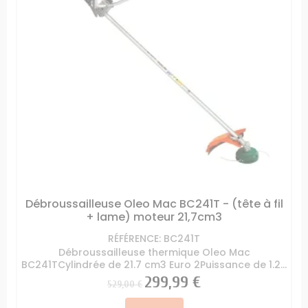
Débroussailleuse Oleo Mac BC241T - (tête à fil
+ lame) moteur 21,7cm3
RÉFÉRENCE: BC241T
Débroussailleuse thermique Oleo Mac
BC241TCylindrée de 21.7 cm3 Euro 2Puissance de 1.2...
Prix
Prix
299,99 €
529,00 €