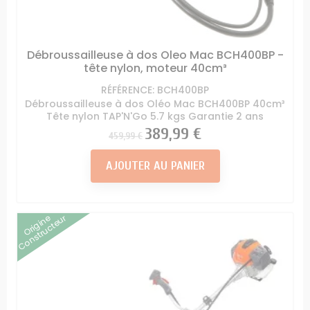
Débroussailleuse à dos Oleo Mac BCH400BP -
tête nylon, moteur 40cm³
RÉFÉRENCE: BCH400BP
Débroussailleuse à dos Oléo Mac BCH400BP 40cm³
Tête nylon TAP'N'Go 5.7 kgs Garantie 2 ans
Prix
Prix
389,99 €
459,99 €
AJOUTER AU PANIER
Origine
Constructeur