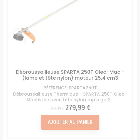
Débroussailleuse SPARTA 250T Oleo-Mac -
(lame et tête nylon) moteur 25,4 cm3
RÉFÉRENCE: SPARTA250T
Débroussailleuse Thermique - SPARTA 250T Oleo-
MacLivrée avec tête nylon tap'n go 2...
Prix
Prix
279,99 €
319,99 €
AJOUTER AU PANIER