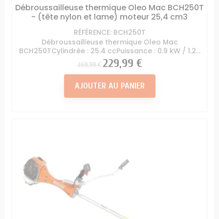
Débroussailleuse thermique Oleo Mac BCH250T
- (tête nylon et lame) moteur 25,4 cm3
RÉFÉRENCE: BCH250T
Débroussailleuse thermique Oleo Mac
BCH250TCylindrée : 25.4 ccPuissance : 0.9 kW / 1.2...
Prix
Prix
229,99 €
269,99 €
AJOUTER AU PANIER