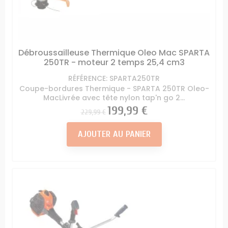
Débroussailleuse Thermique Oleo Mac SPARTA
250TR - moteur 2 temps 25,4 cm3
RÉFÉRENCE: SPARTA250TR
Coupe-bordures Thermique - SPARTA 250TR Oleo-
MacLivrée avec tête nylon tap'n go 2...
Prix
Prix
199,99 €
229,99 €
AJOUTER AU PANIER