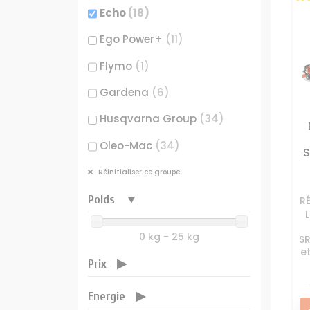
Echo
(18)
Filtre 
Ego Power+
(11)
Huile
Flymo
(1)
Gardena
(6)
Joints m
Moteur 
Husqvarna Group
(34)
Pièces
Oleo-Mac
(34)
S
Pot éch
Outils Wolf
(2)
Réinitialiser ce groupe
Rése
Sarp
(1)
Poids
R
0 kg - 25 kg
S
e
Prix
Energie