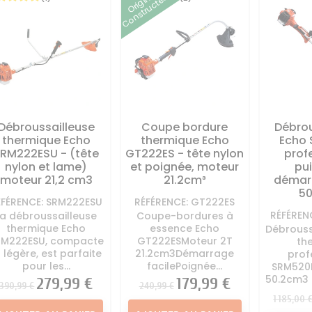
Origine
Constructeur
tondeuse
tondeuse
ton
à Huile et essence
Direction Tracteur
Kit mulching
Autoportée
tondeuse
Lame Tracte
 - Kit entretien
Divers tracteur tondeuse
Palier - 
Autoportée
Pneu - chambre à air
Auto
oteur Autoportée
tracteur tondeuse
Pièces car
Tracteur Tondeuse
Roue tracteur tondeuse
tracteu
Débroussailleuse
Coupe bordure
Débrou
 moteur tracteur
Siege Conducteur
Vis de la
thermique Echo
thermique Echo
Echo
tondeuse
Autoportée
ton
RM222ESU - (tête
GT222ES - tête nylon
prof
appement Tracteur
nylon et lame)
et poignée, moteur
pu
Tondeuse
moteur 21,2 cm3
21.2cm³
démarr
50
rvoir d'essence
ÉFÉRENCE: SRM222ESU
RÉFÉRENCE: GT222ES
autoportée
RÉFÉREN
La débroussailleuse
Coupe-bordures à
thermique Echo
essence Echo
Débrouss
RM222ESU, compacte
GT222ESMoteur 2T
th
t légère, est parfaite
21.2cm3Démarrage
prof
pour les...
facilePoignée...
SRM520E
50.2cm3 
Prix
Prix
279,99 €
Prix
Prix
179,99 €
390,99 €
240,99 €
Prix
1 185,00 