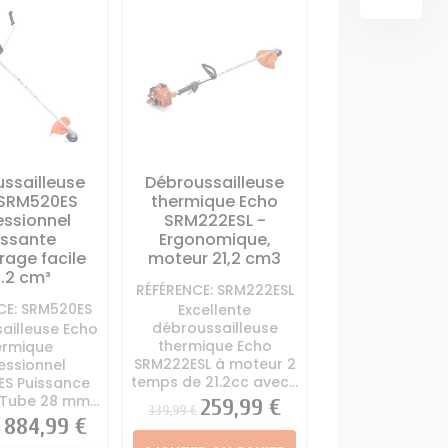
OUTILS
SCARIFICATEUR
deuse
Carte électronique
MULTIFONCTIONS
 autoportée
tracteur tondeuse
ur Tondeuse
Contacteur à clé + sécurité
Support lame
tracteur tondeuse
portée
Démarreur - Lanceur
ter de coupe
tracteur tondeuse
r tondeuse
ssailleuse
Débroussailleuse
me Tracteur
TRANSMISSION
 SRM520ES
thermique Echo
deuse
essionnel
SRM222ESL -
Boite à vitesse tracteur
issante
Ergonomique,
tondeuse
age facile
moteur 21,2 cm3
Courroie Lame Tracteur
.2 cm³
RÉFÉRENCE: SRM222ESL
Tondeuse
CE: SRM520ES
Excellente
Courroie traction tracteur
débroussailleuse
ailleuse Echo
tondeuse
thermique Echo
ermique
SRM222ESL à moteur 2
Poulie Tracteur Tondeuse
essionnel
temps de 21.2cc avec...
S Puissance
Roulements Tracteur
Tube 28 mm...
Prix
Prix
259,99 €
339,99 €
Tondeuse
Prix
884,99 €
€