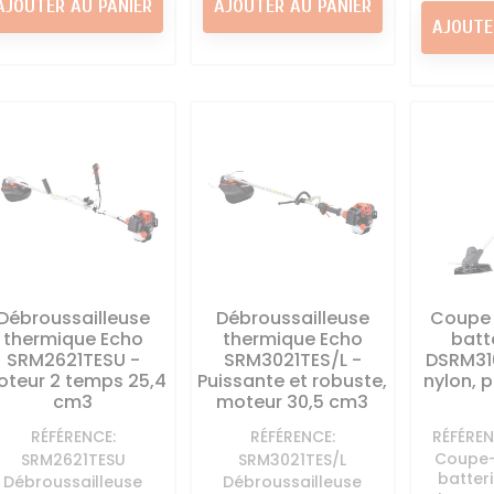
AJOUTER AU PANIER
AJOUTER AU PANIER
AJOUTE
Débroussailleuse
Débroussailleuse
Coupe 
thermique Echo
thermique Echo
batt
SRM2621TESU -
SRM3021TES/L -
DSRM310
teur 2 temps 25,4
Puissante et robuste,
nylon, p
cm3
moteur 30,5 cm3
RÉFÉRENCE:
RÉFÉRENCE:
RÉFÉREN
Coupe-
SRM2621TESU
SRM3021TES/L
batter
Débroussailleuse
Débroussailleuse