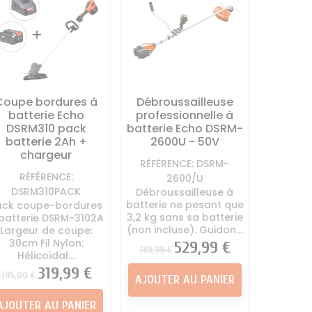
Coupe bordures à
Débroussailleuse
batterie Echo
professionnelle à
DSRM310 pack
batterie Echo DSRM-
batterie 2Ah +
2600U - 50V
chargeur
RÉFÉRENCE: DSRM-
RÉFÉRENCE:
2600/U
DSRM310PACK
Débroussailleuse à
batterie ne pesant que
ack coupe-bordures
3,2 kg sans sa batterie
batterie DSRM-3102A
(non incluse). Guidon...
Largeur de coupe:
30cm Fil Nylon:
Prix
Prix
529,99 €
749,99 €
Hélicoïdal...
Prix
Prix
319,99 €
395,00 €
AJOUTER AU PANIER
AJOUTER AU PANIER