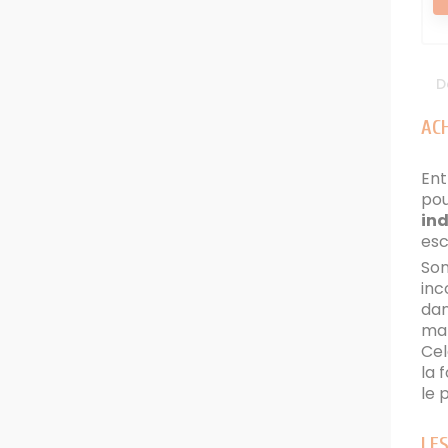
D
AC
Ent
pou
ind
esc
Son
inc
dan
mar
Cel
la 
le 
LES