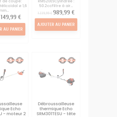
r de coupe:
RM520ESCylindrée :
Hélicoïdal ø 1,6
50.2ccFiltre à air...
mm...
Prix
Prix
989,99 €
1 239,99 €
Prix
149,99 €
AJOUTER AU PANIER
R AU PANIER
ssailleuse
Débroussailleuse
ique Echo
thermique Echo
 - moteur 2
SRM301TESU - tête