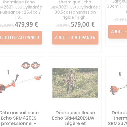
Largeu
thermique Echo
thermique Echo
30cm Fil: 
RM2621TESUCylindrée
SRM3021TES/LCylindrée :
 Puissance : 25.4cc /
30.5ccTransmission
1.0...
rigide "High...
Prix
185,99 €
Prix
Prix
479,99 €
Prix
Prix
579,00 €
620,99 €
759,00 €
AJOUTE
AJOUTER AU PANIER
AJOUTER AU PANIER
Débroussailleuse
Débroussailleuse
Débrou
Echo SRM420ES
Echo SRM420ESLW -
therm
professionnel -
Légère et
SRM237U