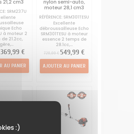
 21,2 cm3
nylon semi-auto,
moteur 28,1 cm3
CE: SRM237U
RÉFÉRENCE: SRM301TESU
cellente
ussailleuse
Excellente
ique Echo
débroussailleuse Echo
 à moteur 2
SRM301TESU à moteur
 de 21.2cc,
essence 2 temps de
gère,...
28.1cc,...
Prix
369,99 €
Prix
Prix
549,99 €
720,00 €
R AU PANIER
AJOUTER AU PANIER
kies :)