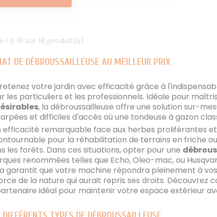
e 1 à 18 sur 18 produit(s)
HAT DE DÉBROUSSAILLEUSE AU MEILLEUR PRIX
retenez votre jardin avec efficacité grâce à l'indispensa
r les particuliers et les professionnels. Idéale pour maîtri
ésirables
, la débroussailleuse offre une solution sur-me
arpées et difficiles d'accès où une tondeuse à gazon class
 efficacité remarquable face aux herbes proliférantes et
ontournable pour la réhabilitation de terrains en friche ou
s les forêts. Dans ces situations, opter pour une
débrouss
ques renommées telles que Echo, Oleo-mac, ou Husqvarna
a garantit que votre machine répondra pleinement à vo
force de la nature qui aurait repris ses droits. Découvre
partenaire idéal pour maintenir votre espace extérieur avec
 DIFFÉRENTS TYPES DE DÉBROUSSAILLEUSE