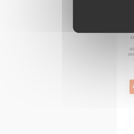
Mo
R
dé
SR