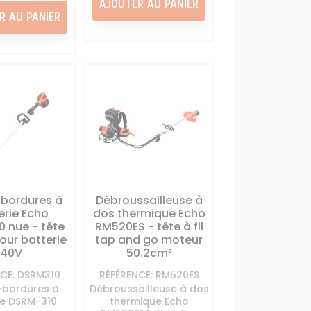
AJOUTER AU PANIER
R AU PANIER
bordures à
Débroussailleuse à
erie Echo
dos thermique Echo
 nue - tête
RM520ES - tête à fil
our batterie
tap and go moteur
40V
50.2cm³
CE: DSRM310
RÉFÉRENCE: RM520ES
bordures à
Débroussailleuse à dos
ie DSRM-310
thermique Echo