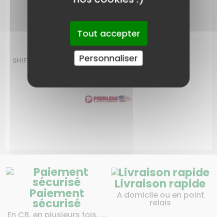
LIVRAISON
Tout accepter
Personnaliser
SHIFTING GEAR
Livraison rapide
Paiement
A domicile ou en point
sécurisé
relais
En CB, en plusieurs fois, ...