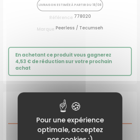
LIVRAISON ESTIMÉE À PARTIR DU 18/08
778020
Référence
Peerless / Tecumseh
Marque
En achetant ce produit vous gagnerez
4,53 €
de réduction sur votre prochain
achat
DESCRIPTION
Pour une expérience
optimale, acceptez
CARACTÉRISTIQUES DU PRODUIT
nos cookies :)