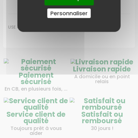
LIVRAISON
Personnaliser
USE 48 782 01 MINI B
Livraison rapide
Paiement
A domicile ou en point
sécurisé
relais
En CB, en plusieurs fois, ...
Service client de
Satisfait ou
qualité
remboursé
Toujours prêt à vous
30 jours !
aider