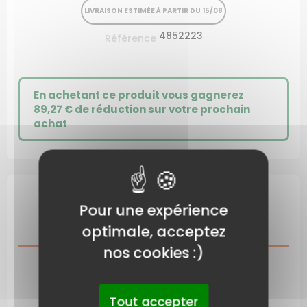
LIVRAISON ESTIMÉE À PARTIR DU 15/08
4852223
Référence
En achetant ce produit vous gagnerez
89,27 €
de réduction sur votre prochain
achat
Pour une expérience
DESCRIPTION
optimale, acceptez
nos cookies :)
CARACTÉRISTIQUES DU PRODUIT
Tout accepter