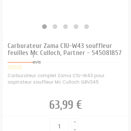
Carburateur Zama C1U-W43 souffleur
feuilles Mc Culloch, Partner - 545081857
1
avis
Carburateur complet Zama C1U-W43 pour
aspirateur souffleur Mc Culloch GBV345
63,99 €