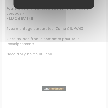
Pour modèle: ( tous les modèles ne sont pas ci
dessous )
- MAC GBV 345
Avec montage carburateur Zama C1U-W43
N'hésitez pas à nous contacter pour tous
renseignements
Pièce d'origine Mc Culloch