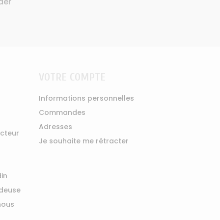
der
VOTRE COMPTE
Informations personnelles
Commandes
Adresses
ucteur
Je souhaite me rétracter
din
ndeuse
nous