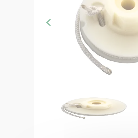
Filtre 
<
Huile
Joints m
Moteur 
Pièces
Pot éch
Rése