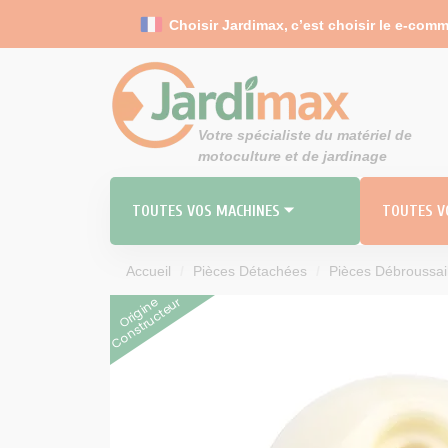
Panneau de gestion des cookies
Choisir Jardimax,
c’est choisir le e-com
Votre spécialiste du matériel de
motoculture et de jardinage
TOUTES VOS MACHINES ⏷
TOUTES VO
Accueil
Pièces Détachées
Pièces Débroussai
Origine
Constructeur
RO
MO
TOND
Carbu
Durites 
Filt