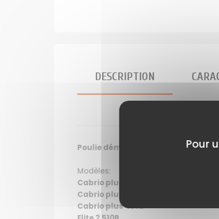
DESCRIPTION
CARAC
LES A
Pour u
Poulie démarreur lanceur débrouss
Modèles:
Cabrio plus 347B
Cabrio plus 407B
Cabrio plus 437B
Elite 2,510B