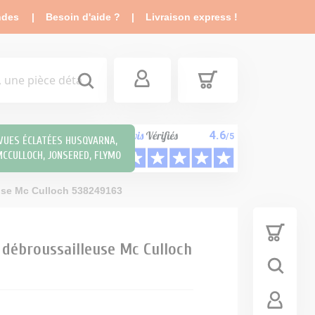
ndes
|
Besoin d'aide ?
|
Livraison express !
4.6
/5
VUES ÉCLATÉES HUSQVARNA,
CCULLOCH, JONSERED, FLYMO
use Mc Culloch 538249163
 À
OUPE
FAUCHEUSE
ELECTRIQUE
DÉBROUSSAILLEUSE
oupe Tracteur
Allumage Tracteur
 débroussailleuse Mc Culloch
deuse
tondeuse
ge de lame
Batterie tracteur tondeuse
r tondeuse
Bougie NGK - Champion
ame tracteur
tracteur tondeuse