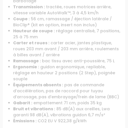
barbotage
Transmission :
tractée, roues motrices arrière,
vitesse variable AutoWalk™, 3 à 4,5 km/h
Coupe :
56 cm, ramassage / éjection latérale /
BioClip® (kit en option, insert non inclus)
Hauteur de coupe :
réglage centralisé, 7 positions,
25 à 75 mm
Carter et roues :
carter acier, jantes plastique,
roues 203 mm avant / 203 mm arrière, roulements
à billes avant / arrière
Ramassage :
bac tissu avec anti-poussière, 75 L
Ergonomie :
guidon ergonomique, repliable,
réglage en hauteur 2 positions (2 Step), poignée
souple
Équipements absents :
pas de commande
d’accélération, pas de raccord pour tuyau
d’arrosage, pas d’embrayage/frein de lame (BBC)
Gabarit :
empattement 71 cm, poids 35 kg
Bruit et vibrations :
85 dB(A) aux oreilles, Lwa
garanti 98 dB(A), vibrations guidon 6,7 m/s²
Émissions :
CO2 EU V 922,38 g/kWh