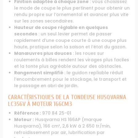
Finition adaptée à chaque zone
: vous choisissez
le mode de coupe le plus pertinent pour obtenir un
rendu propre sur l’ornemental et avancer plus vite
sur les zones secondaires.
Hauteur de coupe réglable en quelques
secondes
: un seul levier permet de passer
rapidement d’une coupe courte à une coupe plus
haute, pratique selon la saison et l’état du gazon.
Manœuvres plus douces
: les roues sur
roulements à billes rendent les virages plus faciles
et la tonte plus agréable autour des obstacles.
Rangement simplifié
: le guidon repliable réduit
l’encombrement pour le stockage, le transport et
le passage en abri de jardin.
CARACTÉRISTIQUES DE LA TONDEUSE HUSQVARNA
LC356V À MOTEUR 166CM3
Référence :
970 84 25-01
Moteur :
Husqvarna HS 166AP (marque
Husqvarna), 166 cm³, 2,6 kW à 2 650 tr/min,
refroidissement par air, lubrification par