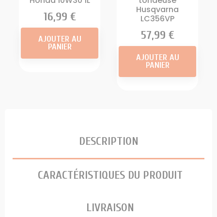
Honda 10W30 1L
tondeuse
Husqvarna
Prix
16,99 €
LC356VP
Prix
57,99 €
AJOUTER AU
PANIER
AJOUTER AU
PANIER
DESCRIPTION
CARACTÉRISTIQUES DU PRODUIT
LIVRAISON