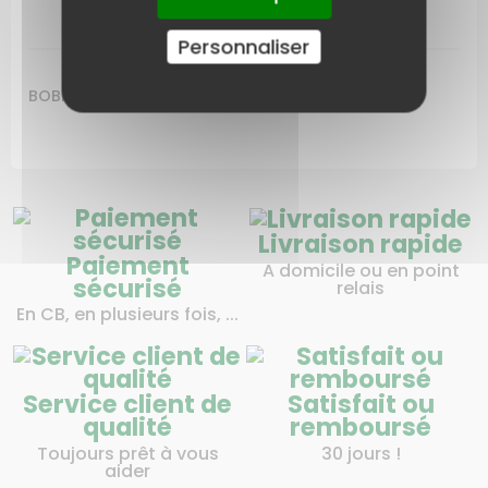
LIVRAISON
Personnaliser
BOBINE ALLUMAGE EX5258402S
Livraison rapide
Paiement
A domicile ou en point
sécurisé
relais
En CB, en plusieurs fois, ...
Service client de
Satisfait ou
qualité
remboursé
Toujours prêt à vous
30 jours !
aider