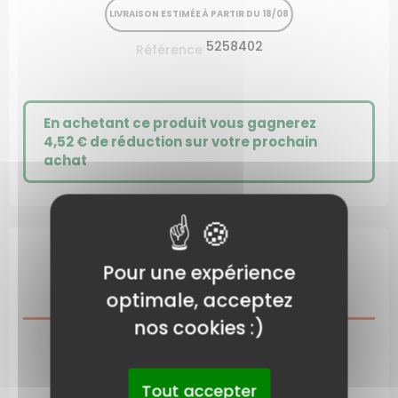
LIVRAISON ESTIMÉE À PARTIR DU 18/08
5258402
Référence
En achetant ce produit vous gagnerez
4,52 €
de réduction sur votre prochain
achat
Pour une expérience
DESCRIPTION
optimale, acceptez
nos cookies :)
CARACTÉRISTIQUES DU PRODUIT
Tout accepter