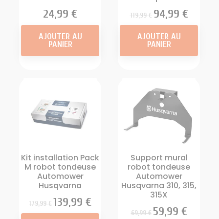
Prix
24,99 €
Prix
Prix
94,99 €
119,99 €
AJOUTER AU
AJOUTER AU
PANIER
PANIER
Kit installation Pack
Support mural
M robot tondeuse
robot tondeuse
Automower
Automower
Husqvarna
Husqvarna 310, 315,
315X
Prix
Prix
139,99 €
179,99 €
Prix
Prix
59,99 €
69,99 €