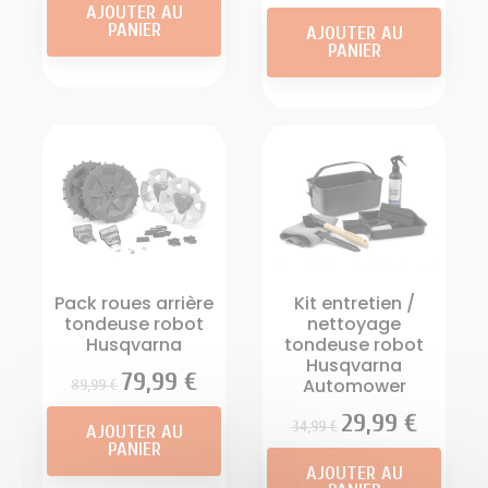
AJOUTER AU
PANIER
AJOUTER AU
PANIER
Pack roues arrière
Kit entretien /
tondeuse robot
nettoyage
Husqvarna
tondeuse robot
Husqvarna
Prix
Prix
79,99 €
Automower
89,99 €
Prix
Prix
29,99 €
34,99 €
AJOUTER AU
PANIER
AJOUTER AU