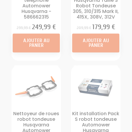
téléphone
Husqvarna Taille S
Automower
Robot Tondeuse
Husqvarna -
305, 310/315 Mark II,
586662315
415X, 308V, 312V
Prix
Prix
249,99 €
Prix
Prix
179,99 €
299,99 €
209,99 €
AJOUTER AU
AJOUTER AU
PANIER
PANIER
Nettoyeur de roues
Kit installation Pack
robot tondeuse
S robot tondeuse
Husqvarna
Automower
Automower
Husqvarna