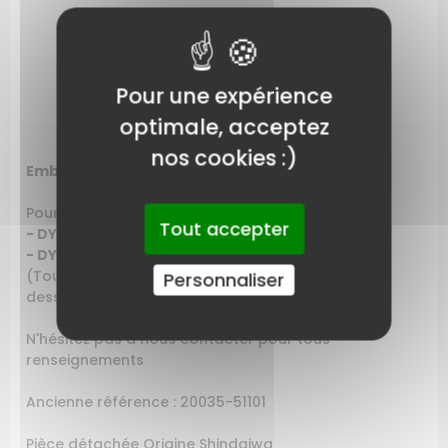
CARACTÉRISTIQUES DU PRODUIT
LIVRAISON
Pour une expérience
optimale, acceptez
nos cookies :)
Embrayage Coupe fil Iseki Shindaiwa
Pour débroussailleuse:
Tout accepter
- DYB 201
- DYB 202
(Tout les modèles ne sont pas dans la liste ci
Personnaliser
dessus)
N'hésitez pas à nous contacter pour tous
renseignements
Ancienne référence : 20035-51101
Pièce détachée Origine Shindaiwa