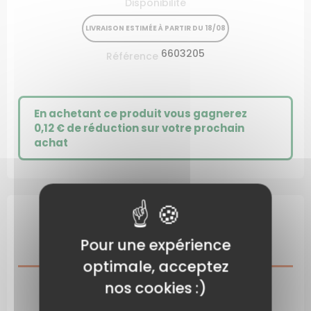
Disponibilité
LIVRAISON ESTIMÉE À PARTIR DU 18/08
6603205
Référence
En achetant ce produit vous gagnerez
0,12 €
de réduction sur votre prochain
achat
DESCRIPTION
Pour une expérience
optimale, acceptez
nos cookies :)
CARACTÉRISTIQUES DU PRODUIT