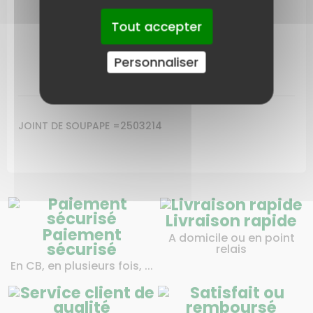
LIVRAISON
Tout accepter
Personnaliser
LES AVIS SUR CE PRODUIT
JOINT DE SOUPAPE =2503214
Livraison rapide
Paiement
A domicile ou en point
sécurisé
relais
En CB, en plusieurs fois, ...