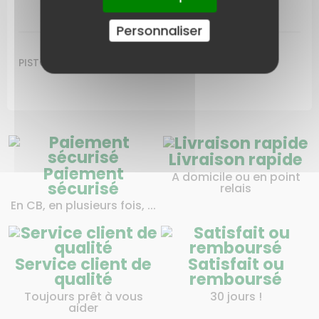
LIVRAISON
Personnaliser
PISTON STD CV15 EX1287407S
Livraison rapide
Paiement
A domicile ou en point
sécurisé
relais
En CB, en plusieurs fois, ...
Service client de
Satisfait ou
qualité
remboursé
Toujours prêt à vous
30 jours !
aider