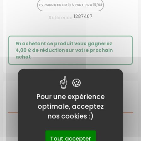
LIVRAISON ESTIMÉE À PARTIR DU 15/08
1287407
Référence
En achetant ce produit vous gagnerez
4,00 €
de réduction sur votre prochain
achat
Pour une expérience
DESCRIPTION
optimale, acceptez
nos cookies :)
CARACTÉRISTIQUES DU PRODUIT
Tout accepter