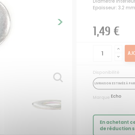
Diamètre intérieu
tondeuse
tondeuse
ton
Epaisseur: 3.2 m
à Huile et essence
Direction Tracteur
Kit mulching
>
Autoportée
tondeuse
Lame Tracte
 - Kit entretien
Divers tracteur tondeuse
Palier - 
1,49 €
Autoportée
Pneu - chambre à air
Auto
oteur Autoportée
tracteur tondeuse
Pièces car
Tracteur Tondeuse
Roue tracteur tondeuse
tracteu
AJ
 moteur tracteur
Siege Conducteur
Vis de la
tondeuse
Autoportée
ton
appement Tracteur
Disponibilité
Tondeuse
LIVRAISON ESTIMÉE À PAR
rvoir d'essence
autoportée
Echo
Marque
En achetant c
de réduction s