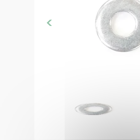
Filtre 
<
Huile
Joints m
Moteur 
Pièces
Pot éch
Rése