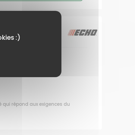
kies :)
té qui répond aux exigences du