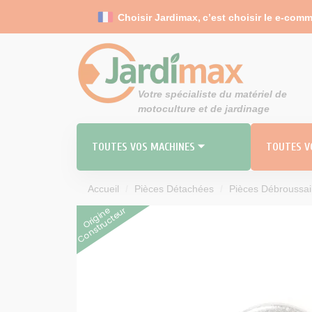
Panneau de gestion des cookies
Choisir Jardimax,
c’est choisir le e-com
Votre spécialiste du matériel de
motoculture et de jardinage
TOUTES VOS MACHINES ⏷
TOUTES VO
Accueil
Pièces Détachées
Pièces Débroussai
Origine
Constructeur
RO
MO
TOND
Carbu
Durites 
Filt