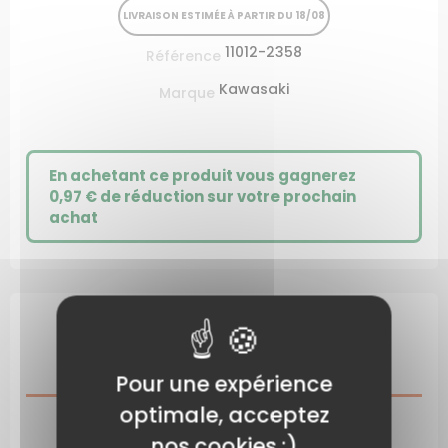
LIVRAISON ESTIMÉE À PARTIR DU 18/08
11012-2358
Référence
Kawasaki
Marque
En achetant ce produit vous gagnerez
0,97 €
de réduction sur votre prochain
achat
DESCRIPTION
Pour une expérience
optimale, acceptez
CARACTÉRISTIQUES DU PRODUIT
nos cookies :)