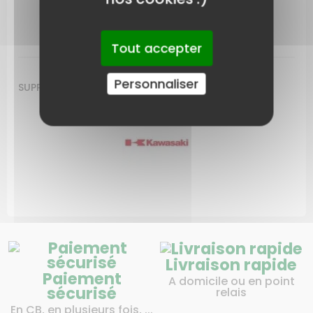
LIVRAISON
Tout accepter
Personnaliser
SUPPORT DE FILTRE FE 250
Livraison rapide
Paiement
A domicile ou en point
sécurisé
relais
En CB, en plusieurs fois, ...