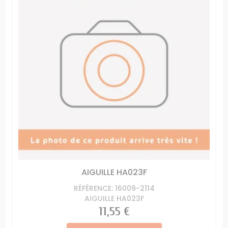
AIGUILLE HA023F
RÉFÉRENCE: 16009-2114
AIGUILLE HA023F
Prix
11,55 €