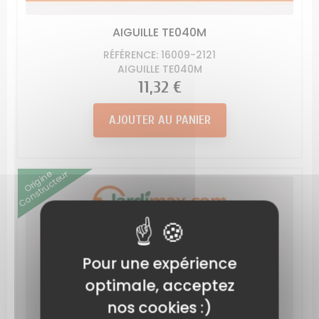
AIGUILLE TE040M
RÉFÉRENCE: 16009-2121
AIGUILLE TE040M
Prix
11,32 €
AJOUTER AU PANIER
Origine
Constructeur
Pour une expérience
optimale, acceptez
nos cookies :)