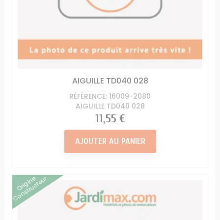
AIGUILLE TD040 028
RÉFÉRENCE: 16009-2080
AIGUILLE TD040 028
Prix
11,55 €
AJOUTER AU PANIER
Origine
Constructeur