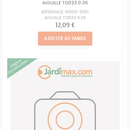
AIGUILLE TD033 0.36
RÉFÉRENCE: 16009-2061
AIGUILLE TD033 0.36
Prix
12,09 €
AJOUTER AU PANIER
Origine
Constructeur