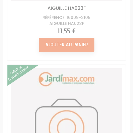
AIGUILLE HA023F
RÉFÉRENCE: 16009-2109
AIGUILLE HA023F
Prix
11,55 €
AJOUTER AU PANIER
Origine
Constructeur