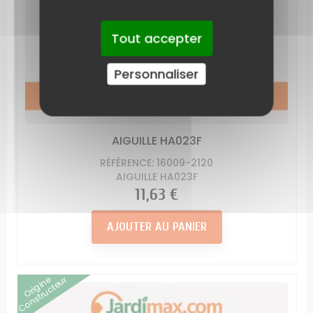
Tout accepter
Personnaliser
AIGUILLE HA023F
RÉFÉRENCE: 16009-2120
AIGUILLE HA023F
Prix
11,63 €
AJOUTER AU PANIER
Origine
Constructeur