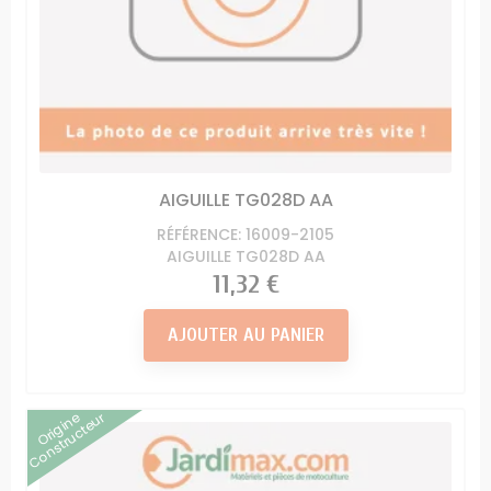
AIGUILLE TG028D AA
RÉFÉRENCE: 16009-2105
AIGUILLE TG028D AA
Prix
11,32 €
AJOUTER AU PANIER
Origine
Constructeur