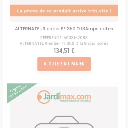
ALTERNATEUR entier FE 350 D 13Amps notes
RÉFÉRENCE: 59031-2088
ALTERNATEUR entier FE 350 D 13Amps notes
Prix
134,51 €
AJOUTER AU PANIER
Origine
Constructeur