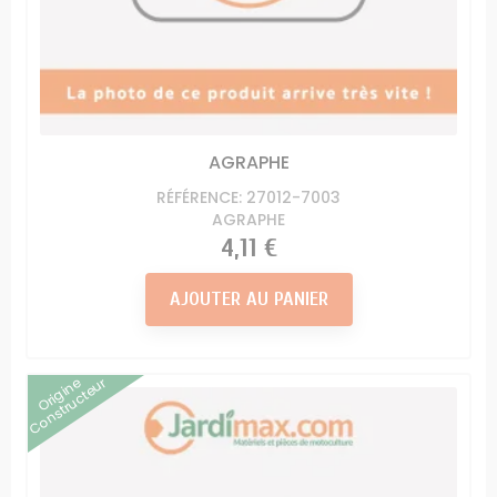
AGRAPHE
RÉFÉRENCE: 27012-7003
AGRAPHE
Prix
4,11 €
AJOUTER AU PANIER
Origine
Constructeur