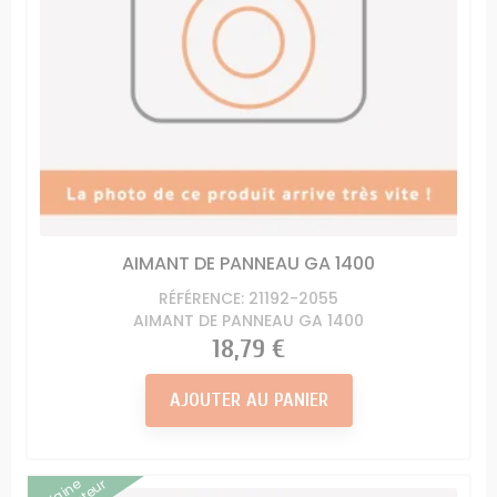
AIMANT DE PANNEAU GA 1400
RÉFÉRENCE: 21192-2055
AIMANT DE PANNEAU GA 1400
Prix
18,79 €
AJOUTER AU PANIER
Origine