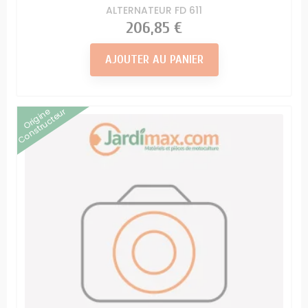
ALTERNATEUR FD 611
Prix
206,85 €
AJOUTER AU PANIER
Origine
Constructeur