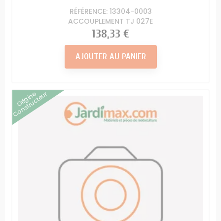
RÉFÉRENCE: 13304-0003
ACCOUPLEMENT TJ 027E
Prix
138,33 €
AJOUTER AU PANIER
Origine
Constructeur