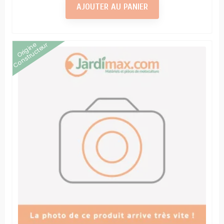
AJOUTER AU PANIER
Origine
Constructeur