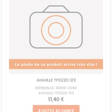
AIGUILLE TF022D 123
RÉFÉRENCE: 16009-2099
AIGUILLE TF022D 123
Prix
11,40 €
AJOUTER AU PANIER