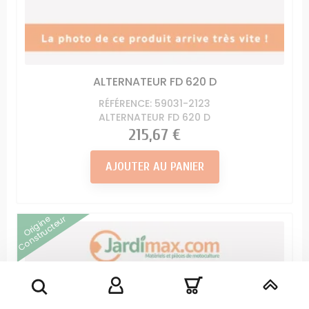
ALTERNATEUR FD 620 D
RÉFÉRENCE: 59031-2123
ALTERNATEUR FD 620 D
Prix
215,67 €
AJOUTER AU PANIER
Origine
Constructeur