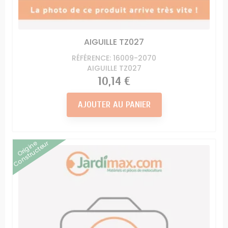
AIGUILLE TZ027
RÉFÉRENCE: 16009-2070
AIGUILLE TZ027
Prix
10,14 €
AJOUTER AU PANIER
Origine
Constructeur